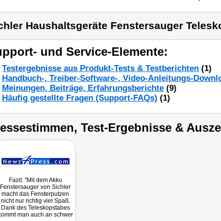
chler Haushaltsgeräte Fenstersauger Telesk
pport- und Service-Elemente:
Testergebnisse aus Produkt-Tests & Testberichten
(1)
Handbuch-, Treiber-Software-, Video-Anleitungs-Downl
Meinungen, Beiträge, Erfahrungsberichte
(9)
Häufig gestellte Fragen (Support-FAQs)
(1)
ressestimmen, Test-Ergebnisse & Ausz
Fazit: "Mit dem Akku
Fenstersauger von Sichler
macht das Fensterputzen
nicht nur richtig viel Spaß.
Dank des Teleskopstabes
kommt man auch an schwer