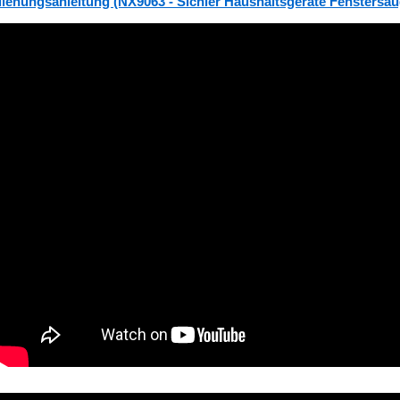
ienungsanleitung (NX9063 - Sichler Haushaltsgeräte Fenstersau