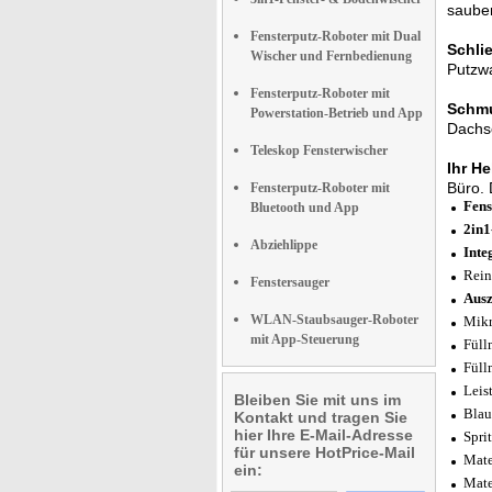
sauber
Fensterputz-Roboter mit Dual
Schli
Wischer und Fernbedienung
Putzwa
Fensterputz-Roboter mit
Schmu
Powerstation-Betrieb und App
Dachsc
Teleskop Fensterwischer
Ihr He
Büro. 
Fensterputz-Roboter mit
Fens
Bluetooth und App
2in1
Abziehlippe
Inte
Rein
Fenstersauger
Ausz
WLAN-Staubsauger-Roboter
Mikr
mit App-Steuerung
Füll
Füll
Leis
Bleiben Sie mit uns im
Blau
Kontakt und tragen Sie
hier Ihre E-Mail-Adresse
Spri
für unsere HotPrice-Mail
Mate
ein:
Mate