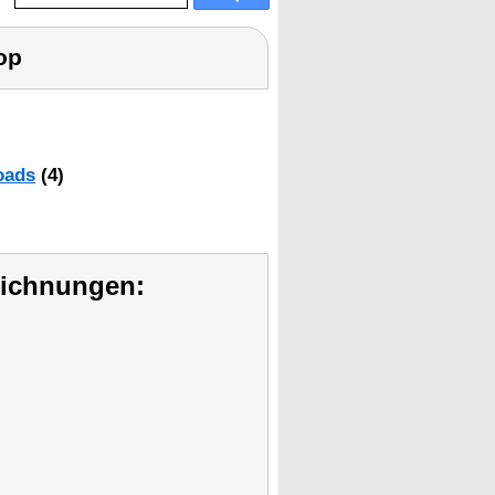
op
oads
(4)
eichnungen: