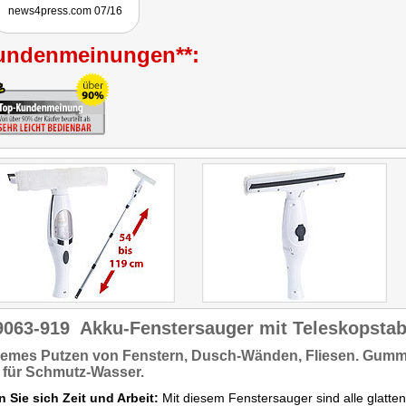
erreichbare Fenster."
news4press.com 07/16
undenmeinungen**:
9063-919
Akku-Fenstersauger mit Teleskopstab
emes Putzen
von Fenstern, Dusch-Wänden, Fliesen. Gummi
 für Schmutz-Wasser
.
 Sie sich Zeit und Arbeit:
Mit diesem Fenstersauger sind alle glatt