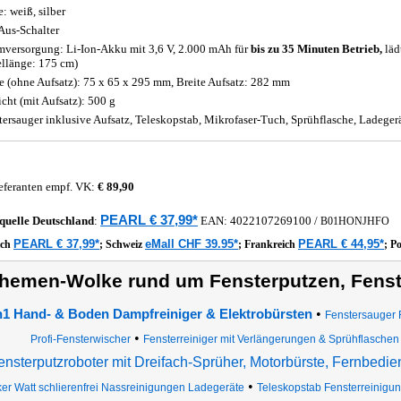
e: weiß, silber
Aus-Schalter
mversorgung: Li-Ion-Akku mit 3,6 V, 2.000 mAh für
bis zu 35 Minuten Betrieb,
läd
llänge: 175 cm)
 (ohne Aufsatz): 75 x 65 x 295 mm, Breite Aufsatz: 282 mm
cht (mit Aufsatz): 500 g
tersauger inklusive Aufsatz, Teleskopstab, Mikrofaser-Tuch, Sprühflasche, Ladeger
eferanten empf. VK:
€ 89,90
PEARL € 37,99*
quelle
Deutschland
:
EAN:
4022107269100
/
B01HONJHFO
PEARL € 37,99*
eMall CHF 39.95*
PEARL € 44,95*
ich
;
Schweiz
;
Frankreich
;
P
hemen-Wolke rund um Fensterputzen, Fenste
•
n1 Hand- & Boden Dampfreiniger & Elektrobürsten
Fenstersauger 
•
Profi-Fensterwischer
Fensterreiniger mit Verlängerungen & Sprühflasche
ensterputzroboter mit Dreifach-Sprüher, Motorbürste, Fernbedi
•
er Watt schlierenfrei Nassreinigungen Ladegeräte
Teleskopstab Fensterreinigu