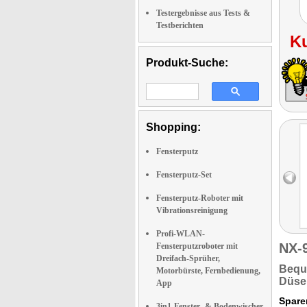
Testergebnisse aus Tests &
Testberichten
K
Produkt-Suche:
Shopping:
Fensterputz
Fensterputz-Set
Fensterputz-Roboter mit
Vibrationsreinigung
Profi-WLAN-
NX-
Fensterputzroboter mit
Dreifach-Sprüher,
Bequ
Motorbürste, Fernbedienung,
Düse
App
Sparen
3in1-Fenster- & Bodenwischer