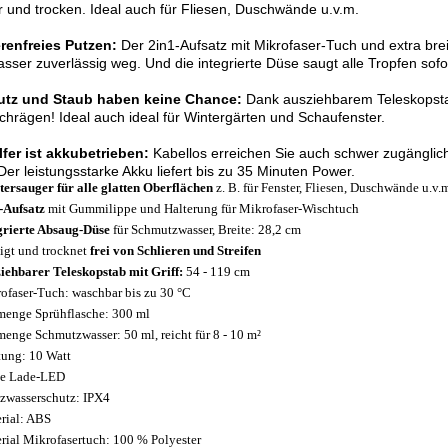
 und trocken. Ideal auch für Fliesen, Duschwände u.v.m.
erenfreies Putzen:
Der 2in1-Aufsatz mit Mikrofaser-Tuch und extra bre
sser zuverlässig weg. Und die integrierte Düse saugt alle Tropfen sofor
tz und Staub haben keine Chance:
Dank ausziehbarem Teleskopstab
hrägen! Ideal auch ideal für Wintergärten und Schaufenster.
lfer ist akkubetrieben:
Kabellos erreichen Sie auch schwer zugängli
Der leistungsstarke Akku liefert bis zu 35 Minuten Power.
tersauger für alle glatten Oberflächen
z. B. für Fenster, Fliesen, Duschwände u.v.
-Aufsatz
mit Gummilippe und Halterung für Mikrofaser-Wischtuch
grierte Absaug-Düse
für Schmutzwasser, Breite: 28,2 cm
igt und trocknet
frei von Schlieren und Streifen
iehbarer Teleskopstab mit Griff:
54 - 119 cm
ofaser-Tuch: waschbar bis zu 30 °C
menge Sprühflasche: 300 ml
menge Schmutzwasser: 50 ml, reicht für 8 - 10 m²
tung: 10 Watt
e Lade-LED
tzwasserschutz: IPX4
rial: ABS
rial Mikrofasertuch: 100 % Polyester