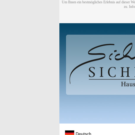
Um Ihnen ein bestmögliches Erlebnis auf dieser We
zu. Inf
Deutsch