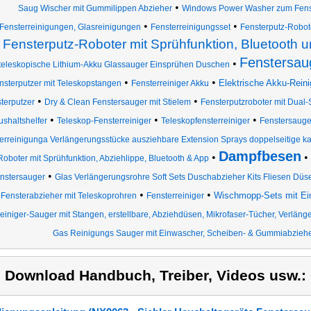
•
Saug Wischer mit Gummilippen Abzieher
Windows Power Washer zum Fenst
•
•
Fensterreinigungen, Glasreinigungen
Fensterreinigungsset
Fensterputz-Robote
Fensterputz-Roboter mit Sprühfunktion, Bluetooth 
Fenstersau
•
teleskopische Lithium-Akku Glassauger Einsprühen Duschen
•
•
Elektrische Akku-Rein
nsterputzer mit Teleskopstangen
Fensterreiniger Akku
•
•
terputzer
Dry & Clean Fenstersauger mit Stielem
Fensterputzroboter mit Dual
•
•
•
shaltshelfer
Teleskop-Fensterreiniger
Teleskopfensterreiniger
Fenstersauger
erreinigunga Verlängerungsstücke ausziehbare Extension Sprays doppelseitige k
Dampfbesen
•
•
Roboter mit Sprühfunktion, Abziehlippe, Bluetooth & App
•
nstersauger
Glas Verlängerungsrohre Soft Sets Duschabzieher Kits Fliesen Dü
•
•
Wischmopp-Sets mit E
Fensterabzieher mit Teleskoprohren
Fensterreiniger
einiger-Sauger mit Stangen, erstellbare, Abziehdüsen, Mikrofaser-Tücher, Verlän
Gas Reinigungs Sauger mit Einwascher, Scheiben- & Gummiabzieher,
) Download Handbuch, Treiber, Videos usw.: