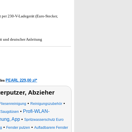
t per 230-V-Ladegerät (Euro-Stecker,
ät und deutscher Anleitung
PEARL 229,00 zł*
olen
rputzer, Abzieher
•
•
Fliesenreinigung
Reinigungszubehör
•
Profi-WLAN-
n Saugdüsen
enung, App
•
Spritzwasserschutz Euro
•
•
ng
Fenster putzen
Aufladbarere Fenster