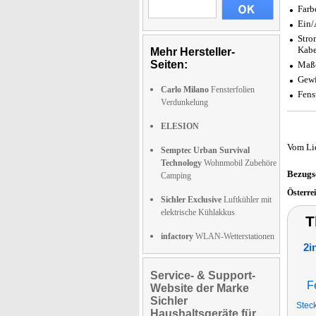
Farb
Ein/
Stro
Kabe
Mehr Hersteller-
Seiten:
Maße
Gewi
Carlo Milano
Fensterfolien
Fens
Verdunkelung
ELESION
Vom Li
Semptec Urban Survival
Technology
Wohnmobil Zubehöre
Bezugs
Camping
Österre
Sichler Exclusive
Luftkühler mit
elektrische Kühlakkus
T
infactory
WLAN-Wetterstationen
2i
Service- & Support-
F
Website der Marke
Sichler
Steck
Haushaltsgeräte für