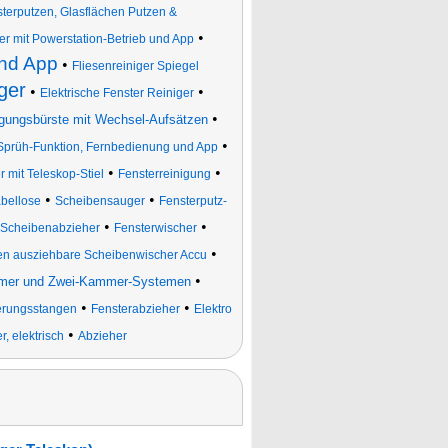
erputzen, Glasflächen Putzen &
•
r mit Powerstation-Betrieb und App
und App
•
Fliesenreiniger Spiegel
ger
•
•
Elektrische Fenster Reiniger
•
igungsbürste mit Wechsel-Aufsätzen
•
-Sprüh-Funktion, Fernbedienung und App
•
•
 mit Teleskop-Stiel
Fensterreinigung
•
•
abellose
Scheibensauger
Fensterputz-
•
•
Scheibenabzieher
Fensterwischer
•
sen ausziehbare Scheibenwischer Accu
•
imer und Zwei-Kammer-Systemen
•
•
gerungsstangen
Fensterabzieher
Elektro
•
 elektrisch
Abzieher