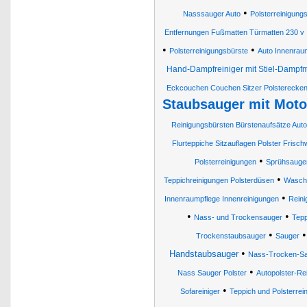
•
Nasssauger Auto
Polsterreinigung
Entfernungen Fußmatten Türmatten 230 v
•
•
Polsterreinigungsbürste
Auto Innenrau
Hand-Dampfreiniger mit Stiel-Dampf
Eckcouchen Couchen Sitzer Polsterecken
Staubsauger mit Moto
Reinigungsbürsten Bürstenaufsätze Auto
Flurteppiche Sitzauflagen Polster Frisc
•
Polsterreinigungen
Sprühsauge
•
Teppichreinigungen Polsterdüsen
Wasch
•
Innenraumpflege Innenreinigungen
Reini
•
•
Nass- und Trockensauger
Tepp
•
Trockenstaubsauger
Sauger
•
Handstaubsauger
Nass-Trocken-S
•
Nass Sauger Polster
Autopolster-Rei
•
Sofareiniger
Teppich und Polsterrei