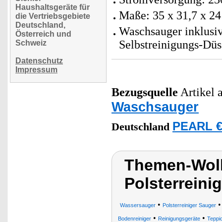
Haushaltsgeräte für
Maße: 35 x 31,7 x 24
die Vertriebsgebiete
Deutschland,
Waschsauger inklusiv
Österreich und
Selbstreinigungs-Düs
Schweiz
Datenschutz
Impressum
Bezugsquelle
Artikel a
Waschsauger
PEARL €
Deutschland
Themen-Wolk
Polsterreini
•
Wassersauger
Polsterreiniger Sauger
•
•
Bodenreiniger
Reinigungsgeräte
Teppi