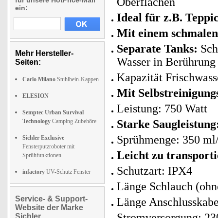
Oberflächen
für unsere HotPrice-Mail
ein:
Ideal für z.B. Tepp
Mit einem schmalen 
Separate Tanks:
Sch
Mehr Hersteller-
Wasser in Berührung
Seiten:
Kapazität Frischwass
Carlo Milano
Stuhlbein-Kappen
Mit Selbstreinigung
ELESION
Leistung: 750 Watt
Semptec Urban Survival
Technology
Camping Zubehöre
Starke Saugleistung
Sprühmenge: 350 ml
Sichler Exclusive
Fensterputzroboter mit
Leicht zu transport
Sprühfunktionen
Schutzart: IPX4
infactory
UV-Schutz Fenster
Länge Schlauch (ohne
Service- & Support-
Länge Anschlusskabe
Website der Marke
Stromversorgung: 23
Sichler