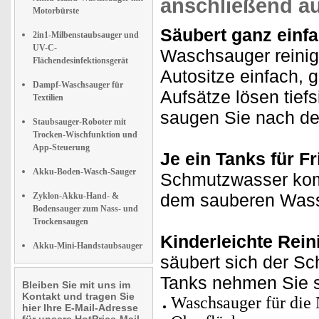
anschließend a
Motorbürste
Säubert ganz einfa
2in1-Milbenstaubsauger und
UV-C-
Waschsauger reinig
Flächendesinfektionsgerät
Autositze einfach, 
Dampf-Waschsauger für
Aufsätze lösen tie
Textilien
saugen Sie nach de
Staubsauger-Roboter mit
Trocken-Wischfunktion und
App-Steuerung
Je ein Tanks für 
Akku-Boden-Wasch-Sauger
Schmutzwasser komm
dem sauberen Wass
Zyklon-Akku-Hand- &
Bodensauger zum Nass- und
Trockensaugen
Kinderleichte Rein
Akku-Mini-Handstaubsauger
säubert sich der Sc
Tanks nehmen Sie s
Bleiben Sie mit uns im
Kontakt und tragen Sie
Waschsauger für die 
hier Ihre E-Mail-Adresse