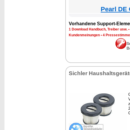
Pearl DE 
Vorhandene Support-Eleme
1 Download Handbuch, Treiber usw.
Kundenmeinungen
•
4 Pressestimme
S
B
Sichler Haushaltsgerät
G
z