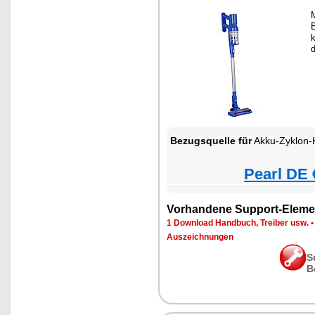
M
k
Bezugsquelle für
Akku-Zyklon-Hand- & Boden
Pearl DE 
Vorhandene Support-Eleme
1 Download Handbuch, Treiber usw.
Auszeichnungen
S
B