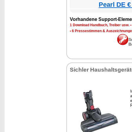
Pearl DE €
Vorhandene Support-Eleme
1 Download Handbuch, Treiber usw.
•
6 Pressestimmen & Auszeichnung
S
B
Sichler Haushaltsgerät
a
e