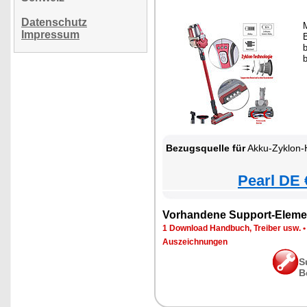
Datenschutz
M
Impressum
b
Bezugsquelle für
Akku-Zyklon-Hand- & Boden
Pearl DE 
Vorhandene Support-Eleme
1 Download Handbuch, Treiber usw.
Auszeichnungen
S
B