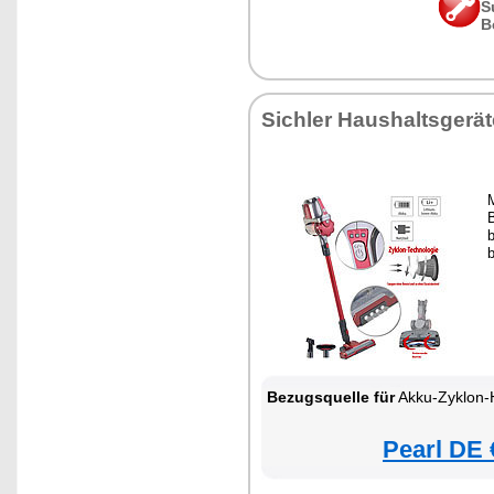
S
B
Sichler Haushaltsgerät
M
b
Bezugsquelle für
Akku-Zyklon-Hand- & Boden
Pearl DE 