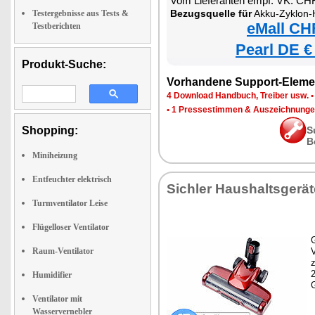
Vom Lieferanten empf. VK: CH
Bezugsquelle für
Akku-Zyklon-Hand- & Boden
Testergebnisse aus Tests &
eMall CH
Testberichten
Pearl DE €
Produkt-Suche:
Vorhandene Support-Eleme
4 Download Handbuch, Treiber usw.
•
1 Pressestimmen & Auszeichnung
Shopping:
S
B
Miniheizung
Entfeuchter elektrisch
Sichler Haushaltsgerät
Turmventilator Leise
Flügelloser Ventilator
G
Raum-Ventilator
z
Humidifier
Ventilator mit
Wasservernebler