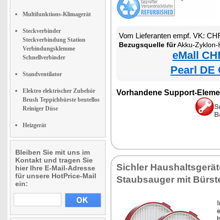
Multifunktions-Klimagerät
Steckverbinder
Vom Lieferanten empf. VK: CH
Steckverbindung Station
Bezugsquelle für
Akku-Zyklon-Hand- & Boden
Verbindungsklemme
eMall CH
Schnellverbinder
Pearl DE 
Standventilator
Elektro elektrischer Zubehör
Vorhandene Support-Eleme
Brush Teppichbürste beutellos
S
Reiniger Düse
B
Heizgerät
Bleiben Sie mit uns im
Kontakt und tragen Sie
Sichler Haushaltsgerät
hier Ihre E-Mail-Adresse
für unsere HotPrice-Mail
Staubsauger mit Bürst
ein:
e