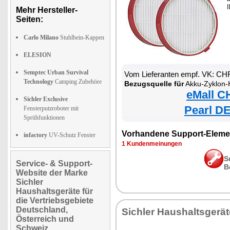
Mehr Hersteller-
Seiten:
Carlo Milano
Stuhlbein-Kappen
ELESION
Semptec Urban Survival
Vom Lieferanten empf. VK: CH
Technology
Camping Zubehöre
Bezugsquelle für
Akku-Zyklon-Hand- & Boden
eMall C
Sichler Exclusive
Pearl DE
Fensterputzroboter mit
Sprühfunktionen
Vorhandene Support-Eleme
infactory
UV-Schutz Fenster
1 Kundenmeinungen
S
Service- & Support-
B
Website der Marke
Sichler
Haushaltsgeräte für
die Vertriebsgebiete
Deutschland,
Sichler Haushaltsgerät
Österreich und
Schweiz