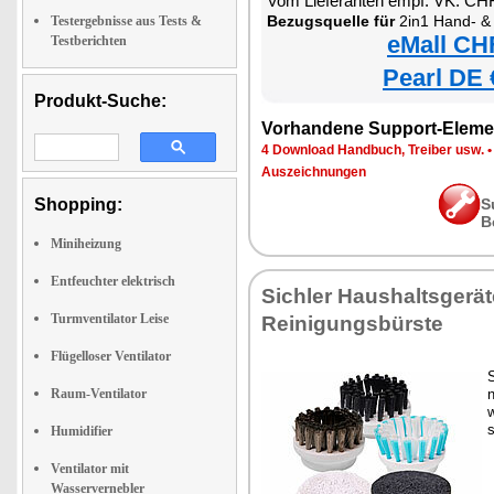
Vom Lieferanten empf. VK: CH
Bezugsquelle für
2in1 Hand- & Boden Dam
Testergebnisse aus Tests &
eMall CH
Testberichten
Pearl DE 
Produkt-Suche:
Vorhandene Support-Eleme
4 Download Handbuch, Treiber usw.
Auszeichnungen
Shopping:
S
B
Miniheizung
Entfeuchter elektrisch
Sichler Haushaltsgerät
Turmventilator Leise
Reinigungsbürste
Flügelloser Ventilator
Raum-Ventilator
w
s
Humidifier
Ventilator mit
Wasservernebler