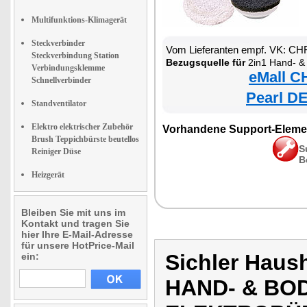
Multifunktions-Klimagerät
Steckverbinder
Vom Lieferanten empf. VK: CH
Steckverbindung Station
Bezugsquelle für
2in1 Hand- & Boden Dam
Verbindungsklemme
eMall C
Schnellverbinder
Pearl DE
Standventilator
Elektro elektrischer Zubehör
Vorhandene Support-Eleme
Brush Teppichbürste beutellos
S
Reiniger Düse
B
Heizgerät
Bleiben Sie mit uns im
Kontakt und tragen Sie
hier Ihre E-Mail-Adresse
für unsere HotPrice-Mail
Sichler Haus
ein:
HAND- & BOD