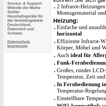
Service- & Support-
2 Infrarot-Heizungen
Website der Marke
Montagematerial und
Sichler
Haushaltsgeräte für
Heizung:
die Vertriebsgebiete
Deutschland,
Einfache und unaufd
Österreich und
horizontal
Schweiz
Effiziente Infrarot-
Datenschutz
Impressum
Körper, Möbel und 
Auch
ideal für Aller
Funk-Fernbedienun
Großes, rundes LCD-D
Temperatur, Zeit un
In Fernbedienung in
Temperatur-Regelun
Einstellbare Temperat
WiFi-kompatibel:
un