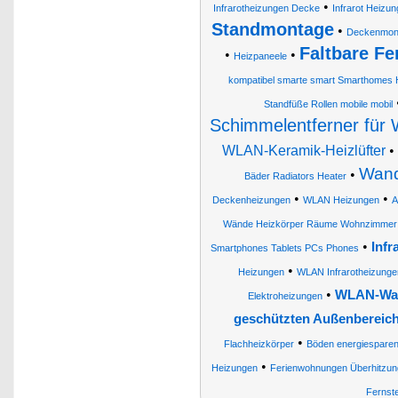
•
Infrarotheizungen Decke
Infrarot Heizu
Standmontage
•
Deckenmonta
Faltbare Fe
•
•
Heizpaneele
kompatibel smarte smart Smarthomes
Standfüße Rollen mobile mobil
Schimmelentferner für
WLAN-Keramik-Heizlüfter
•
Wand
•
Bäder Radiators Heater
•
•
Deckenheizungen
WLAN Heizungen
A
Wände Heizkörper Räume Wohnzimmer 
•
Inf
Smartphones Tablets PCs Phones
•
Heizungen
WLAN Infrarotheizunge
•
WLAN-Wan
Elektroheizungen
geschützten Außenbereic
•
Flachheizkörper
Böden energiesparen
•
Heizungen
Ferienwohnungen Überhitzun
Fernst