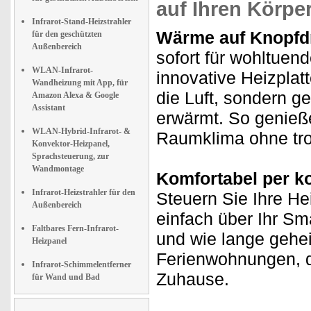
auf Ihren Körpe
Infrarot-Stand-Heizstrahler
Wärme auf Knopfd
für den geschützten
Außenbereich
sofort für wohltuen
WLAN-Infrarot-
innovative Heizplatte
Wandheizung mit App, für
die Luft, sondern g
Amazon Alexa & Google
Assistant
erwärmt. So genie
WLAN-Hybrid-Infrarot- &
Raumklima ohne tro
Konvektor-Heizpanel,
Sprachsteuerung, zur
Wandmontage
Komfortabel per k
Infrarot-Heizstrahler für den
Steuern Sie Ihre H
Außenbereich
einfach über Ihr Sm
Faltbares Fern-Infrarot-
und wie lange geheiz
Heizpanel
Ferienwohnungen, d
Infrarot-Schimmelentferner
Zuhause.
für Wand und Bad