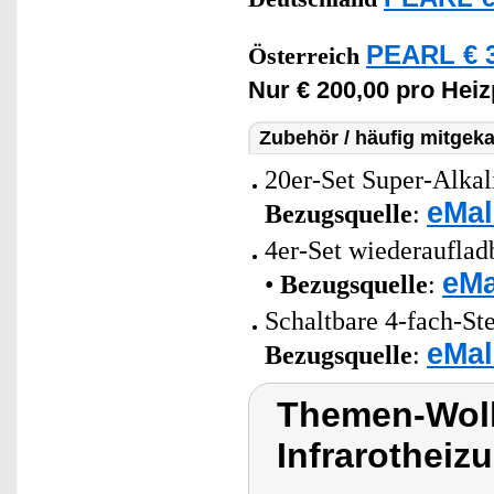
PEARL € 3
Österreich
Nur € 200,00 pro Heiz
Zubehör / häufig mitgeka
20er-Set Super-Alkal
eMal
Bezugsquelle
:
4er-Set wiederaufla
eMa
•
Bezugsquelle
:
Schaltbare 4-fach-St
eMal
Bezugsquelle
:
Themen-Wolk
Infrarothei