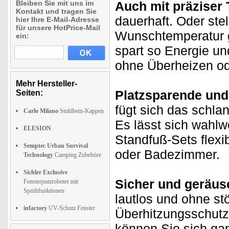
Bleiben Sie mit uns im
Auch mit präziser
Kontakt und tragen Sie
dauerhaft. Oder ste
hier Ihre E-Mail-Adresse
für unsere HotPrice-Mail
Wunschtemperatur g
ein:
spart so Energie un
ohne Überheizen od
Mehr Hersteller-
Platzsparende und 
Seiten:
fügt sich das schla
Carlo Milano
Stuhlbein-Kappen
Es lässt sich wahlw
ELESION
Standfuß-Sets flexib
Semptec Urban Survival
oder Badezimmer.
Technology
Camping Zubehöre
Sichler Exclusive
Sicher und geräus
Fensterputzroboter mit
Sprühfunktionen
lautlos und ohne stö
infactory
UV-Schutz Fenster
Überhitzungsschutz 
können Sie sich ga