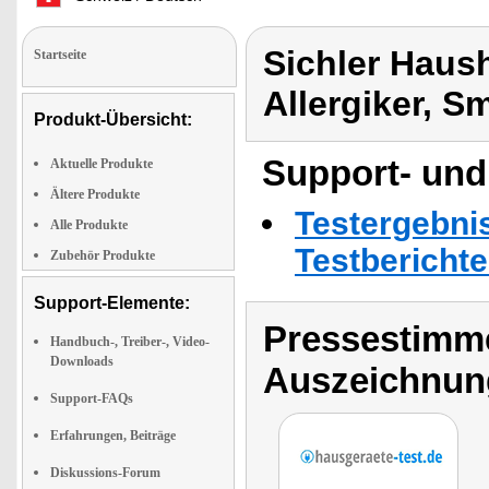
Sichler Haush
Startseite
Allergiker, 
Produkt-Übersicht:
Support- und
Aktuelle Produkte
Ältere Produkte
Testergebni
Alle Produkte
Testbericht
Zubehör Produkte
Support-Elemente:
Pressestimme
Handbuch-, Treiber-, Video-
Downloads
Auszeichnun
Support-FAQs
Erfahrungen, Beiträge
Diskussions-Forum