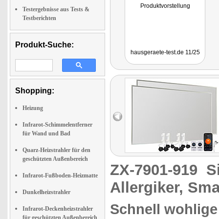
Produktvorstellung
Testergebnisse aus Tests &
Testberichten
Produkt-Suche:
hausgeraete-test.de 11/25
Shopping:
Heizung
Infrarot-Schimmelentferner
für Wand und Bad
Quarz-Heizstrahler für den
geschützten Außenbereich
ZX-7901-919
S
Infrarot-Fußboden-Heizmatte
Allergiker, Sm
Dunkelheizstrahler
Schnell wohlige 
Infrarot-Deckenheizstrahler
für geschützten Außenbereich