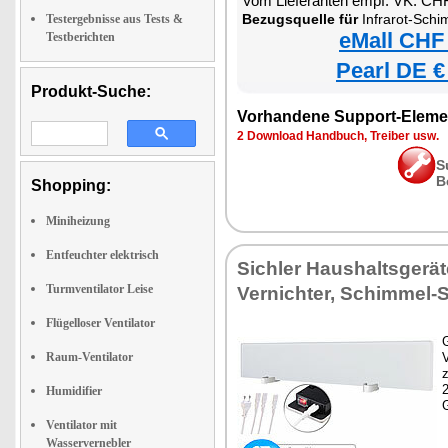
Vom Lieferanten empf. VK: CH
Bezugsquelle für
Infrarot-Schimmelent
Testergebnisse aus Tests &
eMall CHF
Testberichten
Pearl DE €
Produkt-Suche:
Vorhandene Support-Eleme
2 Download Handbuch, Treiber usw.
S
B
Shopping:
Miniheizung
Entfeuchter elektrisch
Sichler Haushaltsgerä
Turmventilator Leise
Vernichter, Schimmel-
Flügelloser Ventilator
G
Raum-Ventilator
z
Humidifier
Ventilator mit
Wasservernebler