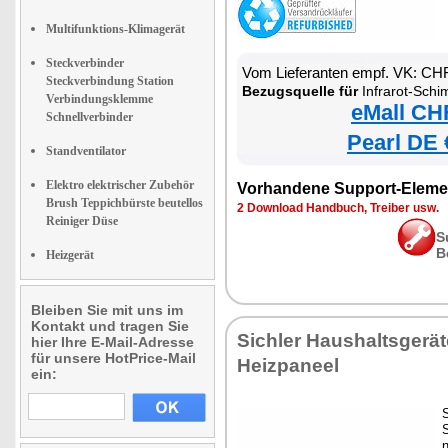
Multifunktions-Klimagerät
Steckverbinder
Vom Lieferanten empf. VK: CH
Steckverbindung Station
Bezugsquelle für
Infrarot-Schimmelent
Verbindungsklemme
eMall CH
Schnellverbinder
Pearl DE 
Standventilator
Elektro elektrischer Zubehör
Vorhandene Support-Eleme
Brush Teppichbürste beutellos
2 Download Handbuch, Treiber usw.
Reiniger Düse
S
B
Heizgerät
Bleiben Sie mit uns im
Kontakt und tragen Sie
Sichler Haushaltsgerä
hier Ihre E-Mail-Adresse
für unsere HotPrice-Mail
Heizpaneel
ein:
n