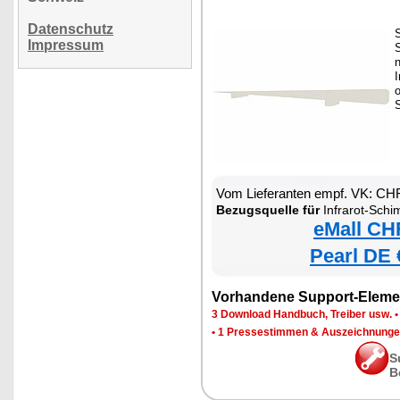
Datenschutz
Impressum
n
I
S
Vom Lieferanten empf. VK: CH
Bezugsquelle für
Infrarot-Schimmelent
eMall CH
Pearl DE 
Vorhandene Support-Eleme
3 Download Handbuch, Treiber usw.
•
1 Pressestimmen & Auszeichnung
S
B