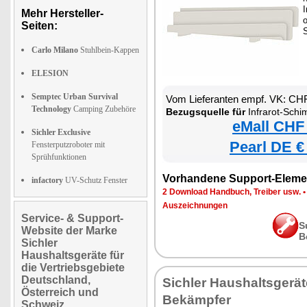
I
Mehr Hersteller-
Seiten:
S
Carlo Milano
Stuhlbein-Kappen
ELESION
Semptec Urban Survival
Vom Lieferanten empf. VK: CH
Technology
Camping Zubehöre
Bezugsquelle für
Infrarot-Schimmelent
eMall CHF
Sichler Exclusive
Pearl DE €
Fensterputzroboter mit
Sprühfunktionen
Vorhandene Support-Eleme
infactory
UV-Schutz Fenster
2 Download Handbuch, Treiber usw.
Auszeichnungen
Service- & Support-
S
Website der Marke
B
Sichler
Haushaltsgeräte für
die Vertriebsgebiete
Deutschland,
Sichler Haushaltsgerä
Österreich und
Bekämpfer
Schweiz