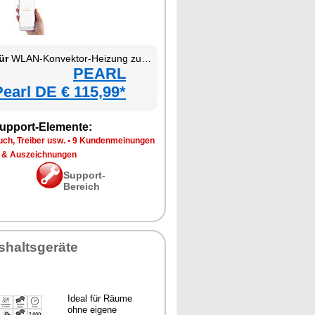
ür
WLAN-Konvektor-Heizung zur Wand- und Standmontage
PEARL
Pearl DE € 115,99*
upport-Elemente:
ch, Treiber usw.
•
9 Kundenmeinungen
 & Auszeichnungen
Support-
Bereich
shaltsgeräte
Ideal für Räume
ohne eigene