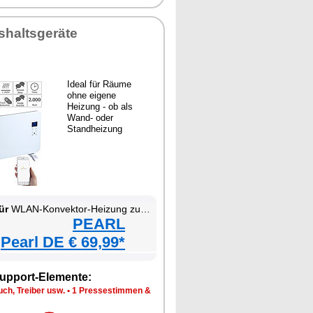
shaltsgeräte
Ideal für Räume
ohne eigene
Heizung - ob als
Wand- oder
Standheizung
ür
WLAN-Konvektor-Heizung zur Wand- und Standmontage
PEARL
Pearl DE € 69,99*
upport-Elemente:
ch, Treiber usw.
•
1 Pressestimmen &