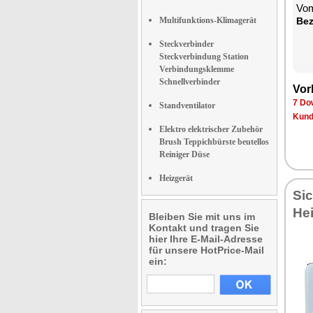
Vom
Multifunktions-Klimagerät
Bez
Steckverbinder
Steckverbindung Station
Verbindungsklemme
Schnellverbinder
Vor
7 Do
Standventilator
Kund
Elektro elektrischer Zubehör
Brush Teppichbürste beutellos
Reiniger Düse
Heizgerät
Sic
He
Bleiben Sie mit uns im
Kontakt und tragen Sie
hier Ihre E-Mail-Adresse
für unsere HotPrice-Mail
ein: