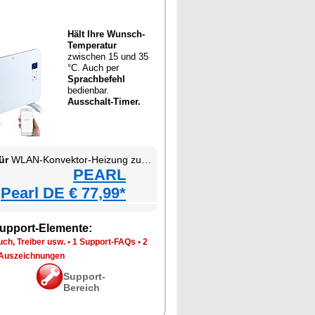
Hält Ihre Wunsch-
Temperatur
zwischen 15 und 35
°C. Auch per
Sprachbefehl
bedienbar.
Ausschalt-Timer.
ür
WLAN-Konvektor-Heizung zur Wand- und Standmontage
PEARL
Pearl DE € 77,99*
upport-Elemente:
ch, Treiber usw.
•
1 Support-FAQs
•
2
Auszeichnungen
Support-
Bereich