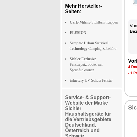
Mehr Hersteller-
Seiten:
Carlo Milano
Stuhlbein-Kappen
Vom
Bez
ELESION
Semptec Urban Survival
Technology
Camping Zubehöre
Sichler Exclusive
Vor
Fensterputzroboter mit
4 Do
Sprühfunktionen
•
1 P
infactory
UV-Schutz Fenster
Service- & Support-
Website der Marke
Sic
Sichler
Haushaltsgeräte für
die Vertriebsgebiete
Deutschland,
Österreich und
Schweiz