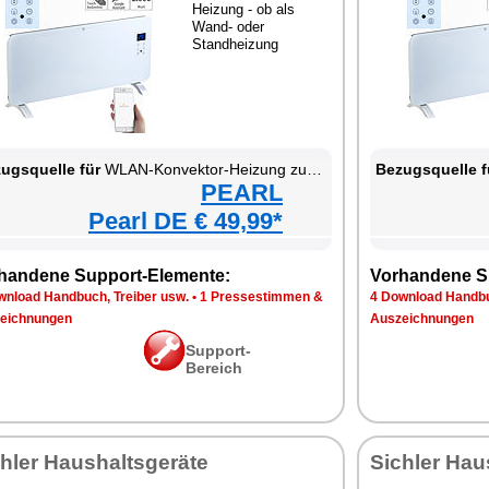
Heizung - ob als
Wand- oder
Standheizung
ugsquelle für
WLAN-Konvektor-Heizung zur Wand- und Standmontage
Bezugsquelle f
PEARL
Pearl DE € 49,99*
handene Support-Elemente:
Vorhandene S
wnload Handbuch, Treiber usw.
•
1 Pressestimmen &
4 Download Handbu
eichnungen
Auszeichnungen
Support-
Bereich
hler Haushaltsgeräte
Sichler Hau