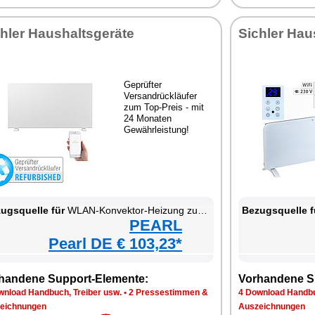
hler Haushaltsgeräte
Sichler Hau
Geprüfter
Versandrückläufer
zum Top-Preis - mit
24 Monaten
Gewährleistung!
ugsquelle für
WLAN-Konvektor-Heizung zur Wand- und Standmontage
Bezugsquelle f
PEARL
Pearl DE € 103,23*
handene Support-Elemente:
Vorhandene S
wnload Handbuch, Treiber usw.
•
2 Pressestimmen &
4 Download Handbu
eichnungen
Auszeichnungen