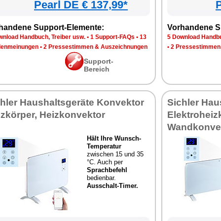
Pearl DE € 137,99*
P
handene Support-Elemente:
Vorhandene S
wnload Handbuch, Treiber usw.
•
1 Support-FAQs
•
13
5 Download Handbu
enmeinungen
•
2 Pressestimmen & Auszeichnungen
•
2 Pressestimmen
Support-
Bereich
chler Haushaltsgeräte Konvektor
Sichler Hau
izkörper, Heizkonvektor
Elektroheiz
Wandkonve
Hält Ihre Wunsch-
Temperatur
zwischen 15 und 35
°C. Auch per
Sprachbefehl
bedienbar.
Ausschalt-Timer.