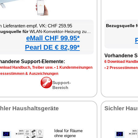
 Lieferanten empf. VK: CHF 259.95
Bezugsquelle f
ugsquelle für
WLAN-Konvektor-Heizung zur Wand- und Standmontage
eMall CHF 99.95*
Pearl DE € 82,99*
Vorhandene S
handene Support-Elemente:
6 Download Handbu
wnload Handbuch, Treiber usw.
•
1 Kundenmeinungen
•
2 Pressestimmen
ressestimmen & Auszeichnungen
Support-
Bereich
hler Haushaltsgeräte
Sichler Hau
Ideal für Räume
ohne eigene