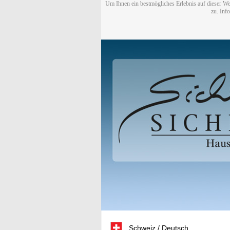
Um Ihnen ein bestmögliches Erlebnis auf dieser We
zu. Inf
Schweiz / Deutsch