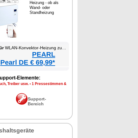
Heizung - ob als
Wand- oder
Standheizung
ür
WLAN-Konvektor-Heizung zur Wand- und Standmontage
PEARL
Pearl DE € 69,99*
upport-Elemente:
ch, Treiber usw.
•
1 Pressestimmen &
Support-
Bereich
shaltsgeräte