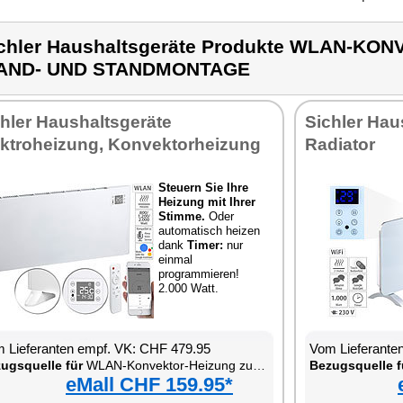
chler Haushaltsgeräte Produkte WLAN-K
AND- UND STANDMONTAGE
hler Haushaltsgeräte
Sichler Hau
ektroheizung, Konvektorheizung
Radiator
Steuern Sie Ihre
Heizung mit Ihrer
Stimme.
Oder
automatisch heizen
dank
Timer:
nur
einmal
programmieren!
2.000 Watt.
 Lieferanten empf. VK: CHF 479.95
Vom Lieferante
ugsquelle für
WLAN-Konvektor-Heizung zur Wand- und Standmontage
Bezugsquelle f
eMall CHF 159.95*