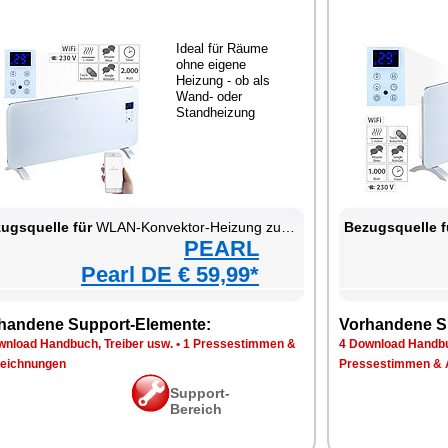
Ideal für Räume
ohne eigene
Heizung - ob als
Wand- oder
Standheizung
ugsquelle für
WLAN-Konvektor-Heizung zur Wand- und Standmontage
Bezugsquelle f
PEARL
Pearl DE € 59,99*
handene Support-Elemente:
Vorhandene S
wnload Handbuch, Treiber usw.
•
1 Pressestimmen &
4 Download Handbu
eichnungen
Pressestimmen & 
Support-
Bereich