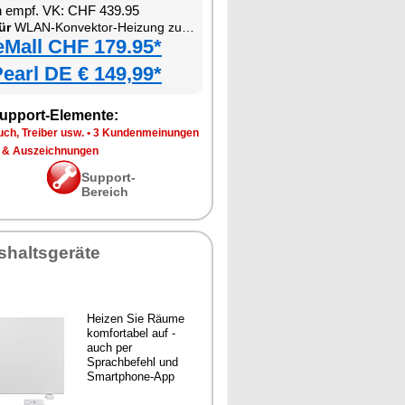
n empf. VK: CHF 439.95
ür
WLAN-Konvektor-Heizung zur Wand- und Standmontage
eMall CHF 179.95*
earl DE € 149,99*
upport-Elemente:
ch, Treiber usw.
•
3 Kundenmeinungen
 & Auszeichnungen
Support-
Bereich
shaltsgeräte
Heizen Sie Räume
komfortabel auf -
auch per
Sprachbefehl und
Smartphone-App