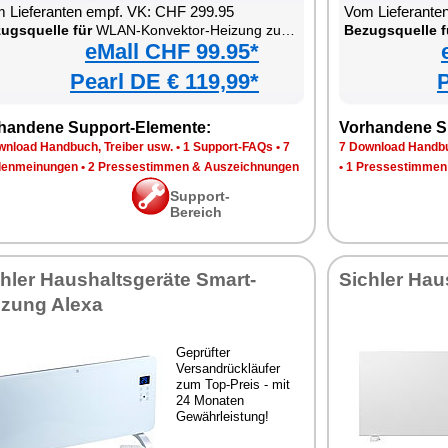
 Lieferanten empf. VK: CHF 299.95
Vom Lieferante
ugsquelle für
WLAN-Konvektor-Heizung zur Wand- und Standmontage
Bezugsquelle f
eMall CHF 99.95*
Pearl DE € 119,99*
P
handene Support-Elemente:
Vorhandene S
wnload Handbuch, Treiber usw.
•
1 Support-FAQs
•
7
7 Download Handbu
enmeinungen
•
2 Pressestimmen & Auszeichnungen
•
1 Pressestimmen
Support-
Bereich
hler Haushaltsgeräte Smart-
Sichler Hau
izung Alexa
Geprüfter
Versandrückläufer
zum Top-Preis - mit
24 Monaten
Gewährleistung!