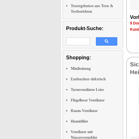
Testergebnisse aus Tests &
Testberichten
Vor
9 Do
Produkt-Suche:
Kund
Shopping:
Si
Miniheizung
He
Entfeuchter elektrisch
Turmventilator Leise
Flügelloser Ventilator
Raum-Ventilator
Humidifier
Ventilator mit
Wasservernebler