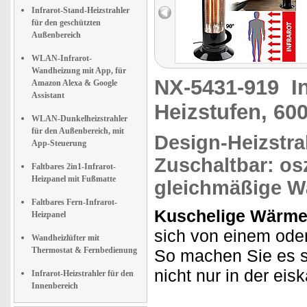
Infrarot-Stand-Heizstrahler
für den geschützten
Außenbereich
WLAN-Infrarot-
Wandheizung mit App, für
NX-5431-919
I
Amazon Alexa & Google
Assistant
Heizstufen, 60
WLAN-Dunkelheizstrahler
für den Außenbereich, mit
Design-Heizstra
App-Steuerung
Zuschaltbar:
os
Faltbares 2in1-Infrarot-
Heizpanel mit Fußmatte
gleichmäßige W
Faltbares Fern-Infrarot-
Kuschelige Wärme i
Heizpanel
sich von einem ode
Wandheizlüfter mit
Thermostat & Fernbedienung
So machen Sie es s
nicht nur in der eis
Infrarot-Heizstrahler für den
Innenbereich