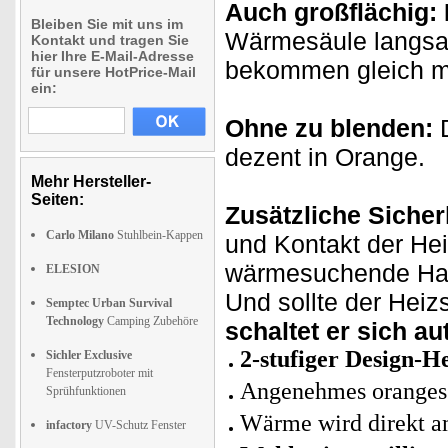
Auch großflächig:
Bleiben Sie mit uns im
Wärmesäule langsam
Kontakt und tragen Sie
hier Ihre E-Mail-Adresse
bekommen gleich m
für unsere HotPrice-Mail
ein:
Ohne zu blenden:
D
dezent in Orange.
Mehr Hersteller-
Seiten:
Zusätzliche Sicher
Carlo Milano
Stuhlbein-Kappen
und Kontakt der He
wärmesuchende Haus
ELESION
Und sollte der Heiz
Semptec Urban Survival
Technology
Camping Zubehöre
schaltet er sich a
2-stufiger Design-H
Sichler Exclusive
Fensterputzroboter mit
Angenehmes oranges L
Sprühfunktionen
Wärme wird direkt 
infactory
UV-Schutz Fenster