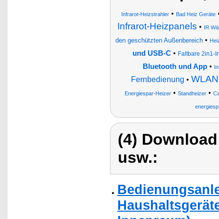
•
Infrarot-Heizstrahler
Bad Heiz Geräte
Infrarot-Heizpanels
•
IR Wä
•
den geschützten Außenbereich
Hei
•
und USB-C
Faltbare 2in1-I
•
Bluetooth und App
In
WLAN-
Fernbedienung
•
•
•
Energiespar-Heizer
Standheizer
Ca
energiesp
(4) Download
usw.:
Bedienungsanlei
Haushaltsgeräte