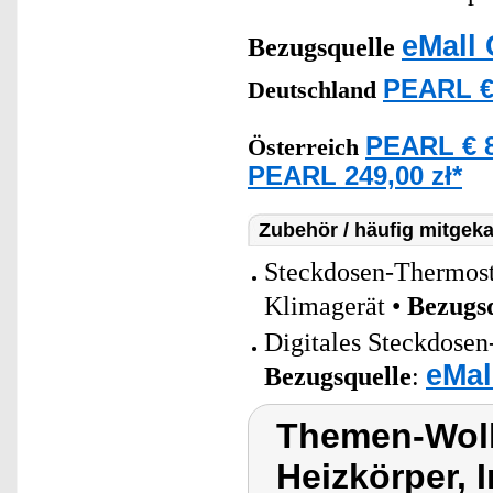
eMall 
Bezugsquelle
PEARL €
Deutschland
PEARL € 8
Österreich
PEARL 249,00 zł*
Zubehör / häufig mitgeka
Steckdosen-Thermosta
Klimagerät •
Bezugs
Digitales Steckdosen
eMal
Bezugsquelle
:
Themen-Wolke
Heizkörper, 