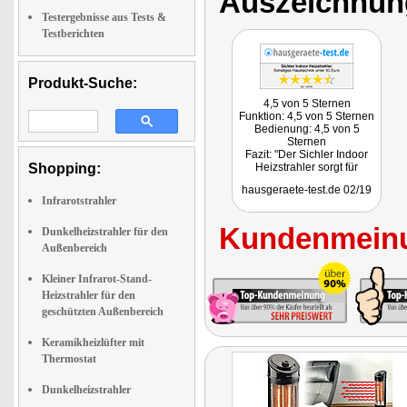
Auszeichnun
Testergebnisse aus Tests &
Testberichten
Produkt-Suche:
4,5 von 5 Sternen
Funktion: 4,5 von 5 Sternen
Bedienung: 4,5 von 5
Sternen
Fazit: "Der Sichler Indoor
Shopping:
Heizstrahler sorgt für
angenehme Wärme, wenn
hausgeraete-test.de 02/19
es schnell gehen muss. Das
Infrarotstrahler
Gerät überzeugt in der
nahezu sofortigen
Kundenmeinu
Wärmeentwicklung und
Dunkelheizstrahler für den
seiner einfachen
Außenbereich
Bedienbarkeit."
Kleiner Infrarot-Stand-
Heizstrahler für den
geschützten Außenbereich
Keramikheizlüfter mit
Thermostat
Dunkelheizstrahler