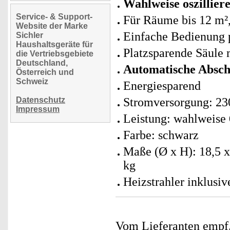
Wahlweise oszillie
Service- & Support-
Für Räume bis 12 m²
Website der Marke
Einfache Bedienung 
Sichler
Haushaltsgeräte für
Platzsparende Säule m
die Vertriebsgebiete
Deutschland,
Automatische Absch
Österreich und
Schweiz
Energiesparend
Datenschutz
Stromversorgung: 230
Impressum
Leistung: wahlweise
Farbe: schwarz
Maße (Ø x H): 18,5 x
kg
Heizstrahler inklusi
Vom Lieferanten emp