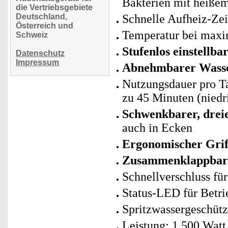
Bakterien mit heiß
die Vertriebsgebiete
Deutschland,
Schnelle Aufheiz-Zei
Österreich und
Temperatur bei maxi
Schweiz
Stufenlos einstellb
Datenschutz
Impressum
Abnehmbarer Wass
Nutzungsdauer pro Ta
zu 45 Minuten (niedri
Schwenkbarer, drei
auch in Ecken
Ergonomischer Grif
Zusammenklappbar
Schnellverschluss fü
Status-LED für Betri
Spritzwassergeschütz
Leistung: 1.500 Watt