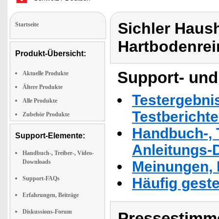
Sichler Haus
Startseite
Hartbodenre
Produkt-Übersicht:
Support- und
Aktuelle Produkte
Ältere Produkte
Testergebni
Alle Produkte
Testbericht
Zubehör Produkte
Handbuch-, T
Support-Elemente:
Anleitungs-
Handbuch-, Treiber-, Video-
Downloads
Meinungen, 
Support-FAQs
Häufig geste
Erfahrungen, Beiträge
Diskussions-Forum
Pressestimme