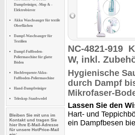
Dampfreiniger, -Mop & -
Elektrobürste
Akku Waschsauger für textile
Oberflächen
Dampf-Waschsauger für
Textilien
NC-4821-919
K
Dampf-Fußboden-
W, inkl. Zubeh
Poliermaschine für glatte
Böden
Hygienische Sau
Hochfrequente Akku-
Fußboden-Poliermaschine
durch Dampf bis
Hand-Dampfreiniger
Mikrofaser-Bod
Teleskop-Staubwedel
Lassen Sie den W
Hart- und Teppichbö
Bleiben Sie mit uns im
Kontakt und tragen Sie
ein Dampfbesen bie
hier Ihre E-Mail-Adresse
für unsere HotPrice-Mail
ein: