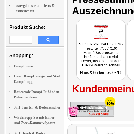
Testergebnisse aus Tests &
Auszeichnun
Testberichten
Produkt-Suche:
SIEGER PREIS/LEISTUNG
Testurteil: "gut" (1,9)
Fazit: "Das preiswerte
Shopping:
Kraftpaket hat so viel
Power,dass man mit dem
DB-320 wirklich schnell
Dampfbesen
arbeiten kann."
Haus & Garten Test 03/16
Hand-Dampfreiniger mit Stiel-
Dampfmopp
Kundenmeinu
Rotierende Dampf-Fußboden-
Poliermaschine
3in1-Fenster- & Bodenwischer
Wischmopp-Set mit Eimer
und Zwei-Kammer-System
3in1 Hand- & Boden