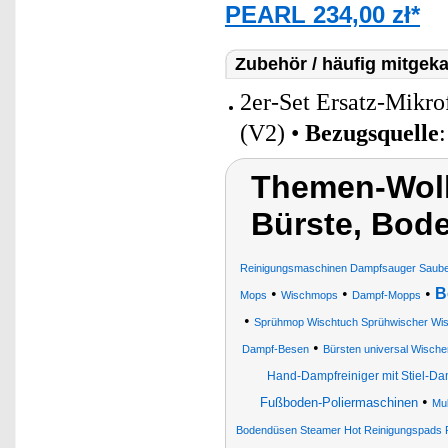
PEARL 234,00 zł*
Zubehör / häufig mitgeka
2er-Set Ersatz-Mikr
(V2) •
Bezugsquelle
Themen-Wolk
Bürste, Bod
Reinigungsmaschinen Dampfsauger Sauber
•
•
•
B
Mops
Wischmops
Dampf-Mopps
•
Sprühmop Wischtuch Sprühwischer Wis
•
Dampf-Besen
Bürsten universal Wisch
Hand-Dampfreiniger mit Stiel-D
•
Fußboden-Poliermaschinen
Mul
Bodendüsen Steamer Hot Reinigungspads 