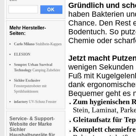
Gründlich und sch
haben Bakterien un
Chance. Den Rest e
Mehr Hersteller-
Bodentuch. So putz
Seiten:
Chemie oder scharf
Carlo Milano
Stuhlbein-Kappen
ELESION
Jetzt macht Putze
Semptec Urban Survival
wenigen Sekunden s
Technology
Camping Zubehöre
Fuß mit Kugelgelen
Sichler Exclusive
dank ergonomischen 
Fensterputzroboter mit
Bequemer geht es n
Sprühfunktionen
Zum hygienischen R
infactory
UV-Schutz Fenster
Stein, Laminat, Parke
Gleitaufsatz für Te
Service- & Support-
Website der Marke
Komplett chemiefre
Sichler
Haushaltsgeräte für