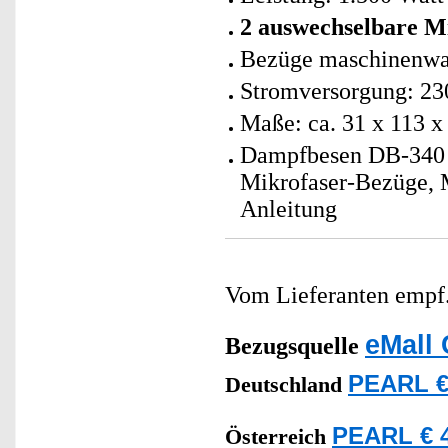
2 auswechselbare M
Bezüge maschinenwas
Stromversorgung: 23
Maße: ca. 31 x 113 x
Dampfbesen DB-340 V2
Mikrofaser-Bezüge, M
Anleitung
Vom Lieferanten emp
eMall 
Bezugsquelle
PEARL €
Deutschland
PEARL € 4
Österreich