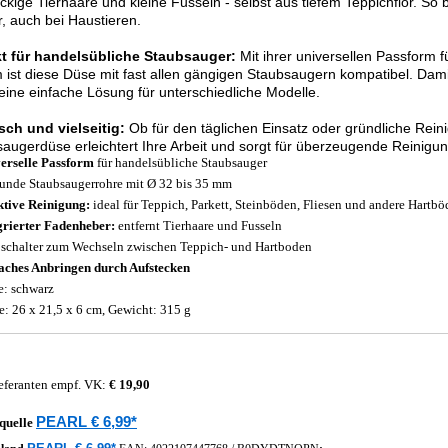
ckige Tierhaare und kleine Fusseln - selbst aus tiefem Teppichflor. So 
, auch bei Haustieren.
kt für handelsübliche Staubsauger:
Mit ihrer universellen Passform 
ist diese Düse mit fast allen gängigen Staubsaugern kompatibel. Damit 
 eine einfache Lösung für unterschiedliche Modelle.
sch und vielseitig:
Ob für den täglichen Einsatz oder gründliche Rein
augerdüse erleichtert Ihre Arbeit und sorgt für überzeugende Reinigu
erselle Passform
für handelsübliche Staubsauger
runde Staubsaugerrohre mit Ø 32 bis 35 mm
ktive Reinigung:
ideal für Teppich, Parkett, Steinböden, Fliesen und andere Hartb
grierter Fadenheber:
entfernt Tierhaare und Fusseln
schalter zum Wechseln zwischen Teppich- und Hartboden
aches Anbringen durch Aufstecken
e: schwarz
: 26 x 21,5 x 6 cm, Gewicht: 315 g
eferanten empf. VK:
€ 19,90
PEARL € 6,99*
quelle