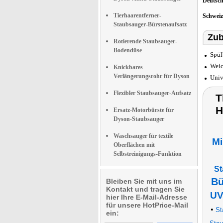
Deutsc
Tierhaarentferner-
Schwei
Staubsauger-Bürstenaufsatz
Zub
Rotierende Staubsauger-
Bodendüse
Spül
Weic
Knickbares
Verlängerungsrohr für Dyson
Univ
Flexibler Staubsauger-Aufsatz
T
H
Ersatz-Motorbürste für
Dyson-Staubsauger
Waschsauger für textile
Mi
Oberflächen mit
Selbstreinigungs-Funktion
St
Bü
Bleiben Sie mit uns im
Kontakt und tragen Sie
UV
hier Ihre E-Mail-Adresse
für unsere HotPrice-Mail
•
St
ein: