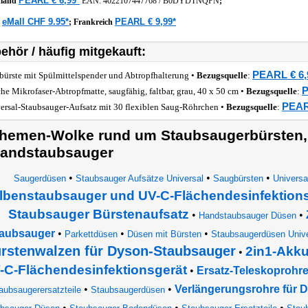
PEARL € 6,99*
hland
EAN:
4022107447768
/
B0DYDTNQPN
;
eMall CHF 9.95*
PEARL € 9,99*
z
;
Frankreich
ehör / häufig mitgekauft:
PEARL € 6,
bürste mit Spülmittelspender und Abtropfhalterung •
Bezugsquelle
:
P
he Mikrofaser-Abtropfmatte, saugfähig, faltbar, grau, 40 x 50 cm •
Bezugsquelle
:
PEAR
ersal-Staubsauger-Aufsatz mit 30 flexiblen Saug-Röhrchen •
Bezugsquelle
:
hemen-Wolke rund um Staubsaugerbürsten,
andstaubsauger
•
•
•
Saugerdüsen
Staubsauger Aufsätze Universal
Saugbürsten
Universa
lbenstaubsauger und UV-C-Flächendesinfektion
Staubsauger Bürstenaufsatz
•
•
Handstaubsauger Düsen
aubsauger
•
•
•
Parkettdüsen
Düsen mit Bürsten
Staubsaugerdüsen Unive
rstenwalzen für Dyson-Staubsauger
2in1-Akk
•
-C-Flächendesinfektionsgerät
•
Ersatz-Teleskoprohr
•
•
Verlängerungsrohre für 
aubsaugerersatzteile
Staubsaugerdüsen
•
•
•