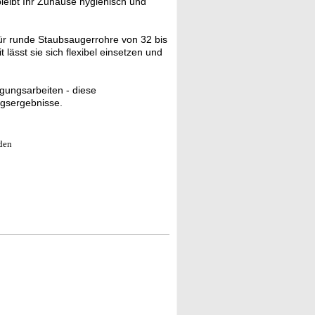
bleibt Ihr Zuhause hygienisch und
für runde Staubsaugerrohre von 32 bis
lässt sie sich flexibel einsetzen und
igungsarbeiten - diese
ngsergebnisse.
öden