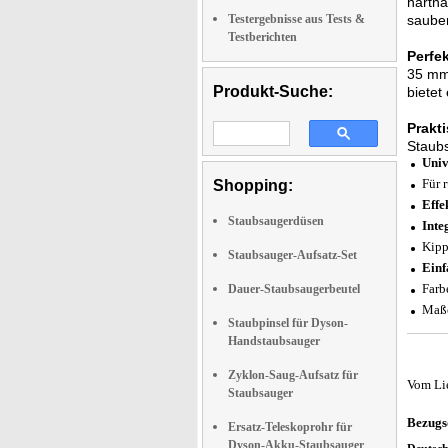
hartnä
Testergebnisse aus Tests &
sauber
Testberichten
Perfe
35 mm 
Produkt-Suche:
bietet
Prakti
Staubs
Univ
Für 
Shopping:
Effe
Staubsaugerdüsen
Inte
Kipp
Staubsauger-Aufsatz-Set
Einf
Farb
Dauer-Staubsaugerbeutel
Maße
Staubpinsel für Dyson-
Handstaubsauger
Zyklon-Saug-Aufsatz für
Vom Li
Staubsauger
Bezugs
Ersatz-Teleskoprohr für
Dyson-Akku-Staubsauger