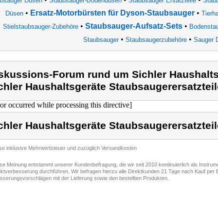
bsauger Düsen
Staubsauger-Bodendüsen
Staubsauger Ersatzteile
Stau
•
Ersatz-Motorbürsten für Dyson-Staubsauger
•
Düsen
Tierh
•
Staubsauger-Aufsatz-Sets
•
Stielstaubsauger-Zubehöre
Bodensta
•
•
Staubsauger
Staubsaugerzubehöre
Sauger 
skussions-Forum rund um Sichler Haushalts
chler Haushaltsgeräte Staubsaugerersatzteil
ror occurred while processing this directive]
chler Haushaltsgeräte Staubsaugerersatzteil
ise inklusive Mehrwertsteuer und zuzüglich Versandkosten
ese Meinung entstammt unserer Kundenbefragung, die wir seit 2010 kontinuierlich als Instru
ktverbesserung durchführen. Wir befragen hierzu alle Direktkunden 21 Tage nach Kauf per E
sserungsvorschlägen mit der Lieferung sowie den bestellten Produkten.