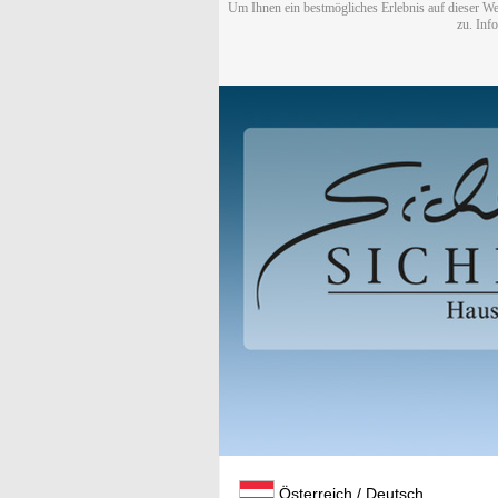
Um Ihnen ein bestmögliches Erlebnis auf dieser We
zu. Inf
Österreich / Deutsch