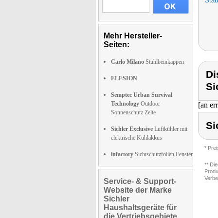
Stau
Mehr Hersteller-
Seiten:
Carlo Milano
Stuhlbeinkappen
Di
ELESION
Si
Semptec Urban Survival
Technology
Outdoor
[an er
Sonnenschutz Zelte
Si
Sichler Exclusive
Luftkühler mit
elektrische Kühlakkus
* Pre
infactory
Sichtschutzfolien Fenster
** Di
Produ
Verbe
Service- & Support-
Website der Marke
Sichler
Haushaltsgeräte für
die Vertriebsgebiete