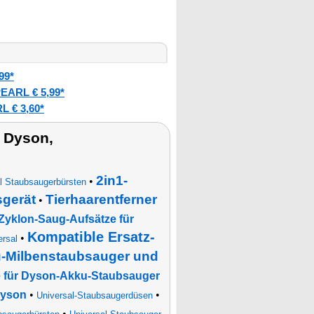
99*
EARL € 5,99*
L € 3,60*
 Dyson,
2in1-
•
l Staubsaugerbürsten
sgerät
Tierhaarentferner
•
Zyklon-Saug-Aufsätze für
Kompatible Ersatz-
•
rsal
u-Milbenstaubsauger und
e für Dyson-Akku-Staubsauger
Dyson
•
•
Universal-Staubsaugerdüsen
•