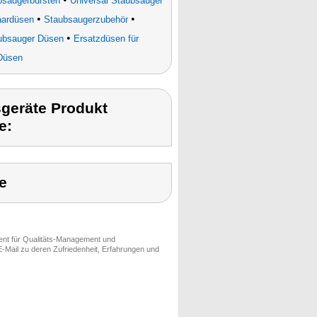
bsaugerbürsten
Universal Staubsauger
•
•
aardüsen
Staubsaugerzubehör
•
ubsauger Düsen
Ersatzdüsen für
Düsen
geräte Produkt
e:
e
ment für Qualitäts-Management und
-Mail zu deren Zufriedenheit, Erfahrungen und