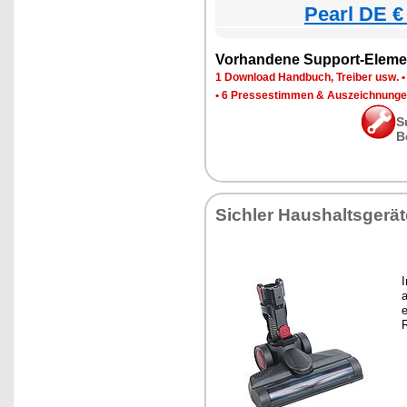
Pearl DE €
Vorhandene Support-Eleme
1 Download Handbuch, Treiber usw.
•
6 Pressestimmen & Auszeichnung
S
B
Sichler Haushaltsgerät
a
e