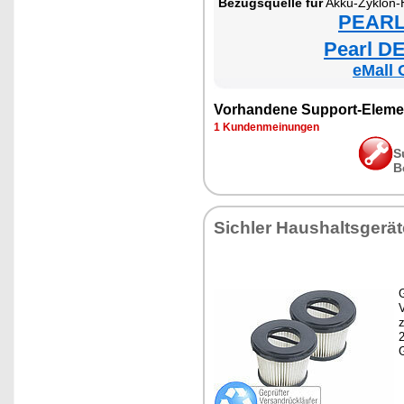
Bezugsquelle für
Akku-Zyklon-Hand- & Boden
PEARL 
Pearl DE
eMall 
Vorhandene Support-Eleme
1 Kundenmeinungen
S
B
Sichler Haushaltsgerät
G
z