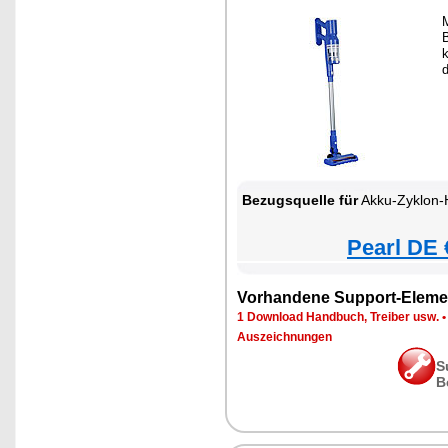
M
k
Bezugsquelle für
Akku-Zyklon-Hand- & Boden
Pearl DE 
Vorhandene Support-Eleme
1 Download Handbuch, Treiber usw.
Auszeichnungen
S
B