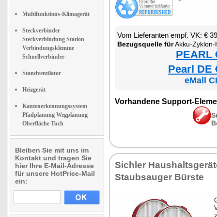
Multifunktions-Klimagerät
Steckverbinder
Vom Lieferanten empf. VK: € 3
Steckverbindung Station
Bezugsquelle für
Akku-Zyklon-Hand- & Boden
Verbindungsklemme
PEARL €
Schnellverbinder
Pearl DE 
Standventilator
eMall C
Heizgerät
Vorhandene Support-Eleme
Kantenerkennungssystem
Pfadplanung Wegplanung
S
B
Oberfläche Tuch
Bleiben Sie mit uns im
Kontakt und tragen Sie
Sichler Haushaltsgerä
hier Ihre E-Mail-Adresse
für unsere HotPrice-Mail
Staubsauger Bürste
ein:
G
z