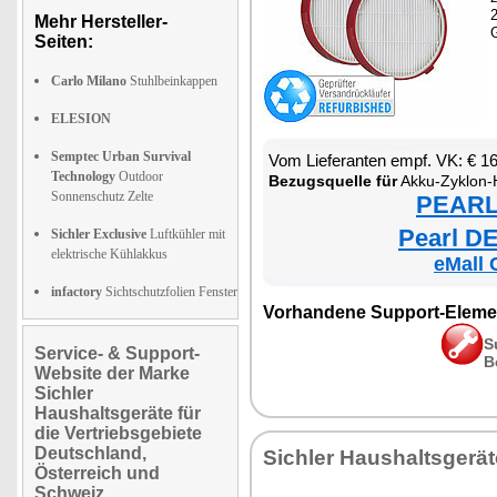
Mehr Hersteller-
Seiten:
Carlo Milano
Stuhlbeinkappen
ELESION
Semptec Urban Survival
Vom Lieferanten empf. VK: € 1
Technology
Outdoor
Bezugsquelle für
Akku-Zyklon-Hand- & Boden
Sonnenschutz Zelte
PEARL 
Pearl DE
Sichler Exclusive
Luftkühler mit
elektrische Kühlakkus
eMall 
infactory
Sichtschutzfolien Fenster
Vorhandene Support-Eleme
S
Service- & Support-
B
Website der Marke
Sichler
Haushaltsgeräte für
die Vertriebsgebiete
Deutschland,
Sichler Haushaltsgerät
Österreich und
Schweiz