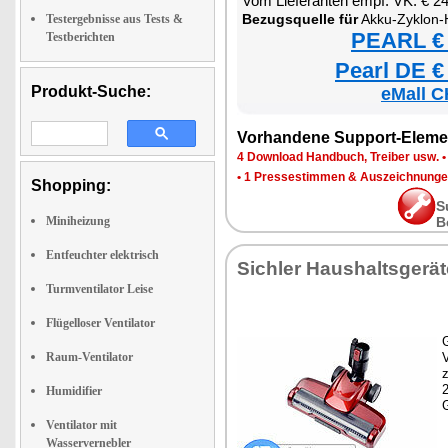
Vom Lieferanten empf. VK: € 2
Bezugsquelle für
Akku-Zyklon-Hand- & Boden
Testergebnisse aus Tests &
PEARL € 
Testberichten
Pearl DE €
Produkt-Suche:
eMall C
Vorhandene Support-Eleme
4 Download Handbuch, Treiber usw.
•
1 Pressestimmen & Auszeichnung
Shopping:
S
Miniheizung
B
Entfeuchter elektrisch
Sichler Haushaltsgerät
Turmventilator Leise
Flügelloser Ventilator
G
Raum-Ventilator
z
Humidifier
Ventilator mit
Wasservernebler