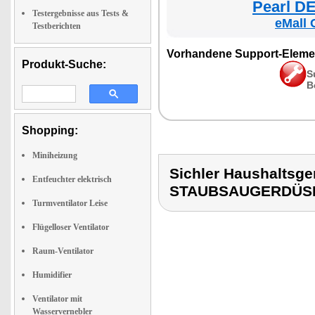
Pearl DE
Testergebnisse aus Tests &
eMall 
Testberichten
Vorhandene Support-Eleme
Produkt-Suche:
S
B
Shopping:
Miniheizung
Sichler Haushaltsg
Entfeuchter elektrisch
STAUBSAUGERDÜS
Turmventilator Leise
Flügelloser Ventilator
Raum-Ventilator
Humidifier
Ventilator mit
Wasservernebler