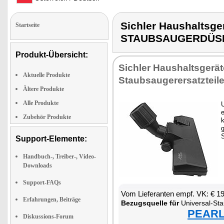
Sichler Haushaltsg
Startseite
STAUBSAUGERDÜS
Produkt-Übersicht:
Sichler Haushaltsgerät
Aktuelle Produkte
Staubsaugerersatzteil
Ältere Produkte
Alle Produkte
U
e
Zubehör Produkte
k
Support-Elemente:
Handbuch-, Treiber-, Video-
Downloads
Support-FAQs
Vom Lieferanten empf. VK: € 1
Erfahrungen, Beiträge
Bezugsquelle für
Universal-St
PEARL 
Diskussions-Forum