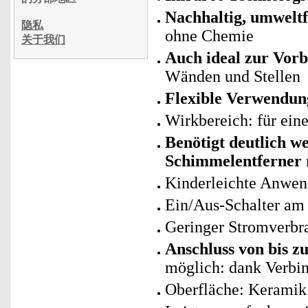
Nachhaltig, umweltf
隐私
ohne Chemie
关于我们
Auch ideal zur Vor
Wänden und Stellen
Flexible Verwendun
Wirkbereich: für ein
B
enötigt deutlich 
Schimmelentferner
Kinderleichte Anwend
Ein/Aus-Schalter am
Geringer Stromverbra
Anschluss von bis z
möglich: dank Verbi
Oberfläche: Keramik