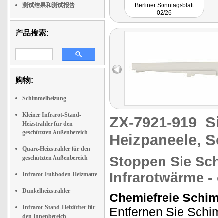
测试结果和测试报告
Berliner Sonntagsblatt
02/26
产品搜索:
购物:
Schimmelheizung
Kleiner Infrarot-Stand-
ZX-7921-919
S
Heizstrahler für den
geschützten Außenbereich
Heizpaneele, 
Quarz-Heizstrahler für den
Stoppen Sie Sc
geschützten Außenbereich
Infrarotwärme -
Infrarot-Fußboden-Heizmatte
Dunkelheizstrahler
Chemiefreie Schim
Infrarot-Stand-Heizlüfter für
Entfernen Sie Schi
den Innenbereich