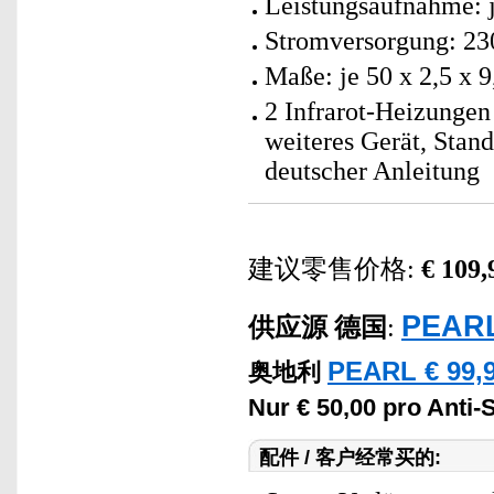
Leistungsaufnahme: 
Stromversorgung: 230
Maße: je 50 x 2,5 x 9
2 Infrarot-Heizungen
weiteres Gerät, Stan
deutscher Anleitung
建议零售价格:
€ 109,
PEARL
供应源
德国
:
PEARL € 99,9
奥地利
Nur € 50,00 pro Anti
配件 / 客户经常买的: