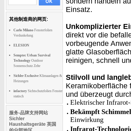
sondern handeln au
Einsatz.
其他制造商的网页:
Unkomplizierter E
Carlo Milano
Fensterfolien
direkt vor die befa
Verdunkelung
vorbeugende Anwend
ELESION
glatte Glasoberfläc
Semptec Urban Survival
reinigen, schnell u
Technology
Outdoor
Sonnenschutz Zelte
Stilvoll und langle
Sichler Exclusive
Klimaanlagen &
Heizungen
Keramikoberfläche f
infactory
Sichtschutzfolien Fenster
und überzeugt durc
statisch
Elektrischer Infraro
Bekämpft Schimmel 
服务-品牌支持网站
Einwirkung
Sichler
Haushaltsgeräte 英国
Infrarot-Technologi
的分部地区