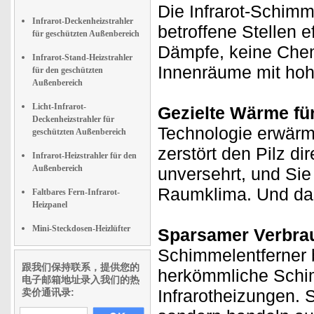
Die Infrarot-Schimm
Infrarot-Deckenheizstrahler
betroffene Stellen 
für geschützten Außenbereich
Dämpfe, keine Chem
Infrarot-Stand-Heizstrahler
Innenräume mit hohe
für den geschützten
Außenbereich
Licht-Infrarot-
Gezielte Wärme fü
Deckenheizstrahler für
Technologie erwärm
geschützten Außenbereich
zerstört den Pilz di
Infrarot-Heizstrahler für den
Außenbereich
unversehrt, und Sie
Raumklima. Und das
Faltbares Fern-Infrarot-
Heizpanel
Mini-Steckdosen-Heizlüfter
Sparsamer Verbrau
Schimmelentferner b
跟我们保持联系，提供您的
herkömmliche Schim
电子邮箱地址录入我们的热
Infrarotheizungen. 
卖价通讯录: