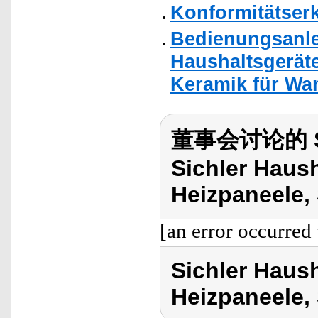
Konformitätser
Bedienungsanlei
Haushaltsgeräte
Keramik für Wan
董事会讨论的 Sic
Sichler Haus
Heizpaneele,
[an error occurred 
Sichler Haus
Heizpaneele,