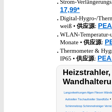
Strom-Verlängerungs
17,99*
Digital-Hygro-/The
PEA
weiß •
供应源
:
WLAN-Temperatur-und
PE
Monate •
供应源
:
Thermometer & Hygro
PEAR
IP65 •
供应源
:
Heizstrahler
Wandhalter
Langzeitwirkungen Algen Fliesen Wände
Aufstellen Tischaufsteller Standfüße
Schimmelstop Schimmelreiniger Vernic