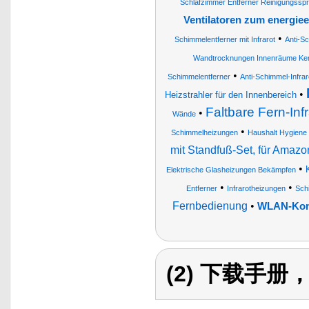
Schlafzimmer Entferner Reinigungssp
Ventilatoren zum energiee
•
Schimmelentferner mit Infrarot
Anti-S
Wandtrocknungen Innenräume Ker
•
Schimmelentferner
Anti-Schimmel-Infra
•
Heizstrahler für den Innenbereich
Faltbare Fern-Inf
•
Wände
•
Schimmelheizungen
Haushalt Hygiene
mit Standfuß-Set, für Amazo
•
Elektrische Glasheizungen Bekämpfen
•
•
Entferner
Infrarotheizungen
Sch
Fernbedienung
•
WLAN-Kon
(2) 下载手