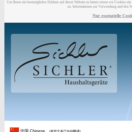
Um Ihnen ein bestmögliches Erlebnis auf dieser Website zu bieten setzen wir Cookies ei
zu. Informationen zur Verwendung und den W
Nur essenzielle Cook
中国 Chinese
(有些文本已自动翻译)