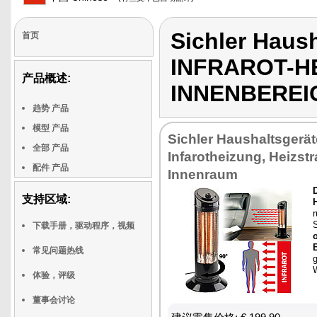
Sichler Haus
首页
INFRAROT-H
产品概述:
INNENBEREI
趋势 产品
模型 产品
Sichler Haushaltsgerät
全部 产品
Infarotheizung, Heizstr
配件 产品
Innenraum
支持区域:
H
r
S
下载手册，驱动程序，视频
常见问题热线
体验，评级
董事会讨论