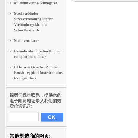
Multifunktions-Klimagerät
Steckverbinder
Steckverbindung Station
Verbindungsklemme
Schnellverbinder
Standventilator
Raumheizlüfter schnell indoor
compact kompakter
Elektro elektrischer Zubehör
Brush Teppichbürste beutellos
Reiniger Düse
跟我们保持联系，提供您的
电子邮箱地址录入我们的热
卖价通讯录:
其他制造商的网页: