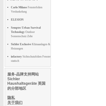
Carlo Milano
Fensterfolien
Verdunkelung
ELESION
Semptec Urban Survival
Technology
Outdoor
Sonnenschutz Zelte
Sichler Exclusive
Klimaanlagen &
Heizungen
infactory
Sichtschutzfolien Fenster
statisch
服务-品牌支持网站
Sichler
Haushaltsgeräte 英国
的分部地区
隐私
关于我们