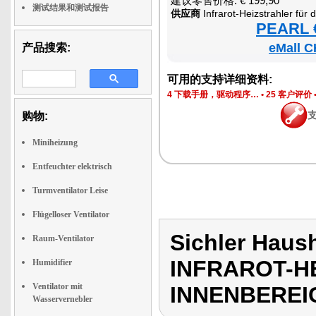
建议零售价格: € 199,90
测试结果和测试报告
供应商
Infrarot-Heizstrahler für
PEARL €
eMall C
产品搜索:
可用的支持详细资料:
4 下载手册，驱动程序…
•
25 客户评价
购物:
Miniheizung
Entfeuchter elektrisch
Turmventilator Leise
Flügelloser Ventilator
Sichler Haus
Raum-Ventilator
INFRAROT-H
Humidifier
Ventilator mit
INNENBEREI
Wasservernebler