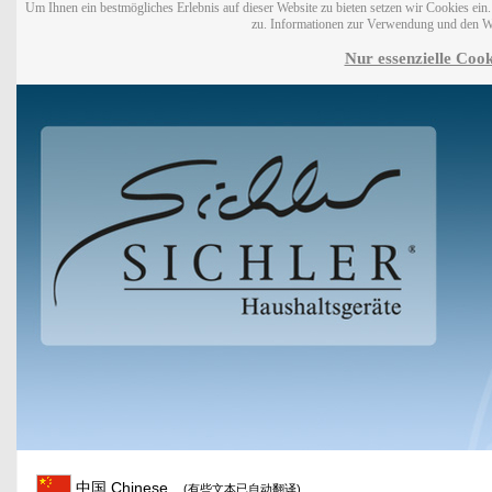
Um Ihnen ein bestmögliches Erlebnis auf dieser Website zu bieten setzen wir Cookies ei
zu. Informationen zur Verwendung und den W
Nur essenzielle Cook
中国 Chinese
(有些文本已自动翻译)