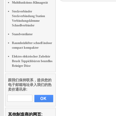
Multifunktions-Klimagerät
Steckverbinder
Steckverbindung Station
Verbindungsklemme
Schnellverbinder
Standventilator
Raumheizlüfter schnell indoor
compact kompakter
Elektro elektrischer Zubehör
Brush Teppichbürste beutellos
Reiniger Düse
跟我们保持联系，提供您的
电子邮箱地址录入我们的热
卖价通讯录:
其他制造商的网页: