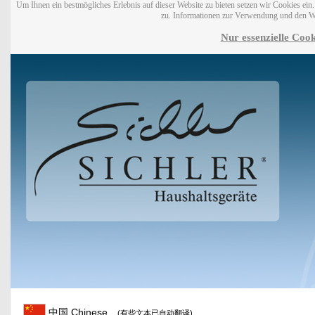
Um Ihnen ein bestmögliches Erlebnis auf dieser Website zu bieten setzen wir Cookies ei
zu. Informationen zur Verwendung und den W
Nur essenzielle Cook
中国 Chinese
(有些文本已自动翻译)