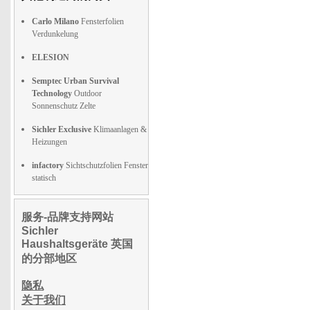
Carlo Milano
Fensterfolien
Verdunkelung
ELESION
Semptec Urban Survival
Technology
Outdoor
Sonnenschutz Zelte
Sichler Exclusive
Klimaanlagen &
Heizungen
infactory
Sichtschutzfolien Fenster
statisch
服务-品牌支持网站
Sichler
Haushaltsgeräte 英国
的分部地区
隐私
关于我们