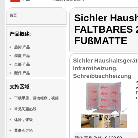
Sichler Haus
首页
FALTBARES 2
产品概述:
FUßMATTE
趋势 产品
模型 产品
Sichler Haushaltsgerät
全部 产品
Infrarotheizung,
配件 产品
Schreibtischheizung
S
支持区域:
u
下载手册，驱动程序，视频
常见问题热线
体验，评级
董事会讨论