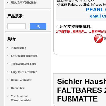
建议零售价格: € 129,90
测试结果和测试报告
供应商
Faltbares 2in1-Infrarot-Heiz
PEARL €
eMall C
产品搜索:
可用的支持详细资料:
2 下载手册，驱动程序…
•
1 新闻评论
购物:
Miniheizung
Entfeuchter elektrisch
Turmventilator Leise
Flügelloser Ventilator
Sichler Haus
Raum-Ventilator
FALTBARES 2
Humidifier
Ventilator mit
FUßMATTE
Wasservernebler