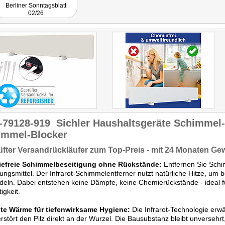
Berliner Sonntagsblatt
02/26
-79128-919
Sichler Haushaltsgeräte Schimmel-
immel-Blocker
fter Versandrückläufer zum Top-Preis - mit 24 Monaten Ge
efreie Schimmelbeseitigung ohne Rückstände:
Entfernen Sie Schi
ungsmittel. Der Infrarot-Schimmelentferner nutzt natürliche Hitze, um be
eln. Dabei entstehen keine Dämpfe, keine Chemierückstände - ideal 
igkeit.
lte Wärme für tiefenwirksame Hygiene:
Die Infrarot-Technologie er
rstört den Pilz direkt an der Wurzel. Die Bausubstanz bleibt unversehrt