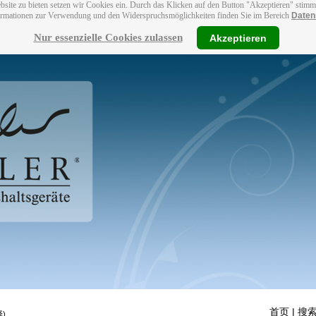
bsite zu bieten setzen wir Cookies ein. Durch das Klicken auf den Button "Akzeptieren" stim
ormationen zur Verwendung und den Widerspruchsmöglichkeiten finden Sie im Bereich
Daten
Nur essenzielle Cookies zulassen
Akzeptieren
首页
| 搜索
)