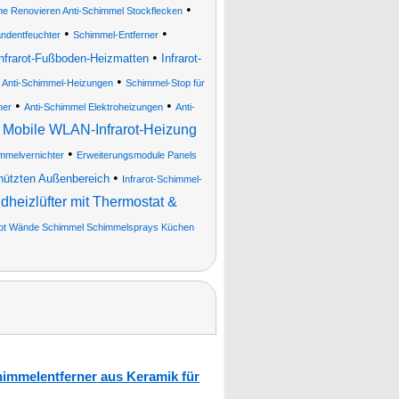
•
e Renovieren Anti-Schimmel Stockflecken
•
•
andentfeuchter
Schimmel-Entferner
•
nfrarot-Fußboden-Heizmatten
Infrarot-
•
•
Anti-Schimmel-Heizungen
Schimmel-Stop für
•
•
ner
Anti-Schimmel Elektroheizungen
Anti-
•
Mobile WLAN-Infrarot-Heizung
•
immelvernichter
Erweiterungsmodule Panels
•
chützten Außenbereich
Infrarot-Schimmel-
heizlüfter mit Thermostat &
rot Wände Schimmel Schimmelsprays Küchen
himmelentferner aus Keramik für