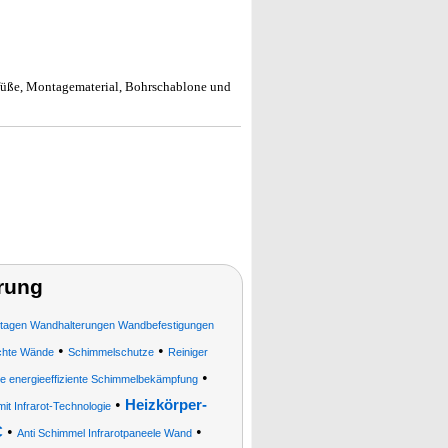
dfüße, Montagematerial, Bohrschablone und
rung
agen Wandhalterungen Wandbefestigungen
•
•
uchte Wände
Schimmelschutze
Reiniger
•
 energieeffiziente Schimmelbekämpfung
•
Heizkörper-
it Infrarot-Technologie
•
•
C
Anti Schimmel Infrarotpaneele Wand