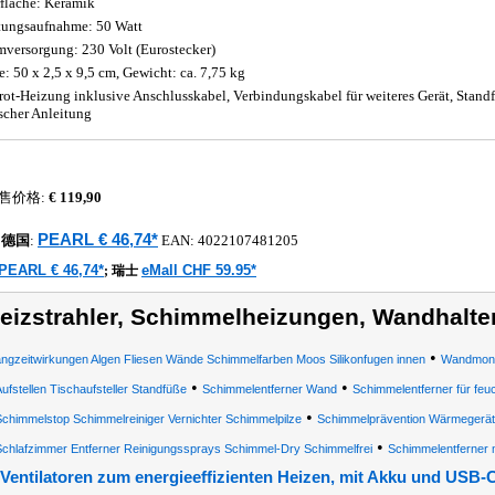
fläche: Keramik
tungsaufnahme: 50 Watt
mversorgung: 230 Volt (Eurostecker)
: 50 x 2,5 x 9,5 cm, Gewicht: ca. 7,75 kg
arot-Heizung inklusive Anschlusskabel, Verbindungskabel für weiteres Gerät, Stan
scher Anleitung
售价格:
€ 119,90
PEARL € 46,74*
德国
:
EAN:
4022107481205
PEARL € 46,74*
eMall CHF 59.95*
;
瑞士
eizstrahler, Schimmelheizungen, Wandhalte
•
ngzeitwirkungen Algen Fliesen Wände Schimmelfarben Moos Silikonfugen innen
Wandmont
•
•
ufstellen Tischaufsteller Standfüße
Schimmelentferner Wand
Schimmelentferner für fe
•
chimmelstop Schimmelreiniger Vernichter Schimmelpilze
Schimmelprävention Wärmegeräte
•
Schlafzimmer Entferner Reinigungssprays Schimmel-Dry Schimmelfrei
Schimmelentferner m
Ventilatoren zum energieeffizienten Heizen, mit Akku und USB-