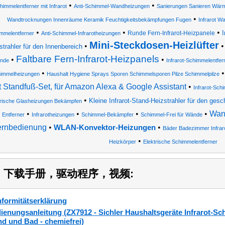
•
•
himmelentferner mit Infrarot
Anti-Schimmel-Wandheizungen
Sanierungen Sanieren Wärm
•
Wandtrocknungen Innenräume Keramik Feuchtigkeitsbekämpfungen Fugen
Infrarot W
•
•
•
I
Runde Fern-Infrarot-Heizpanele
mmelentferner
Anti-Schimmel-Infrarotheizungen
Mini-Steckdosen-Heizlüfter
•
strahler für den Innenbereich
Faltbare Fern-Infrarot-Heizpanels
•
•
nde
Infrarot-Schimmelentfer
•
immelheizungen
Haushalt Hygiene Sprays Sporen Schimmelsporen Pilze Schimmelpilze
t Standfuß-Set, für Amazon Alexa & Google Assistant
•
Infrarot-Sch
•
Kleine Infrarot-Stand-Heizstrahler für den ges
trische Glasheizungen Bekämpfen
•
•
•
•
Wand
Entferner
Infrarotheizungen
Schimmel-Bekämpfer
Schimmel-Frei für Wände
ernbedienung
•
•
WLAN-Konvektor-Heizungen
Bäder Badezimmer Infra
•
Heizkörper
Elektrische Schimmelentferner
2) 下载手册，驱动程序，视频:
formitätserklärung
ienungsanleitung (ZX7912 - Sichler Haushaltsgeräte Infrarot-Sc
d und Bad - chemiefrei)