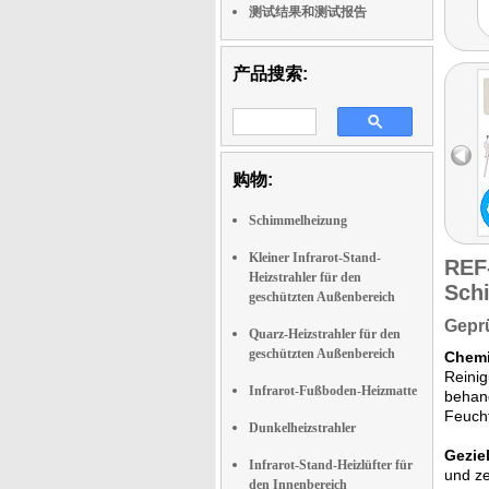
测试结果和测试报告
产品搜索:
购物:
Schimmelheizung
Kleiner Infrarot-Stand-
REF
Heizstrahler für den
Sch
geschützten Außenbereich
Geprü
Quarz-Heizstrahler für den
geschützten Außenbereich
Chemi
Reinig
Infrarot-Fußboden-Heizmatte
behand
Feucht
Dunkelheizstrahler
Gezie
Infrarot-Stand-Heizlüfter für
und ze
den Innenbereich