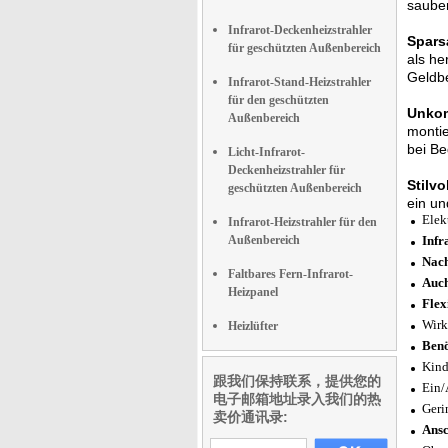
sauber
Infrarot-Deckenheizstrahler
Spars
für geschützten Außenbereich
als he
Geldbe
Infrarot-Stand-Heizstrahler
für den geschützten
Unkom
Außenbereich
montie
bei Be
Licht-Infrarot-
Deckenheizstrahler für
Stilvo
geschützten Außenbereich
ein un
Elek
Infrarot-Heizstrahler für den
Außenbereich
Infr
Nach
Faltbares Fern-Infrarot-
Auch
Heizpanel
Flex
Wirk
Heizlüfter
B
en
Kind
跟我们保持联系，提供您的
Ein/
电子邮箱地址录入我们的热
Geri
卖价通讯录:
Ansc