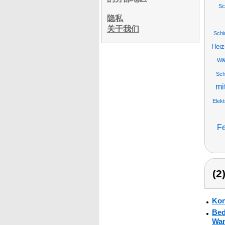
Sc
隐私
关于我们
Schi
Heiz
Wä
Sch
mi
Elek
F
(
Kon
Bed
Wan