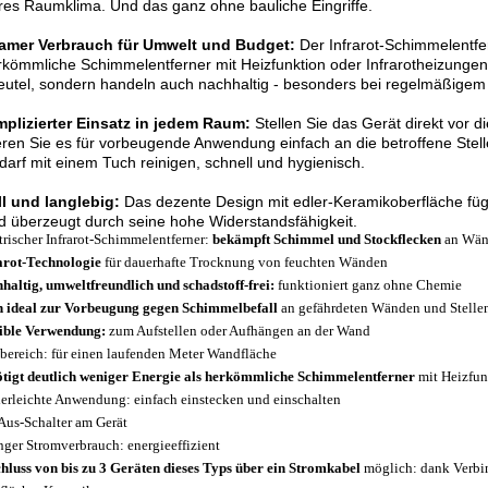
es Raumklima. Und das ganz ohne bauliche Eingriffe.
amer Verbrauch für Umwelt und Budget:
Der Infrarot-Schimmelentfer
rkömmliche Schimmelentferner mit Heizfunktion oder Infrarotheizungen
utel, sondern handeln auch nachhaltig - besonders bei regelmäßigem 
plizierter Einsatz in jedem Raum:
Stellen Sie das Gerät direkt vor 
ren Sie es für vorbeugende Anwendung einfach an die betroffene Stelle.
darf mit einem Tuch reinigen, schnell und hygienisch.
ll und langlebig:
Das dezente Design mit edler-Keramikoberfläche fügt
d überzeugt durch seine hohe Widerstandsfähigkeit.
trischer Infrarot-Schimmelentferner:
bekämpft Schimmel und Stockflecken
an Wän
arot-Technologie
für dauerhafte Trocknung von feuchten Wänden
haltig, umweltfreundlich und schadstoff-frei:
funktioniert ganz ohne Chemie
 ideal zur Vorbeugung gegen Schimmelbefall
an gefährdeten Wänden und Stelle
ible Verwendung:
zum Aufstellen oder Aufhängen an der Wand
bereich: für einen laufenden Meter Wandfläche
ötigt deutlich weniger Energie als herkömmliche Schimmelentferner
mit Heizfun
erleichte Anwendung: einfach einstecken und einschalten
Aus-Schalter am Gerät
nger Stromverbrauch: energieeffizient
hluss von bis zu 3 Geräten dieses Typs über ein Stromkabel
möglich: dank Verbi