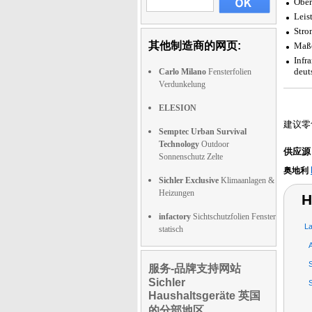
Ober
Leis
Stro
其他制造商的网页:
Maße
Infr
deut
Carlo Milano
Fensterfolien
Verdunkelung
ELESION
建议零
Semptec Urban Survival
Technology
Outdoor
供应源
Sonnenschutz Zelte
奥地利
Sichler Exclusive
Klimaanlagen &
Heizungen
H
infactory
Sichtschutzfolien Fenster
La
statisch
A
S
服务-品牌支持网站
Sichler
Haushaltsgeräte 英国
的分部地区