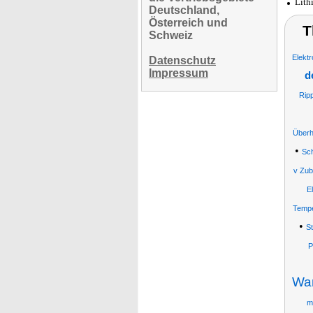
Lith
Deutschland,
Österreich und
T
Schweiz
Elekt
Datenschutz
Impressum
d
Rip
Überh
•
Sch
v Zub
E
Tempe
•
S
P
Wan
m