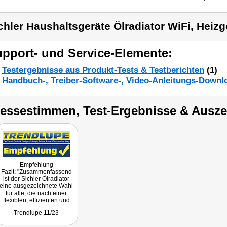
chler Haushaltsgeräte Ölradiator WiFi, Heizg
pport- und Service-Elemente:
Testergebnisse aus Produkt-Tests & Testberichten
(1)
Handbuch-, Treiber-Software-, Video-Anleitungs-Downl
ressestimmen, Test-Ergebnisse & Ausz
Empfehlung
Fazit: "Zusammenfassend
ist der Sichler Ölradiator
eine ausgezeichnete Wahl
für alle, die nach einer
flexiblen, effizienten und
smarten Heizlösung
Trendlupe 11/23
suchen. Er vereint
Bequemlichkeit, Effizienz