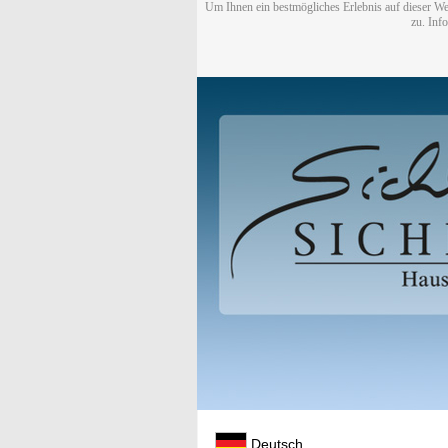
Um Ihnen ein bestmögliches Erlebnis auf dieser We
zu. Inf
Deutsch