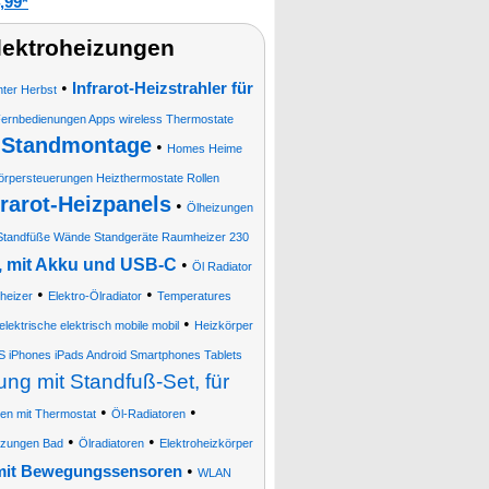
,99*
lektroheizungen
•
Infrarot-Heizstrahler für
ter Herbst
Fernbedienungen Apps wireless Thermostate
 Standmontage
•
Homes Heime
rpersteuerungen Heizthermostate Rollen
frarot-Heizpanels
•
Ölheizungen
Standfüße Wände Standgeräte Raumheizer 230
n, mit Akku und USB-C
•
Öl Radiator
•
•
heizer
Elektro-Ölradiator
Temperatures
•
lektrische elektrisch mobile mobil
Heizkörper
S iPhones iPads Android Smartphones Tablets
ng mit Standfuß-Set, für
•
•
gen mit Thermostat
Öl-Radiatoren
•
•
izungen Bad
Ölradiatoren
Elektroheizkörper
•
 mit Bewegungssensoren
WLAN