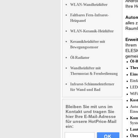
Androi
WLAN-Wandheizlüfter
Ihre H
Faltbares Fern-Infrarot-
Autom
Heizpanel
alles 
Raumli
WLAN-Keramik-Heizlüfter
Erwei
Keramikheizlüfter mit
Ihrem 
Bewegungssensor
ELESIO
gemei
Öl-Radiator
Öl-R
Ther
Wandheizlüfter mit
Thermostat & Fernbedienung
Eins
Einf
Infrarot-Schimmelentferner
LED-
für Wand und Bad
WiFi
Kost
Bleiben Sie mit uns im
Auto
Kontakt und tragen Sie
Eins
hier Ihre E-Mail-Adresse
Komp
für unsere HotPrice-Mail
Syst
ein:
Laut
Über