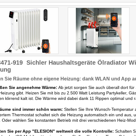
und modernste Technologie
in einem kompakten und
stilvollen Design, was ihn
zu einem Must-have für
jeden Haushalt macht, der
Wert auf Komfort und Smart-
Home-Integration legt."
8471-919
Sichler Haushaltsgeräte Ölradiator Wi
zung
en Sie Räume ohne eigene Heizung: dank WLAN und App au
ßen Sie angenehme Wärme:
Ab jetzt sorgen Sie auch überall dort 
Heizung gibt. Heizen Sie mit bis zu 2.500 Watt Leistung Partykeller, 
n klirrend kalt ist. Die Wärme wird dabei dank 11 Rippen optimal und ra
Räume sind immer schön warm:
Stellen Sie Ihre Wunsch-Temperatur 
iertem Thermostat schaltet sich die Heizung automatisch ein und aus,
. Oder wählen Sie konstanten Betrieb mit drei verschiedenen Heiz-Modi
ten Sie per App "ELESION" weltweit die volle Kontrolle:
Schalten Si