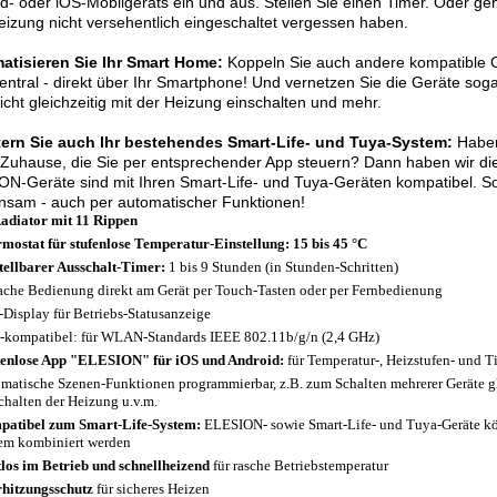
d- oder iOS-Mobilgeräts ein und aus. Stellen Sie einen Timer. Oder ge
eizung nicht versehentlich eingeschaltet vergessen haben.
atisieren Sie Ihr Smart Home:
Koppeln Sie auch andere kompatible G
zentral - direkt über Ihr Smartphone! Und vernetzen Sie die Geräte sog
cht gleichzeitig mit der Heizung einschalten und mehr.
tern Sie auch Ihr bestehendes Smart-Life- und Tuya-System:
Haben
Zuhause, die Sie per entsprechender App steuern? Dann haben wir die 
N-Geräte sind mit Ihren Smart-Life- und Tuya-Geräten kompatibel. So
nsam - auch per automatischer Funktionen!
adiator mit 11 Rippen
mostat für stufenlose Temperatur-Einstellung: 15 bis 45 °C
tellbarer Ausschalt-Timer:
1 bis 9 Stunden (in Stunden-Schritten)
ache Bedienung direkt am Gerät per Touch-Tasten oder per Fernbedienung
Display für Betriebs-Statusanzeige
-kompatibel: für WLAN-Standards IEEE 802.11b/g/n (2,4 GHz)
enlose App "ELESION" für iOS und Android:
für Temperatur-, Heizstufen- und T
matische Szenen-Funktionen programmierbar, z.B. zum Schalten mehrerer Geräte gl
chalten der Heizung u.v.m.
atibel zum Smart-Life-System:
ELESION- sowie Smart-Life- und Tuya-Geräte k
em kombiniert werden
los im Betrieb und schnellheizend
für rasche Betriebstemperatur
hitzungsschutz
für sicheres Heizen