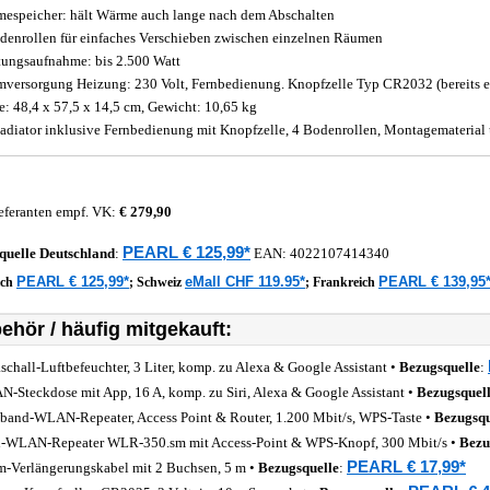
espeicher: hält Wärme auch lange nach dem Abschalten
denrollen für einfaches Verschieben zwischen einzelnen Räumen
tungsaufnahme: bis 2.500 Watt
mversorgung Heizung: 230 Volt, Fernbedienung. Knopfzelle Typ CR2032 (bereits e
: 48,4 x 57,5 x 14,5 cm, Gewicht: 10,65 kg
adiator inklusive Fernbedienung mit Knopfzelle, 4 Bodenrollen, Montagematerial
eferanten empf. VK:
€ 279,90
PEARL € 125,99*
quelle
Deutschland
:
EAN:
4022107414340
PEARL € 125,99*
eMall CHF 119.95*
PEARL € 139,95
ich
;
Schweiz
;
Frankreich
ehör / häufig mitgekauft:
aschall-Luftbefeuchter, 3 Liter, komp. zu Alexa & Google Assistant •
Bezugsquelle
:
-Steckdose mit App, 16 A, komp. zu Siri, Alexa & Google Assistant •
Bezugsquel
band-WLAN-Repeater, Access Point & Router, 1.200 Mbit/s, WPS-Taste •
Bezugsqu
-WLAN-Repeater WLR-350.sm mit Access-Point & WPS-Knopf, 300 Mbit/s •
Bezu
PEARL € 17,99*
m-Verlängerungskabel mit 2 Buchsen, 5 m •
Bezugsquelle
: