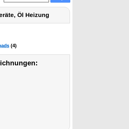
eräte, Öl Heizung
oads
(4)
eichnungen: