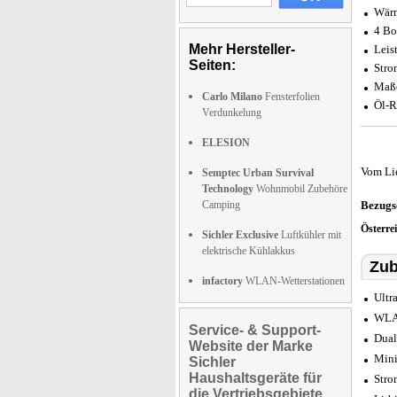
Wärm
4 Bo
Mehr Hersteller-
Leis
Seiten:
Stro
Maße
Carlo Milano
Fensterfolien
Öl-R
Verdunkelung
ELESION
Vom Li
Semptec Urban Survival
Technology
Wohnmobil Zubehöre
Camping
Bezugs
Österre
Sichler Exclusive
Luftkühler mit
elektrische Kühlakkus
Zub
infactory
WLAN-Wetterstationen
Ultr
WLAN
Service- & Support-
Dual
Website der Marke
Mini
Sichler
Haushaltsgeräte für
Stro
die Vertriebsgebiete