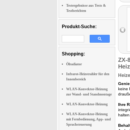
Testergebnisse aus Tests &
Testberichten
Produkt-Suche:
Shopping:
ZX-
Ölradiator
Hei
Infrarot-Heizstrahler für den
Heiz
Innenbereich
Genie
keine 
WLAN-Konvektor-Heizung
drauße
zur Wand- und Standmontage
WLAN-Konvektor-Heizung
Ihre 
integr
WLAN-Konvektor-Heizung
halten
mit Fernbedienung, App- und
Sprachsteuerung
Behal