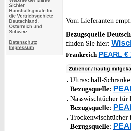
Website der Marke
Sichler
Haushaltsgeräte für
die Vertriebsgebiete
Vom Lieferanten emp
Deutschland,
Österreich und
Schweiz
Bezugsquelle
Deutsch
Wisc
finden Sie hier:
Datenschutz
Impressum
PEARL € 
Frankreich
Zubehör / häufig mitgeka
Ultraschall-Schrank
PEAR
Bezugsquelle
:
Nasswischtücher für
PEAR
Bezugsquelle
:
Trockenwischtücher 
PEAR
Bezugsquelle
: