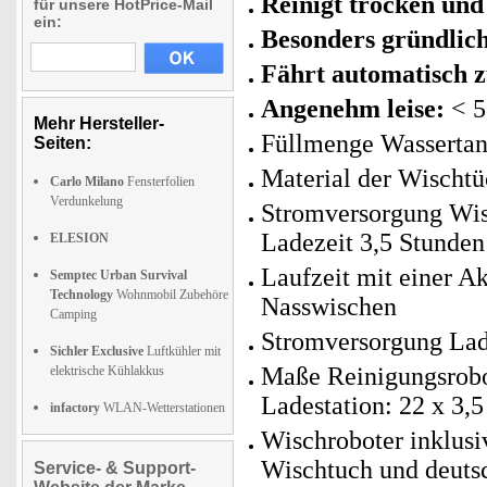
Reinigt trocken und
für unsere HotPrice-Mail
ein:
Besonders gründlic
Fährt automatisch z
Angenehm leise:
< 5
Mehr Hersteller-
Füllmenge Wassertan
Seiten:
Material der Wischtü
Carlo Milano
Fensterfolien
Verdunkelung
Stromversorgung Wis
Ladezeit 3,5 Stunden
ELESION
Laufzeit mit einer A
Semptec Urban Survival
Technology
Wohnmobil Zubehöre
Nasswischen
Camping
Stromversorgung Lade
Sichler Exclusive
Luftkühler mit
Maße Reinigungsrobot
elektrische Kühlakkus
Ladestation: 22 x 3,
infactory
WLAN-Wetterstationen
Wischroboter inklusi
Wischtuch und deuts
Service- & Support-