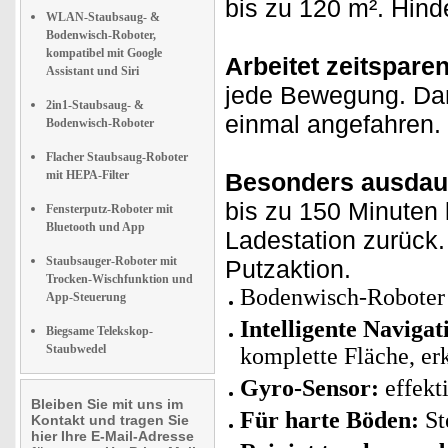
bis zu 120 m². Hind
WLAN-Staubsaug- &
Bodenwisch-Roboter,
kompatibel mit Google
Arbeitet zeitsparen
Assistant und Siri
jede Bewegung. Dan
2in1-Staubsaug- &
einmal angefahren.
Bodenwisch-Roboter
Flacher Staubsaug-Roboter
mit HEPA-Filter
Besonders ausdau
bis zu 150 Minuten 
Fensterputz-Roboter mit
Bluetooth und App
Ladestation zurück. 
Staubsauger-Roboter mit
Putzaktion.
Trocken-Wischfunktion und
Bodenwisch-Roboter 
App-Steuerung
Intelligente Navigat
Biegsame Telekskop-
Staubwedel
komplette Fläche, er
Gyro-Sensor:
effekt
Bleiben Sie mit uns im
Für harte Böden:
St
Kontakt und tragen Sie
hier Ihre E-Mail-Adresse