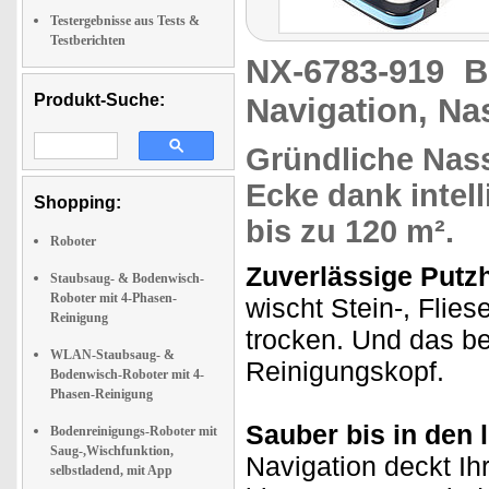
Testergebnisse aus Tests &
Testberichten
NX-6783-919
B
Produkt-Suche:
Navigation, N
Gründliche
Nass
Ecke dank
intel
Shopping:
bis zu 120 m²
.
Roboter
Zuverlässige Putzh
Staubsaug- & Bodenwisch-
Roboter mit 4-Phasen-
wischt Stein-, Flie
Reinigung
trocken. Und das b
WLAN-Staubsaug- &
Reinigungskopf.
Bodenwisch-Roboter mit 4-
Phasen-Reinigung
Sauber bis in den 
Bodenreinigungs-Roboter mit
Saug-,Wischfunktion,
Navigation deckt Ih
selbstladend, mit App