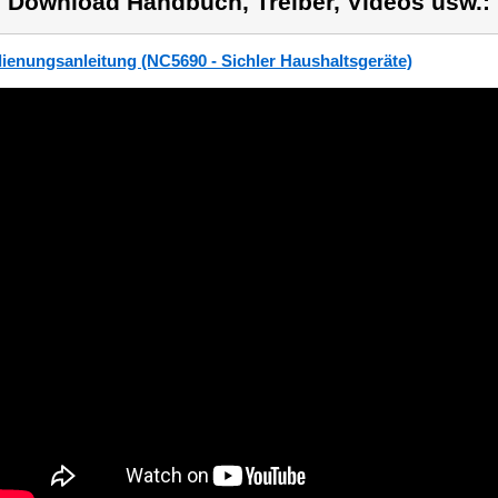
) Download Handbuch, Treiber, Videos usw.:
ienungsanleitung (NC5690 - Sichler Haushaltsgeräte)