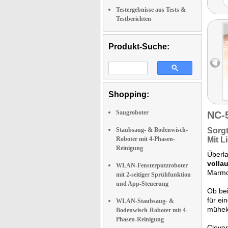
Testergebnisse aus Tests &
Testberichten
Produkt-Suche:
Shopping:
Saugroboter
NC-
Staubsaug- & Bodenwisch-
Sorg
Roboter mit 4-Phasen-
Mit L
Reinigung
Überla
volla
WLAN-Fensterputzroboter
Marmo
mit 2-seitiger Sprühfunktion
und App-Steuerung
Ob be
für ei
WLAN-Staubsaug- &
mühelo
Bodenwisch-Roboter mit 4-
Phasen-Reinigung
Clever