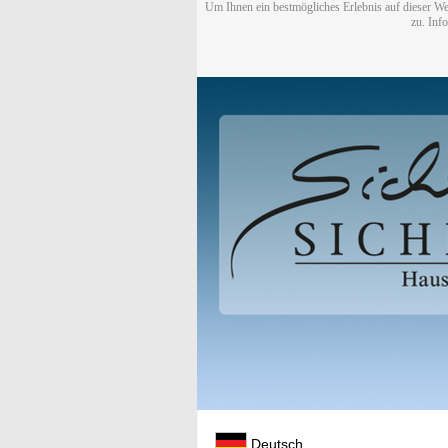
Um Ihnen ein bestmögliches Erlebnis auf dieser We
zu. Inf
Deutsch