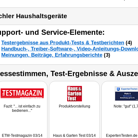
chler Haushaltsgeräte
pport- und Service-Elemente:
Testergebnisse aus Produkt-Tests & Testberichten
(4)
Handbuch-, Treiber-Software-, Video-Anleitungs-Downl
Meinungen, Beiträge, Erfahrungsberichte
(3)
ressestimmen, Test-Ergebnisse & Ausz
Fazit: "... ist einfach zu
Produktvorstellung
Note: "gut" (1,
bedienen..."
ETM-Testmagazin 03/14
Haus & Garten Test 03/14
ExpertenTesten.de