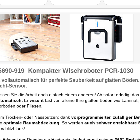
5690-919
Kompakter Wischroboter PCR-1030
t
vollautomatisch
für
perfekte Sauberkeit
auf glatten Böden
icht-Sensor.
ssen Sie die Arbeit doch einfach einem anderen! Ab sofort erledigt das 
utomatisch.
Er
wischt
fast von alleine Ihre glatten Böden wie Laminat,
rböden oder Fliesen.
im Trocken- oder Nassputzen: dank
vorprogrammierter, zufälliger 
ne
optimale Raumabdeckung.
So werden
auch schwer erreichbare S
s blitzblank!
: Erkennt der Roboter ein Hindernis, ändert er mit seinem
360°-Rad
ei