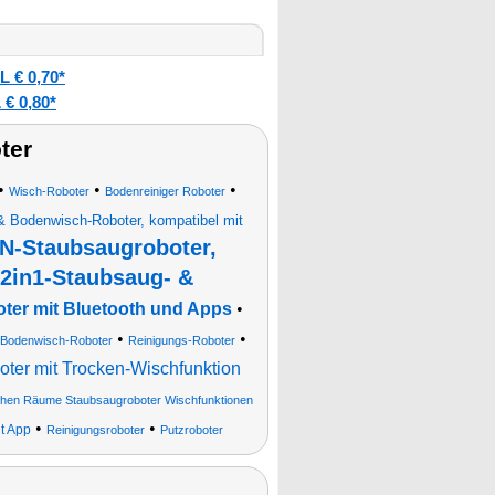
 € 0,70*
€ 0,80*
ter
•
•
•
Wisch-Roboter
Bodenreiniger Roboter
 Bodenwisch-Roboter, kompatibel mit
-Staubsaugroboter,
2in1-Staubsaug- &
ter mit Bluetooth und Apps
•
•
•
Bodenwisch-Roboter
Reinigungs-Roboter
ter mit Trocken-Wischfunktion
chen Räume Staubsaugroboter Wischfunktionen
•
•
t App
Reinigungsroboter
Putzroboter