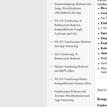
rundu
Bodenreinigungs-Roboter mit
Bis 
Saug-,Wischfunktion,
selbstladend, mit App
Geei
Für 
WLAN-Staubsaug- &
Einf
Bodenwisch-Roboter,
2 Tr
kompatibel mit Google
Inno
Assistant und Siri
Inte
WLAN-Staubsauger-Roboter
Prak
mit App-Steuerung
Kabe
Auto
2in1-Staubsaug- &
Maße
Bodenwisch-Roboter
Gewi
Flacher Staubsaug-Roboter
Wisc
mit HEPA-Filter
Anle
WLAN-Staubsaugroboter,
kompatibel mit Amazon Alexa
Vom Li
Staubsauger-Roboter mit
Trocken-Wischfunktion und
Bezugs
App-Steuerung
Frankr