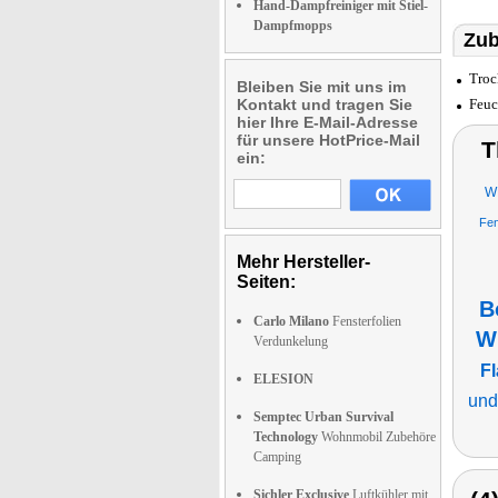
Hand-Dampfreiniger mit Stiel-
Dampfmopps
Zub
Troc
Bleiben Sie mit uns im
Kontakt und tragen Sie
Feuc
hier Ihre E-Mail-Adresse
für unsere HotPrice-Mail
T
ein:
WL
Fen
Mehr Hersteller-
Seiten:
B
Carlo Milano
Fensterfolien
W
Verdunkelung
F
ELESION
und
Semptec Urban Survival
Technology
Wohnmobil Zubehöre
Camping
Sichler Exclusive
Luftkühler mit