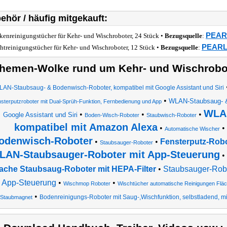
ehör / häufig mitgekauft:
PEARL
kenreinigungstücher für Kehr- und Wischroboter, 24 Stück •
Bezugsquelle
:
PEARL 
htreinigungstücher für Kehr- und Wischroboter, 12 Stück •
Bezugsquelle
:
hemen-Wolke rund um Kehr- und Wischrobo
AN-Staubsaug- & Bodenwisch-Roboter, kompatibel mit Google Assistant und Siri
•
WLAN-Staubsaug- &
sterputzroboter mit Dual-Sprüh-Funktion, Fernbedienung und App
WLAN
•
•
•
Google Assistant und Siri
Boden-Wisch-Roboter
Staubwisch-Roboter
kompatibel mit Amazon Alexa
•
•
Automatische Wischer
odenwisch-Roboter
•
•
Fensterputz-Robo
Staubsauger-Roboter
LAN-Staubsauger-Roboter mit App-Steuerung
•
lache Staubsaug-Roboter mit HEPA-Filter
•
Staubsauger-Robo
 App-Steuerung
•
•
Wischmop Roboter
Wischtücher automatische Reinigungen Flä
•
Bodenreinigungs-Roboter mit Saug-,Wischfunktion, selbstladend, mi
Staubmagnet