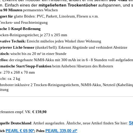
m. Einfach eines der
mitgelieferten Trockentücher
aufspannen, und s
zu 90 Minuten
permanentes Wischen
gnet für
glatte Böden: PVC, Parkett, Linoleum, Fliesen u.v.m.
Trocken- und Feuchtreinigung
ache 1-Knopf-Bedienung
ocken-Reinigungstücher, je 273 x 205 mm
vative Technik:
Erreicht mühelos jeden Winkel ihrer Wohnung
grierter Licht-Sensor
(dunkel/hell): Erkennt Abgründe und verhindert Abstürze
tisch:
wischt bis zu 20 m² in einer Stunde
llos:
der eingebaute NiMH-Akku mit 300 mAh ist in 6 - 8 Stunden voll aufgelade
matische Start/Stopp-Funktion
beim Anheben/Absetzen des Roboters
: 270 x 268 x 70 mm
cht: ca. 2 kg
hroboter inklusive 2 Trocken-Reinigungstüchern, NiMH-Akku, Netzteil (Kabelläng
itung
eferanten empf. VK:
€ 159,90
S
quelle
Deutschland
: Artikel ausgelaufen. Ähnliche, neue Artikel finden Sie hier:
PEARL € 69,90*
PEARL 339,00 zł*
eich
;
Polen