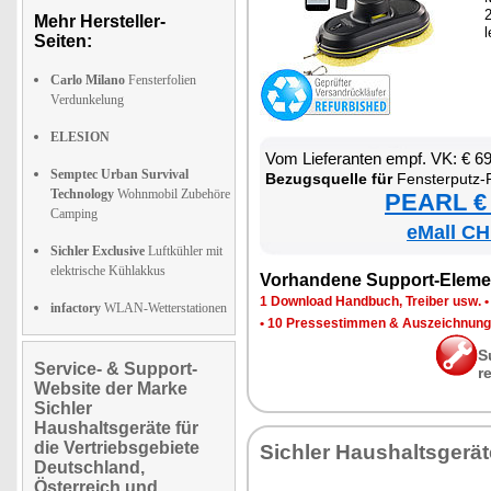
2
Mehr Hersteller-
l
Seiten:
Carlo Milano
Fensterfolien
Verdunkelung
ELESION
Vom Lie­fe­ran­ten empf. VK: € 6
Semptec Urban Survival
Be­zugs­quel­le für
Fens­ter­putz-Ro­bo­t
Technology
Wohnmobil Zubehöre
PEARL € 
Camping
eMall CH
Sichler Exclusive
Luftkühler mit
elektrische Kühlakkus
Vor­han­de­ne Sup­port-Ele­me
1 Down­load Hand­buch, Trei­ber usw.
infactory
WLAN-Wetterstationen
•
10 Pres­se­stim­men & Aus­zeich­nun­
S
Service- & Support-
r
Website der Marke
Sichler
Haushaltsgeräte für
die Vertriebsgebiete
Sich­ler Haus­halts­ge­rä­
Deutschland,
Österreich und