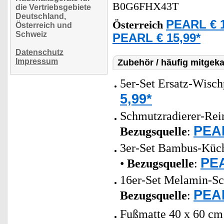
B0G6FHX43T
die Vertriebsgebiete
Deutschland,
PEARL € 1
Österreich
Österreich und
Schweiz
PEARL € 15,99*
Datenschutz
Impressum
Zubehör / häufig mitgeka
5er-Set Ersatz-Wisc
5,99*
Schmutzradierer-Rei
PEAR
Bezugsquelle
:
3er-Set Bambus-Küche
PEA
•
Bezugsquelle
:
16er-Set Melamin-Sch
PEAR
Bezugsquelle
:
Fußmatte 40 x 60 cm