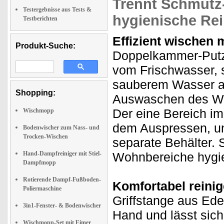
Trennt Schmutz-
Testergebnisse aus Tests &
hygienische Re
Testberichten
Effizient wischen 
Produkt-Suche:
Doppelkammer-Putz
vom Frischwasser, 
sauberem Wasser arb
Shopping:
Auswaschen des Wis
Der eine Bereich i
Wischmopp
dem Auspressen, u
Bodenwischer zum Nass- und
Trocken-Wischen
separate Behälter. 
Hand-Dampfreiniger mit Stiel-
Wohnbereiche hygien
Dampfmopp
Rotierende Dampf-Fußboden-
Komfortabel reinig
Poliermaschine
Griffstange aus Ede
3in1-Fenster- & Bodenwischer
Hand und lässt sich
Wischmopp-Set mit Eimer