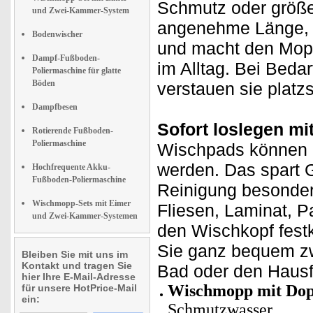
Schmutz oder größer
und Zwei-Kammer-System
angenehme Länge, s
Bodenwischer
und macht den Mopp
Dampf-Fußboden-
im Alltag. Bei Beda
Poliermaschine für glatte
Böden
verstauen sie platz
Dampfbesen
Sofort loslegen mi
Rotierende Fußboden-
Poliermaschine
Wischpads können 
werden. Das spart G
Hochfrequente Akku-
Fußboden-Poliermaschine
Reinigung besonders
Wischmopp-Sets mit Eimer
Fliesen, Laminat, P
und Zwei-Kammer-Systemen
den Wischkopf fest
Sie ganz bequem zw
Bleiben Sie mit uns im
Kontakt und tragen Sie
Bad oder den Hausfl
hier Ihre E-Mail-Adresse
Wischmopp mit Do
für unsere HotPrice-Mail
ein:
Schmutzwasser