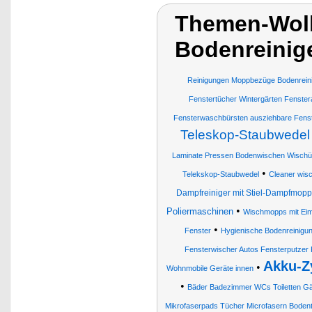
Themen-Wolk
Bodenreinig
Reinigungen Moppbezüge Bodenrein
Fenstertücher Wintergärten Fenster
Fensterwaschbürsten ausziehbare Fens
Teleskop-Staubwedel
Laminate Pressen Bodenwischen Wischü
•
Telekskop-Staubwedel
Cleaner wis
Dampfreiniger mit Stiel-Dampfmopp
•
Poliermaschinen
Wischmopps mit Ei
•
Fenster
Hygienische Bodenreinigu
Fensterwischer Autos Fensterputzer 
Akku-Z
•
Wohnmobile Geräte innen
•
Bäder Badezimmer WCs Toiletten Gä
Mikrofaserpads Tücher Microfasern Bodent