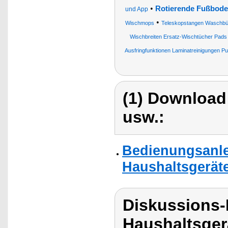
•
Rotierende Fußbode
und App
•
Wischmops
Teleskopstangen Waschbürs
Wischbreiten Ersatz-Wischtücher Pads f
Ausfringfunktionen Laminatreinigungen Pu
(1) Download
usw.:
Bedienungsanlei
Haushaltsgerät
Diskussions-
Haushaltsger