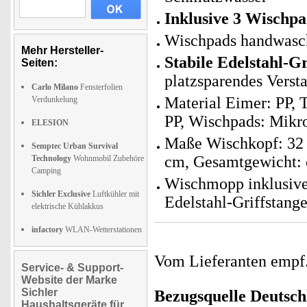
Inklusive 3 Wischp
Wischpads handwasch
Mehr Hersteller-
Stabile Edelstahl-Gr
Seiten:
platzsparendes Verst
Carlo Milano
Fensterfolien
Material Eimer: PP, 
Verdunkelung
PP, Wischpads: Mikro
ELESION
Maße Wischkopf: 32 x
Semptec Urban Survival
cm, Gesamtgewicht: 
Technology
Wohnmobil Zubehöre
Camping
Wischmopp inklusiv
Sichler Exclusive
Luftkühler mit
Edelstahl-Griffstang
elektrische Kühlakkus
infactory
WLAN-Wetterstationen
Vom Lieferanten emp
Service- & Support-
Website der Marke
Sichler
Bezugsquelle
Deutsch
Haushaltsgeräte für