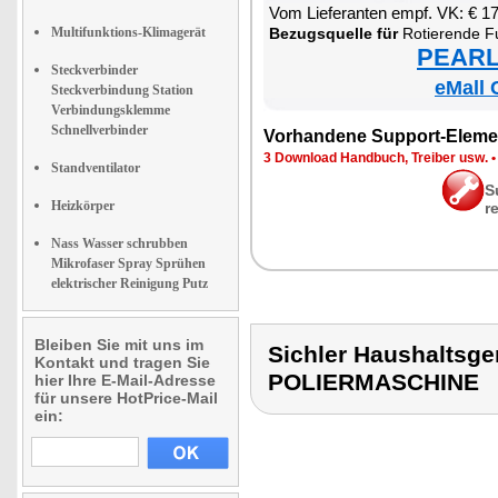
Vom Lie­fe­ran­ten empf. VK: € 1
Multifunktions-Klimagerät
Be­zugs­quel­le für
Ro­tie­ren­de Fuß­bo
PEARL 
Steckverbinder
eMall 
Steckverbindung Station
Verbindungsklemme
Schnellverbinder
Vor­han­de­ne Sup­port-Ele­me
3 Down­load Hand­buch, Trei­ber usw.
Standventilator
S
Heizkörper
r
Nass Wasser schrubben
Mikrofaser Spray Sprühen
elektrischer Reinigung Putz
Bleiben Sie mit uns im
Sichler Haushalts
Kontakt und tragen Sie
POLIERMASCHINE
hier Ihre E-Mail-Adresse
für unsere HotPrice-Mail
ein: