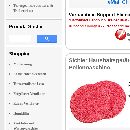
eMall CH
Testergebnisse aus Tests &
Testberichten
Vor­han­de­ne Sup­port-Ele­me
4 Down­load Hand­buch, Trei­ber usw.
Produkt-Suche:
Kun­den­mei­nun­gen
•
2 Pres­se­stim­m
S
r
Shopping:
Sich­ler Haus­halts­ge­rä
Miniheizung
Po­lier­ma­schi­ne
Entfeuchter elektrisch
B
Turmventilator Leise
b
f
Flügelloser Ventilator
&
Raum-Ventilator
Humidifier
Ventilator mit
Wasservernebler