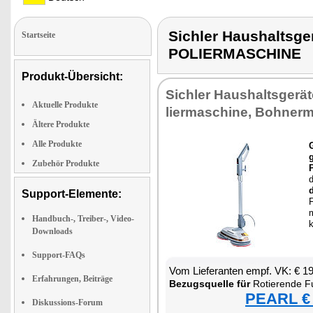
Sichler Haushalts
Startseite
POLIERMASCHINE
Produkt-Übersicht:
Sich­ler Haus­halts­ge­rä­
Aktuelle Produkte
lier­ma­schi­ne, Boh­ner­
Ältere Produkte
Alle Produkte
G
Zubehör Produkte
P
d
Support-Elemente:
F
m
Handbuch-, Treiber-, Video-
k
Downloads
Support-FAQs
Vom Lie­fe­ran­ten empf. VK: € 1
Erfahrungen, Beiträge
Be­zugs­quel­le für
Ro­tie­ren­de Fuß­bo
PEARL € 
Diskussions-Forum