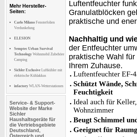
Luftentfeuchter funk
Mehr Hersteller-
Granulatblöcken geli
Seiten:
praktische und ene
Carlo Milano
Fensterfolien
Verdunkelung
Nachhaltig und wi
ELESION
der Entfeuchter umw
Semptec Urban Survival
Technology
Wohnmobil Zubehöre
praktische Wahl für 
Camping
Ihrem Zuhause.
Sichler Exclusive
Luftkühler mit
Luftentfeuchter EF-4
elektrische Kühlakkus
Schützt Wände, Sch
infactory
WLAN-Wetterstationen
Feuchtigkeit
Ideal auch für Kelle
Service- & Support-
Website der Marke
Wohnzimmer
Sichler
Beugt Schimmel un
Haushaltsgeräte für
die Vertriebsgebiete
Geeignet für Raumg
Deutschland,
Österreich und