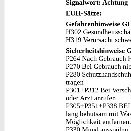
Signalwort: Achtung
EUH-Sätze:
Gefahrenhinweise GH
H302 Gesundheitsschäd
H319 Verursacht schw
Sicherheitshinweise 
P264 Nach Gebrauch H
P270 Bei Gebrauch nich
P280 Schutzhandschuh
tragen
P301+P312 Bei Versch
oder Arzt anrufen
P305+P351+P338 BE
lang behutsam mit Was
Möglichkeit entfernen.
P330 Mund ausspülen