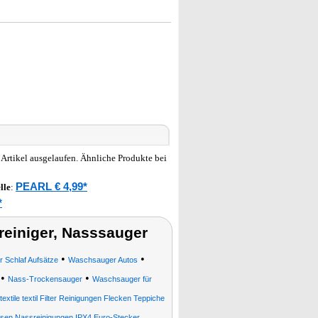
: Artikel ausgelaufen. Ähnliche Produkte bei
PEARL € 4,99*
lle
:
*
einiger, Nasssauger
•
•
Schlaf Aufsätze
Waschsauger Autos
•
•
Nass-Trockensauger
Waschsauger für
tile textil Filter Reinigungen Flecken Teppiche
sen Nassreinigungen IPX4 Euro-Stecker