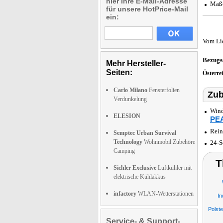
hier Ihre E-Mail-Adresse
Maße
für unsere HotPrice-Mail
ein:
Vom Li
Bezugs
Mehr Hersteller-
Seiten:
Österre
Carlo Milano
Fensterfolien
Zub
Verdunkelung
Wind
ELESION
PE
Rein
Semptec Urban Survival
Technology
Wohnmobil Zubehöre
24-S
Camping
T
Sichler Exclusive
Luftkühler mit
elektrische Kühlakkus
infactory
WLAN-Wetterstationen
In
Polst
Service- & Support-