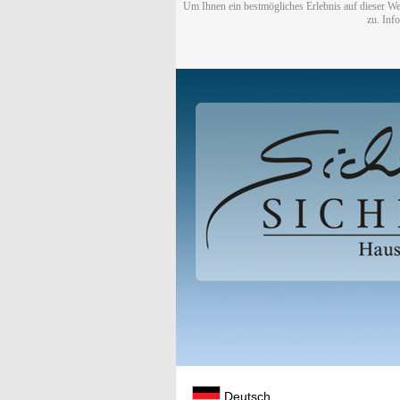
Um Ihnen ein bestmögliches Erlebnis auf dieser We
zu. Inf
Deutsch