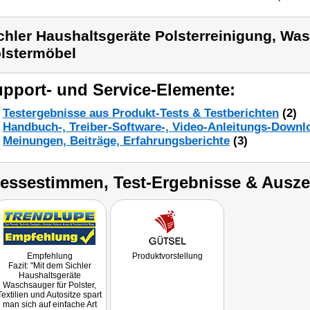
chler Haushaltsgeräte Polsterreinigung, Wa
lstermöbel
pport- und Service-Elemente:
Testergebnisse aus Produkt-Tests & Testberichten
(2)
Handbuch-, Treiber-Software-, Video-Anleitungs-Downl
Meinungen, Beiträge, Erfahrungsberichte
(3)
ressestimmen, Test-Ergebnisse & Ausz
Empfehlung
Produktvorstellung
Fazit: "Mit dem Sichler
Haushaltsgeräte
Waschsauger für Polster,
Textilien und Autositze spart
man sich auf einfache Art