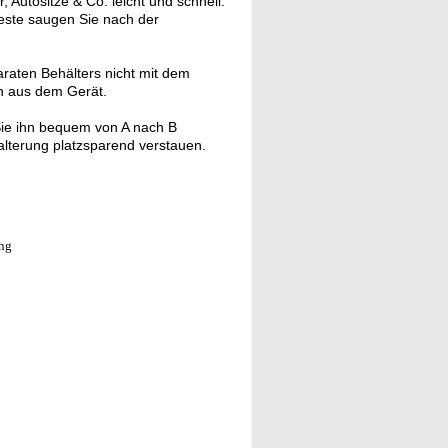
Autositze & Co. leicht und schnell.
reste saugen Sie nach der
aten Behälters nicht mit dem
h aus dem Gerät.
Sie ihn bequem von A nach B
alterung platzsparend verstauen.
ung