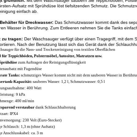
gt gründlich:
Mit dem Waschsauger säubern Sie Teppichböden, Polster, 
rsten-Aufsatz mit Sprühdüse löst tiefsitzenden Schmutz. Die Schmutz
inigung einfach ab.
-Behälter für Dreckwasser:
Das Schmutzwasser kommt dank des separ
ren Wasser in Berührung. Zum Entleeren nehmen Sie die Tanks einfac
 zu tragen:
Der Waschsauger verfügt über einen Tragegriff, mit dem 
ortieren. Nach der Benutzung lässt sich das Gerät dank der Schlauchh
hsauger für die Nass- und Trockenreinigung von textilen Oberflächen
l für Teppichböden, Polstermöbel, Autositze, Matratzen usw.
Sprühdüse
zum Auftragen der Reinigungsflüssigkeit
tenaufsatz mit Fugendüse
rate Tanks:
schmutziges Wasser kommt nicht mit dem sauberen Wasser in Berühr
ertank-Kapazität:
sauberes Wasser: 1,2 l, Schmutzwasser: 0,5 l
tungsaufnahme: 400 Watt
leistung: 9 kPa
hmenge: 400 ml/min
zsparend verstaubar
dank Schlauchhalterung
tzart: IPX4
mversorgung: 230 Volt (Euro-Stecker)
e Schlauch: 1,3 m (ohne Aufsatz)
e Anschlusskabel: ca. 3 m