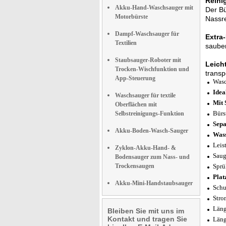
Reini
Akku-Hand-Waschsauger mit
Der Bü
Motorbürste
Nassre
Dampf-Waschsauger für
Extra
Textilien
saube
Staubsauger-Roboter mit
Leicht
Trocken-Wischfunktion und
transp
App-Steuerung
Wasc
Idea
Waschsauger für textile
Mit 
Oberflächen mit
Bürs
Selbstreinigungs-Funktion
Sepa
Akku-Boden-Wasch-Sauger
Wass
Leis
Zyklon-Akku-Hand- &
Saug
Bodensauger zum Nass- und
Trockensaugen
Sprü
Plat
Akku-Mini-Handstaubsauger
Schu
Stro
Läng
Bleiben Sie mit uns im
Kontakt und tragen Sie
Läng