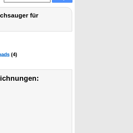
schsauger für
oads
(4)
eichnungen: