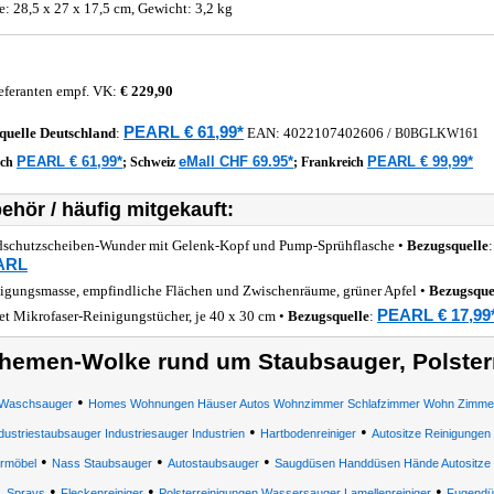
: 28,5 x 27 x 17,5 cm, Gewicht: 3,2 kg
eferanten empf. VK:
€ 229,90
PEARL € 61,99*
quelle
Deutschland
:
EAN:
4022107402606
/
B0BGLKW161
PEARL € 61,99*
eMall CHF 69.95*
PEARL € 99,99*
ich
;
Schweiz
;
Frankreich
ehör / häufig mitgekauft:
schutzscheiben-Wunder mit Gelenk-Kopf und Pump-Sprühflasche •
Bezugsquelle
ARL
igungsmasse, empfindliche Flächen und Zwischenräume, grüner Apfel •
Bezugsque
PEARL € 17,99
et Mikrofaser-Reinigungstücher, je 40 x 30 cm •
Bezugsquelle
:
hemen-Wolke rund um Staubsauger, Polsterr
•
Waschsauger
Homes Wohnungen Häuser Autos Wohnzimmer Schlafzimmer Wohn Zimmer 
•
•
dustriestaubsauger Industriesauger Industrien
Hartbodenreiniger
Autositze Reinigungen
•
•
•
ermöbel
Nass Staubsauger
Autostaubsauger
Saugdüsen Handdüsen Hände Autositze tex
•
•
•
Sprays
Fleckenreiniger
Polsterreinigungen Wassersauger Lamellenreiniger
Fugendü