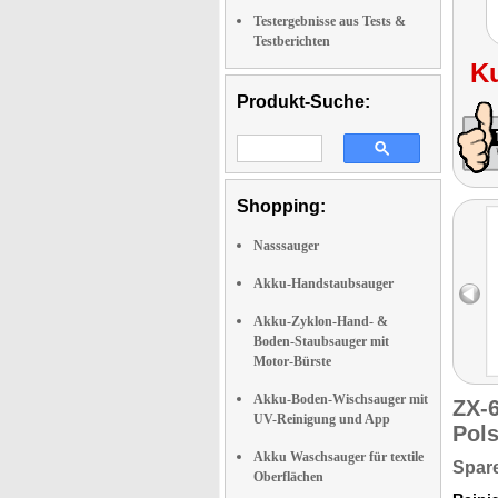
Testergebnisse aus Tests &
Testberichten
K
Produkt-Suche:
Shopping:
Nasssauger
Akku-Handstaubsauger
Akku-Zyklon-Hand- &
Boden-Staubsauger mit
Motor-Bürste
Akku-Boden-Wischsauger mit
ZX-
UV-Reinigung und App
Pol
Akku Waschsauger für textile
Spare
Oberflächen