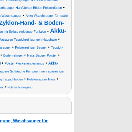
•
schsauger Hartflächen Böden Polsterdüsen
•
h Waschsauger
Akku Waschsauger für textile
Zyklon-Hand- & Boden-
Akku-
•
en mit Selbstreinigungs-Funktion
•
Matratzen Teppichreinigungen Haushalte
•
•
bsauger
Polsterreiniger Sauger
Teppich-
•
•
•
Bodenreiniger
Nass Sauger Polster
•
•
Akku-
l
Polster Fleckenentfernungs
tragbare Schläuche Pumpen Innenraumreiniger
•
•
ng Teppichböden
Polstersauger Nass
•
ger
Polster Reinigung
nigung, Waschsauger für