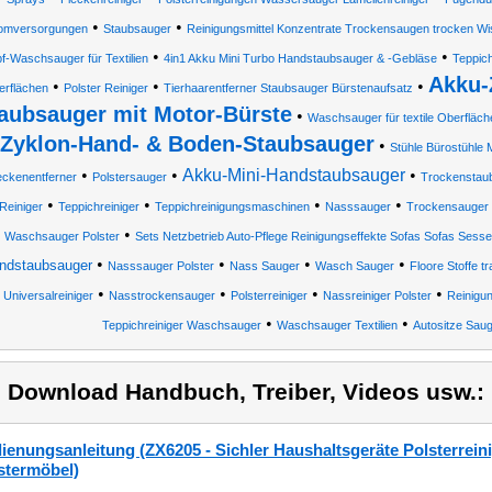
•
•
omversorgungen
Staubsauger
Reinigungsmittel Konzentrate Trockensaugen trocken Wi
•
•
-Waschsauger für Textilien
4in1 Akku Mini Turbo Handstaubsauger & -Gebläse
Teppic
Akku-
•
•
•
erflächen
Polster Reiniger
Tierhaarentferner Staubsauger Bürstenaufsatz
aubsauger mit Motor-Bürste
•
Waschsauger für textile Oberfläch
Zyklon-Hand- & Boden-Staubsauger
•
Stühle Bürostühle 
•
•
Akku-Mini-Handstaubsauger
•
eckenentferner
Polstersauger
Trockenstau
•
•
•
•
Reiniger
Teppichreiniger
Teppichreinigungsmaschinen
Nasssauger
Trockensauger
•
Waschsauger Polster
Sets Netzbetrieb Auto-Pflege Reinigungseffekte Sofas Sofas Sesse
•
•
•
•
ndstaubsauger
Nasssauger Polster
Nass Sauger
Wasch Sauger
Floore Stoffe 
•
•
•
•
Universalreiniger
Nasstrockensauger
Polsterreiniger
Nassreiniger Polster
Reinigu
•
•
Teppichreiniger Waschsauger
Waschsauger Textilien
Autositze Sau
) Download Handbuch, Treiber, Videos usw.:
ienungsanleitung (ZX6205 - Sichler Haushaltsgeräte Polsterrei
stermöbel)