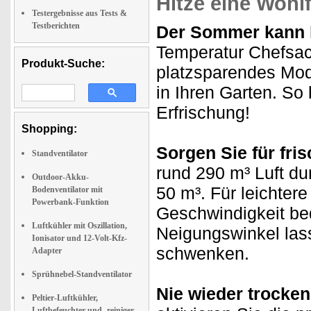
Hitze eine Wohl
Testergebnisse aus Tests &
Testberichten
Der Sommer kann
Temperatur Chefsach
Produkt-Suche:
platzsparendes Mod
in Ihren Garten. So
Erfrischung!
Shopping:
Sorgen Sie für fris
Standventilator
rund 290 m³ Luft dur
Outdoor-Akku-
50 m³. Für leichtere
Bodenventilator mit
Powerbank-Funktion
Geschwindigkeit beq
Luftkühler mit Oszillation,
Neigungswinkel lass
Ionisator und 12-Volt-Kfz-
schwenken.
Adapter
Sprühnebel-Standventilator
Nie wieder trocken
Peltier-Luftkühler,
Luftbefeuchter und -reiniger