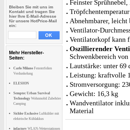
Feinster Sprühnebel,
Bleiben Sie mit uns im
Tröpfchentemperatur:
Kontakt und tragen Sie
hier Ihre E-Mail-Adresse
Abnehmbarer, leicht 
für unsere HotPrice-Mail
ein:
Ventilator-Durchmes
Ventilatorkopf kann 
Oszillierender Venti
Mehr Hersteller-
Schwenkbereich von
Seiten:
Lautstärke: unter 69
Carlo Milano
Fensterfolien
Verdunkelung
Leistung: kraftvolle 
Stromversorgung: 23
ELESION
Gewicht: 16,3 kg
Semptec Urban Survival
Technology
Wohnmobil Zubehöre
Wandventilator inkl
Camping
Material
Sichler Exclusive
Luftkühler mit
elektrische Kühlakkus
infactory
WLAN-Wetterstationen