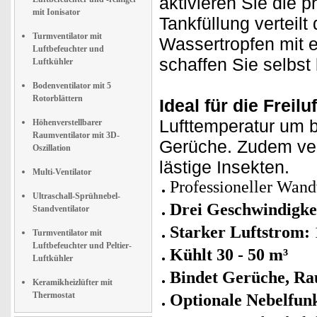
aktivieren Sie die p
mit Ionisator
Tankfüllung verteilt
Turmventilator mit
Wassertropfen mit 
Luftbefeuchter und
schaffen Sie selbst
Luftkühler
Bodenventilator mit 5
Rotorblättern
Ideal für die Freil
Lufttemperatur um 
Höhenverstellbarer
Raumventilator mit 3D-
Gerüche. Zudem verb
Oszillation
lästige Insekten.
Multi-Ventilator
Professioneller Wand
Ultraschall-Sprühnebel-
Drei Geschwindigkei
Standventilator
Starker Luftstrom:
Turmventilator mit
Luftbefeuchter und Peltier-
Kühlt 30 - 50 m³
Luftkühler
Bindet Gerüche, Ra
Keramikheizlüfter mit
Thermostat
Optionale Nebelfunk