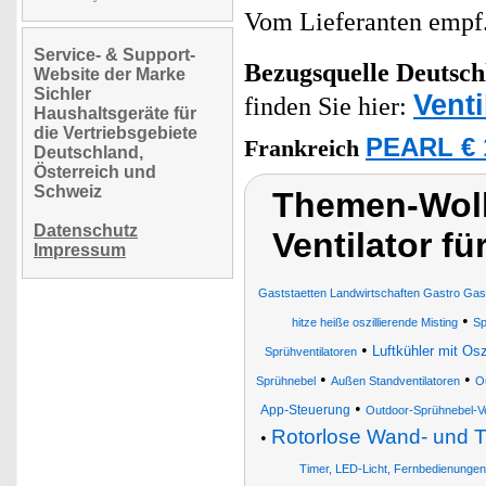
Vom Lieferanten emp
Service- & Support-
Bezugsquelle
Deutsch
Website der Marke
Sichler
Vent
finden Sie hier:
Haushaltsgeräte für
die Vertriebsgebiete
PEARL € 
Frankreich
Deutschland,
Österreich und
Schweiz
Themen-Wolk
Datenschutz
Ventilator f
Impressum
Gaststaetten Landwirtschaften Gastro Gast
•
hitze heiße oszillierende Misting
Sp
•
Luftkühler mit Osz
Sprühventilatoren
•
•
Sprühnebel
Außen Standventilatoren
Ou
•
App-Steuerung
Outdoor-Sprühnebel-Ve
Rotorlose Wand- und Ti
•
Timer, LED-Licht, Fernbedienungen