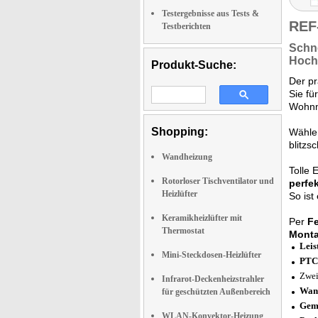
Testergebnisse aus Tests &
REF
Testberichten
Schne
Hoch
Produkt-Suche:
Der pr
Sie fü
Wohnm
Shopping:
Wähle
blitzs
Wandheizung
Tolle 
Rotorloser Tischventilator und
perfe
Heizlüfter
So ist
Keramikheizlüfter mit
Per
F
Thermostat
Monta
Leis
Mini-Steckdosen-Heizlüfter
PTC-
Zwei
Infrarot-Deckenheizstrahler
Wand
für geschützten Außenbereich
Gemü
WLAN-Konvektor-Heizung