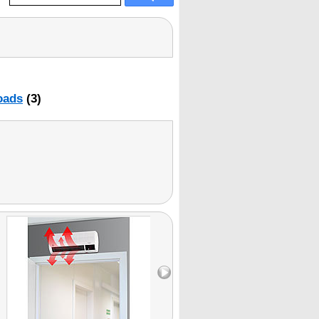
oads
(3)