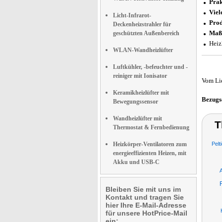
Prak
Viel
Licht-Infrarot-
Prod
Deckenheizstrahler für
Maß
geschützten Außenbereich
Heiz
WLAN-Wandheizlüfter
Luftkühler, -befeuchter und -
reiniger mit Ionisator
Vom Li
Keramikheizlüfter mit
Bezugs
Bewegungssensor
Wandheizlüfter mit
T
Thermostat & Fernbedienung
Heizkörper-Ventilatoren zum
Pelt
energieeffizienten Heizen, mit
Akku und USB-C
Bleiben Sie mit uns im
Kontakt und tragen Sie
hier Ihre E-Mail-Adresse
für unsere HotPrice-Mail
ein: