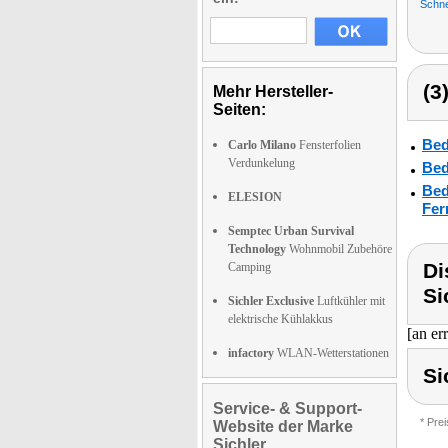
Schne
(3
Mehr Hersteller-
Seiten:
Bed
Carlo Milano
Fensterfolien
Verdunkelung
Bed
Bed
ELESION
Fer
Semptec Urban Survival
Technology
Wohnmobil Zubehöre
Di
Camping
Si
Sichler Exclusive
Luftkühler mit
elektrische Kühlakkus
[an er
infactory
WLAN-Wetterstationen
Si
Service- & Support-
* Pre
Website der Marke
Sichler