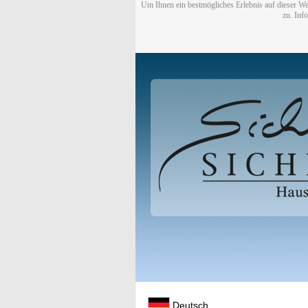
Um Ihnen ein bestmögliches Erlebnis auf dieser We
zu. Inf
Deutsch