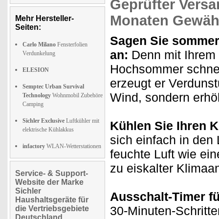
Geprüfter Versa
Monaten Gewähr
Mehr Hersteller-
Seiten:
Sagen Sie sommerl
Carlo Milano
Fensterfolien
an:
Denn mit Ihrem 
Verdunkelung
Hochsommer schnell
ELESION
erzeugt er Verdunst
Semptec Urban Survival
Wind, sondern erhöh
Technology
Wohnmobil Zubehöre
Camping
Sichler Exclusive
Luftkühler mit
Kühlen Sie Ihren 
elektrische Kühlakkus
sich einfach in den 
infactory
WLAN-Wetterstationen
feuchte Luft wie ei
zu eiskalter Klimaa
Service- & Support-
Website der Marke
Sichler
Ausschalt-Timer fü
Haushaltsgeräte für
30-Minuten-Schritten
die Vertriebsgebiete
Deutschland,