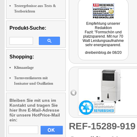
Testergebnisse aus Tests &
Testberichten
Empfehlung unserer
Produkt-Suche:
Redaktion
Fazit: "Formschön und
platzsparend. Mit nur 70
Watt Leistungsaufnahme
sehr energiesparend.
Leises Betriebsgeräusch.
dreibeinblog.de 08/20
Sehr günstig in der
Shopping:
Anschaffung. Sehr
angenehmer Luftstrom
ohne die Gefahr, sich zu
Klimaanlage
erkälten. Klare
Kaufempfehlung."
Turmventilatoren mit
Ionisator und Oszillation
Bleiben Sie mit uns im
Kontakt und tragen Sie
hier Ihre E-Mail-Adresse
für unsere HotPrice-Mail
ein:
REF-15289-91