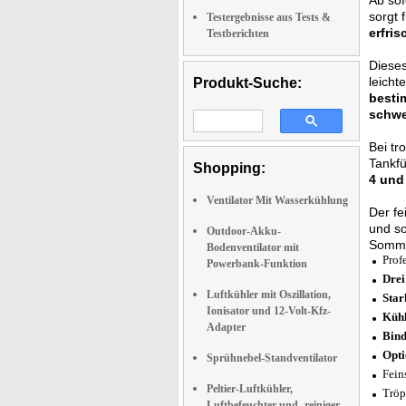
Ab sof
sorgt 
Testergebnisse aus Tests &
erfri
Testberichten
Dieses
leicht
Produkt-Suche:
best
schwe
Bei tr
Tankfü
Shopping:
4 und 
Ventilator Mit Wasserkühlung
Der f
und s
Outdoor-Akku-
Sommer
Bodenventilator mit
Prof
Powerbank-Funktion
Drei
Luftkühler mit Oszillation,
Star
Ionisator und 12-Volt-Kfz-
Kühl
Adapter
Bind
Opti
Sprühnebel-Standventilator
Fein
Peltier-Luftkühler,
Tröp
Luftbefeuchter und -reiniger