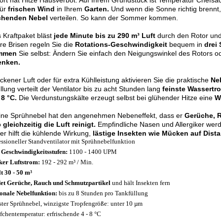
ort hat Hitze Hausverbot: Auf Ihrem Grundstück ist Temperatur Chefsa
für
frischen Wind
in Ihrem
Garten.
Und wenn die Sonne richtig brennt, 
schenden Nebel
verteilen. So kann der Sommer kommen.
 Kraftpaket bläst
jede Minute bis zu 290 m³ Luft
durch den Rotor und 
ere Brisen regeln Sie die
Rotations-Geschwindigkeit
bequem in
drei 
immen
Sie selbst: Ändern Sie einfach den Neigungswinkel des Rotors o
nken.
ockener Luft oder für extra Kühlleistung aktivieren Sie die praktische
Ne
llung verteilt der Ventilator bis zu acht Stunden lang
feinste Wassertr
8 °C.
Die Verdunstungskälte erzeugt selbst bei glühender Hitze eine
W
eine Sprühnebel hat den angenehmen Nebeneffekt, dass er
Gerüche, R
o
gleichzeitig die Luft reinigt.
Empfindliche Nasen und Allergiker werd
 hilft die kühlende Wirkung,
lästige Insekten wie Mücken auf Dista
essioneller Standventilator mit Sprühnebelfunktion
 Geschwindigkeitsstufen:
1100 - 1400 UPM
ker Luftstrom:
192 - 292 m³ / Min.
t 30 - 50 m³
et Gerüche, Rauch und Schmutzpartikel
und hält Insekten fern
onale Nebelfunktion:
bis zu 8 Stunden pro Tankfüllung
ster Sprühnebel, winzigste Tropfengröße: unter 10 µm
fchentemperatur: erfrischende 4 - 8 °C