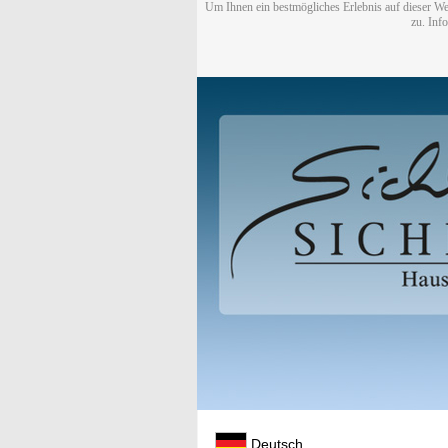
Um Ihnen ein bestmögliches Erlebnis auf dieser We
zu. Inf
Deutsch