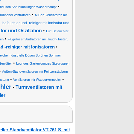
•
rühdüsen Sprühkühlungen Wasserdampf
•
rühnebel-Ventilatoren
Außen-Ventilatoren mit
, -befeuchter und -reiniger mit Ionisator und
tor und Oszillation
•
Luft-Befeuchter
•
ren
Flügelloser Ventilatoren mit Touch-Tasten,
•
d -reiniger mit Ionisatoren
reiche Industrielle Düsen Sprühen Sommer
•
enlüfter
Lounges Gartenlounges Sitzgruppen
•
Außen-Standventilatoren mit Feinzerstäubern
•
•
nstung
Ventilatoren mit Wasservernebler
hler
•
Turmventilatoren mit
ler
ler Standventilator VT-761.S, mit