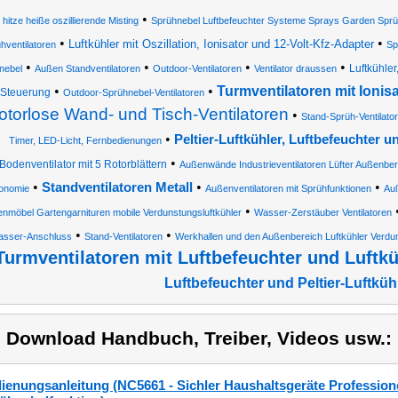
•
hitze heiße oszillierende Misting
Sprühnebel Luftbefeuchter Systeme Sprays Garden Sp
•
•
Luftkühler mit Oszillation, Ionisator und 12-Volt-Kfz-Adapter
hventilatoren
Sp
•
•
•
•
Luftkühler
nebel
Außen Standventilatoren
Outdoor-Ventilatoren
Ventilator draussen
•
•
Turmventilatoren mit Ionisa
Steuerung
Outdoor-Sprühnebel-Ventilatoren
otorlose Wand- und Tisch-Ventilatoren
•
Stand-Sprüh-Ventilato
•
Peltier-Luftkühler, Luftbefeuchter un
Timer, LED-Licht, Fernbedienungen
•
Bodenventilator mit 5 Rotorblättern
Außenwände Industrieventilatoren Lüfter Außenbe
•
•
•
Standventilatoren Metall
onomie
Außenventilatoren mit Sprühfunktionen
Auß
•
enmöbel Gartengarnituren mobile Verdunstungsluftkühler
Wasser-Zerstäuber Ventilatoren
•
•
sser-Anschluss
Stand-Ventilatoren
Werkhallen und den Außenbereich Luftkühler Verdu
Turmventilatoren mit Luftbefeuchter und Luftkü
Luftbefeuchter und Peltier-Luftküh
) Download Handbuch, Treiber, Videos usw.:
ienungsanleitung (NC5661 - Sichler Haushaltsgeräte Professionel