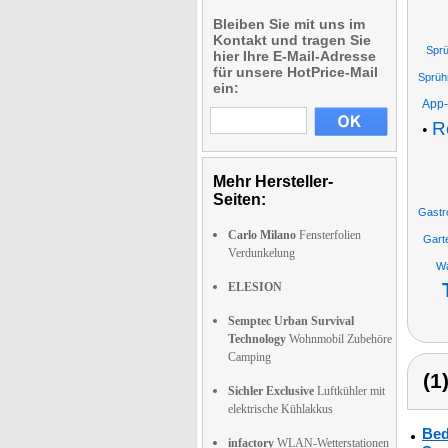
Bleiben Sie mit uns im
Kontakt und tragen Sie
Sprü
hier Ihre E-Mail-Adresse
für unsere HotPrice-Mail
Sprüh
ein:
App-
R
•
Mehr Hersteller-
Seiten:
Gastr
Carlo Milano
Fensterfolien
Gart
Verdunkelung
Wa
ELESION
Semptec Urban Survival
Technology
Wohnmobil Zubehöre
Camping
(1
Sichler Exclusive
Luftkühler mit
elektrische Kühlakkus
Bed
infactory
WLAN-Wetterstationen