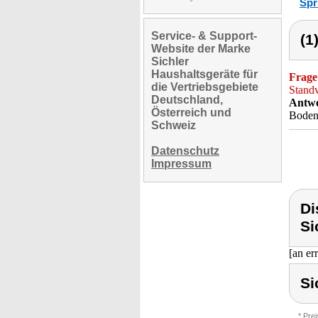
Spr
Service- & Support-
(1
Website der Marke
Sichler
Haushaltsgeräte für
Frage
die Vertriebsgebiete
Standv
Deutschland,
Antwo
Österreich und
Bodenr
Schweiz
Datenschutz
Impressum
Di
Si
[an er
Si
* Pre