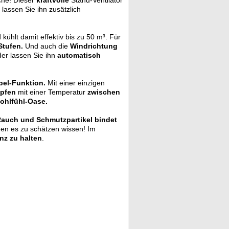
che! Dieser
kraftvolle
Stand-Ventilator
lassen Sie ihn zusätzlich
kühlt damit effektiv bis zu 50 m³. Für
Stufen.
Und auch die
Windrichtung
der lassen Sie ihn
automatisch
bel-Funktion.
Mit einer einzigen
opfen
mit einer Temperatur
zwischen
ohlfühl-Oase.
auch und Schmutzpartikel bindet
en es zu schätzen wissen! Im
nz zu halten
.