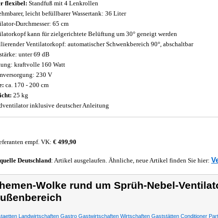
r flexibel:
Standfuß mit 4 Lenkrollen
hmbarer, leicht befüllbarer Wassertank: 36 Liter
ilator-Durchmesser: 65 cm
ilatorkopf kann für zielgerichtete Belüftung um 30° geneigt werden
llierender Ventilatorkopf: automatischer Schwenkbereich 90°, abschaltbar
stärke: unter 69 dB
tung: kraftvolle 160 Watt
mversorgung: 230 V
e:
ca. 170 - 200 cm
cht:
25 kg
dventilator inklusive deutscher Anleitung
eferanten empf. VK:
€ 499,90
V
quelle
Deutschland
: Artikel ausgelaufen. Ähnliche, neue Artikel finden Sie hier:
hemen-Wolke rund um Sprüh-Nebel-Ventilato
ußenbereich
taetten Landwirtschaften Gastro Gastwirtschaften Wirtschaften Gaststätten Conditioner Par