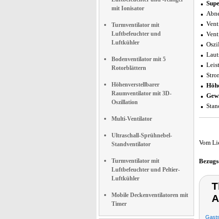
Supe
mit Ionisator
Abne
Vent
Turmventilator mit
Luftbefeuchter und
Vent
Luftkühler
Oszi
Laut
Bodenventilator mit 5
Leis
Rotorblättern
Stro
Höhenverstellbarer
Höh
Raumventilator mit 3D-
Gewi
Oszillation
Stan
Multi-Ventilator
Ultraschall-Sprühnebel-
Vom Li
Standventilator
Turmventilator mit
Bezugs
Luftbefeuchter und Peltier-
Luftkühler
T
Mobile Deckenventilatoren mit
A
Timer
Gasts