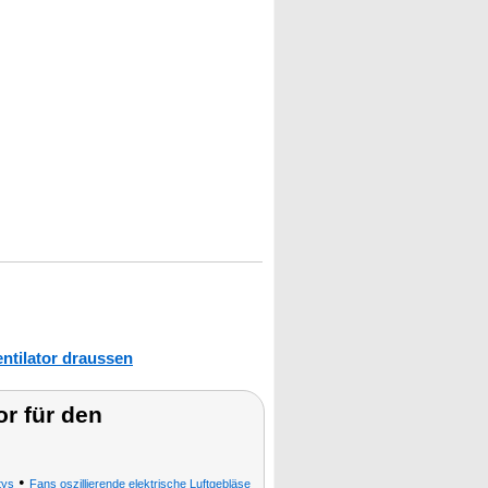
entilator draussen
r für den
•
tys
Fans oszillierende elektrische Luftgebläse