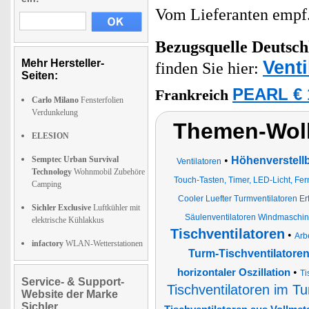
Vom Lieferanten emp
Bezugsquelle
Deutsch
Venti
Mehr Hersteller-
finden Sie hier:
Seiten:
PEARL € 
Frankreich
Carlo Milano
Fensterfolien
Verdunkelung
Themen-Wolk
ELESION
Semptec Urban Survival
•
Höhenverstellb
Ventilatoren
Technology
Wohnmobil Zubehöre
Touch-Tasten, Timer, LED-Licht, F
Camping
Cooler Luefter Turmventilatoren Erf
Sichler Exclusive
Luftkühler mit
Säulenventilatoren Windmaschine
elektrische Kühlakkus
Tischventilatoren
•
Arb
infactory
WLAN-Wetterstationen
Turm-Tischventilatoren
•
horizontaler Oszillation
Ti
Service- & Support-
Tischventilatoren im T
Website der Marke
Sichler