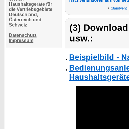
Tischventilatoren aus Vollmeta
Haushaltsgeräte für
•
Standventil
die Vertriebsgebiete
Deutschland,
Österreich und
Schweiz
(3) Download
Datenschutz
usw.:
Impressum
Beispielbild - 
Bedienungsanlei
Haushaltsgerät