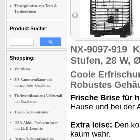
Testergebnisse aus Tests &
Testberichten
Produkt-Suche:
NX-9097-919
K
Stufen, 28 W, 
Shopping:
Ventilator
Coole Erfrischu
3D-Raumventilator mit
Robustes Gehä
horizontaler Oszillation
Frische Brise für 
Tischventilator aus Vollmetall
mit Oszillation
Hause und bei der A
Turm-Tischventilator
Extra leise:
Den kom
USB-Akku-Tischventilator
mit LED-Leuchte
kaum wahr.
Retro-Tischventilator im