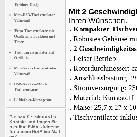
Turbinen-Design
Mit 2 Geschwindig
Mini-USB-Tischventilator,
Ihren Wünschen.
Vollmetall
Kompakter Tischven
Turm-Tischventilator mit
Oszillations-Funktion und
Robustes Gehäuse mit
Timer
2 Geschwindigkeitss
Tisch-Turmventilator mit
Leiser Betrieb
Oszillation
Rotordurchmesser: c
Mini-Akku-Tischventilator,
Vollmetall
Anschlussleistung: 
USB-Akku-Wand- &
Stromversorgung: 23
Tischventilator
Material: Kunststoff
Luftkühler-Klimageräte
Maße: 25,7 x 27 x 10
Tischventilator inklu
Bleiben Sie mit uns im
Kontakt und tragen Sie
hier Ihre E-Mail-Adresse
für unsere HotPrice-Mail
ein: