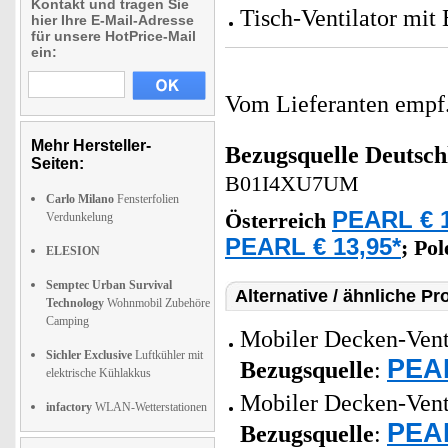
Kontakt und tragen Sie
Tisch-Ventilator mit
hier Ihre E-Mail-Adresse
für unsere HotPrice-Mail
ein:
Vom Lieferanten emp
Mehr Hersteller-
Bezugsquelle
Deutsch
Seiten:
B01I4XU7UM
Carlo Milano
Fensterfolien
PEARL € 1
Österreich
Verdunkelung
PEARL € 13,95*
;
Po
ELESION
Semptec Urban Survival
Alternative / ähnliche Pr
Technology
Wohnmobil Zubehöre
Camping
Mobiler Decken-Vent
Sichler Exclusive
Luftkühler mit
PEAR
Bezugsquelle
:
elektrische Kühlakkus
Mobiler Decken-Vent
infactory
WLAN-Wetterstationen
PEAR
Bezugsquelle
: