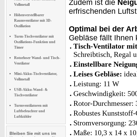
Zudem ist die
Neigu
Vollmetall
erfrischenden Lufts
Höhenverstellbarer
Raumventilator mit 3D-
Oszillation
Optimal bei der A
Gebläse fällt Ihnen
Turm-Tischventilator mit
Oszillations-Funktion und
Tisch-Ventilator mi
Timer
Schreibtisch, Regal 
Rotorloser Wand- und Tisch-
Einstellbare Neigun
Ventilator
Leises Gebläse:
idea
Mini-Akku-Tischventilator,
Vollmetall
Leistung: 11 W
USB-Akku-Wand- &
Geschwindigkeit: 50
Tischventilator
Rotor-Durchmesser:
Turmventilatoren mit
Luftbefeuchter und
Robustes Kunststoff
Luftkühler
Stromversorgung: 23
Maße: 10,3 x 14 x 10
Bleiben Sie mit uns im