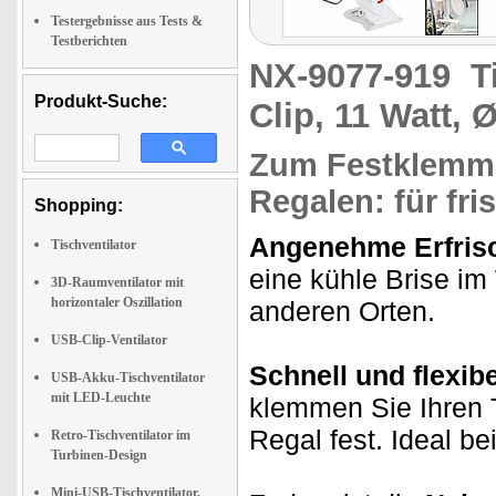
Testergebnisse aus Tests &
Testberichten
NX-9077-919
T
Produkt-Suche:
Clip, 11 Watt, 
Zum Festklemm
Regalen: für fr
Shopping:
Angenehme Erfrisc
Tischventilator
eine kühle Brise i
3D-Raumventilator mit
horizontaler Oszillation
anderen Orten.
USB-Clip-Ventilator
Schnell und flexib
USB-Akku-Tischventilator
mit LED-Leuchte
klemmen Sie Ihren T
Regal fest. Ideal be
Retro-Tischventilator im
Turbinen-Design
Mini-USB-Tischventilator,