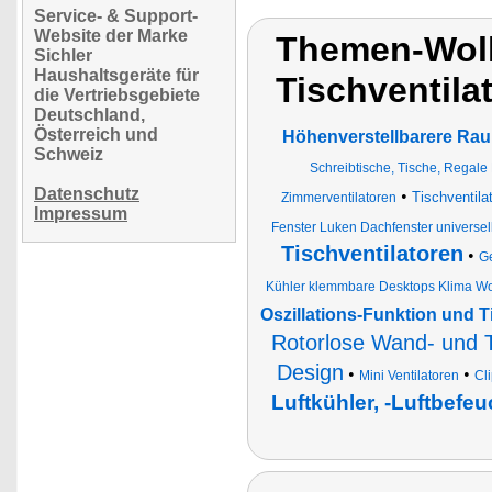
Service- & Support-
Website der Marke
Themen-Wolk
Sichler
Haushaltsgeräte für
Tischventila
die Vertriebsgebiete
Deutschland,
Österreich und
Höhenverstellbarere Raum
Schweiz
Schreibtische, Tische, Regal
Datenschutz
•
Tischventila
Zimmerventilatoren
Impressum
Fenster Luken Dachfenster universe
Tischventilatoren
•
Ge
Kühler klemmbare Desktops Klima 
Oszillations-Funktion und T
Rotorlose Wand- und T
Design
•
•
Mini Ventilatoren
Cli
Luftkühler, -Luftbefeuc