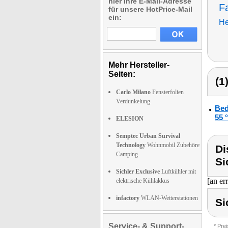
hier Ihre E-Mail-Adresse
Fa
für unsere HotPrice-Mail
ein:
He
Mehr Hersteller-
Seiten:
(1
Carlo Milano
Fensterfolien
Verdunkelung
Bed
55 
ELESION
Semptec Urban Survival
Technology
Wohnmobil Zubehöre
Di
Camping
Si
Sichler Exclusive
Luftkühler mit
[an er
elektrische Kühlakkus
infactory
WLAN-Wetterstationen
Si
Service- & Support-
* Pre