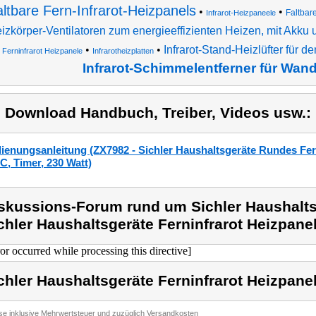
ltbare Fern-Infrarot-Heizpanels
•
•
Faltbar
Infrarot-Heizpaneele
izkörper-Ventilatoren zum energieeffizienten Heizen, mit Akk
•
•
Infrarot-Stand-Heizlüfter für d
Ferninfrarot Heizpanele
Infrarotheizplatten
Infrarot-Schimmelentferner für Wan
) Download Handbuch, Treiber, Videos usw.:
ienungsanleitung (ZX7982 - Sichler Haushaltsgeräte Rundes Fern-
°C, Timer, 230 Watt)
skussions-Forum rund um Sichler Haushalts
chler Haushaltsgeräte Ferninfrarot Heizpanel,
ror occurred while processing this directive]
chler Haushaltsgeräte Ferninfrarot Heizpanel,
ise inklusive Mehrwertsteuer und zuzüglich Versandkosten