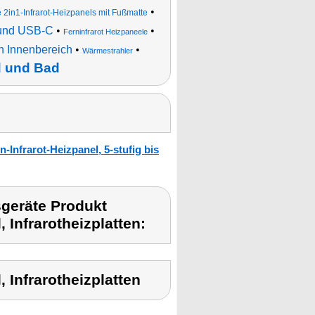
•
e 2in1-Infrarot-Heizpanels mit Fußmatte
u und USB-C
•
•
Ferninfrarot Heizpaneele
en Innenbereich
•
•
Wärmestrahler
d und Bad
Infrarot-Heizpanel, 5-stufig bis
geräte Produkt
 Infrarotheizplatten:
 Infrarotheizplatten