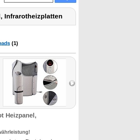
 Infrarotheizplatten
oads
(1)
ot Heizpanel,
währleistung!