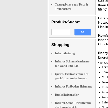
Gezie
Testergebnisse aus Tests &
Ihren 
Testberichten
55 °C 
Entsp
Produkt-Suche:
Heizpa
Liebli
Komfo
lehnen
Couch 
Shopping:
Energ
Infrarotheizung
Energi
Infrarot-Schimmelentferner
Sie an
für Wand und Bad
Fern
5 Wä
Quarz-Heizstrahler für den
Mit
geschützten Außenbereich
Auss
Infrarot-Fußboden-Heizmatte
Einf
Anze
Dunkelheizstrahler
Auto
Leis
Infrarot-Stand-Heizlüfter für
den Innenbereich
Ober