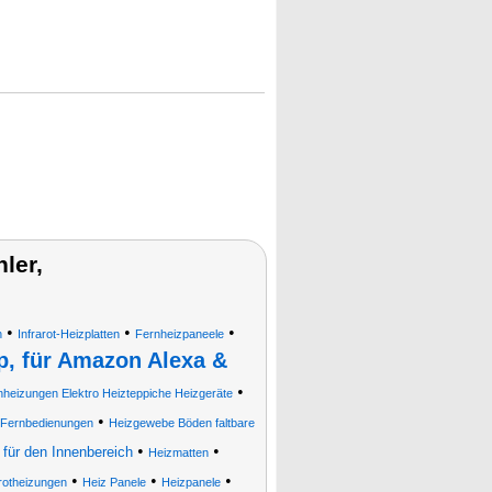
ler,
•
•
•
n
Infrarot-Heizplatten
Fernheizpaneele
, für Amazon Alexa &
•
heizungen Elektro Heizteppiche Heizgeräte
•
 Fernbedienungen
Heizgewebe Böden faltbare
•
•
r für den Innenbereich
Heizmatten
•
•
•
arotheizungen
Heiz Panele
Heizpanele