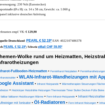
mversorgung: 230 Volt (Eurostecker)
sportmaße (Ø x H): ca. 14 x 58 cm, Gewicht: ca. 1.060 g
panel inklusive deutscher Anleitung
eferanten empf. VK:
€ 129,90
PEARL € 52,19*
quelle
Deutschland
:
EAN:
4022107486378
PEARL € 52,19*
eMall CHF 59.95*
ich
;
Schweiz
hemen-Wolke rund um Heizmatten, Heizstrah
nfrarotheizungen
•
•
nfrarot-Fußboden-Heizmatten
Ferninfrarot Heizplatten
Ferninfrarotheizunge
WLAN-Infrarot-Wandheizungen mit App
•
nfrarotstrahler
oogle Assistant
•
•
Infrarot Heizpanele
Wärmetherapien Steuerungen Flächen
•
otheizer
Heizkörper Heizdrähte Heizungen Thermostate Timer Stufen Decken Füße Beine
•
•
Infrarot-Heizstrahle
faltbar faltbaren Heizlösungen Wärme
Fern-Infrarot-Heizpanele
Öl-Radiatoren
•
•
•
uftreiniger mit Ionisator
Fern-Infrarot-Heizungen
Infr