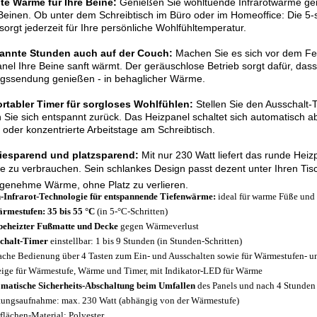
lte Wärme für Ihre Beine:
Genießen Sie wohltuende Infrarotwärme gen
Beinen. Ob unter dem Schreibtisch im Büro oder im Homeoffice: Die 5-
sorgt jederzeit für Ihre persönliche Wohlfühltemperatur.
annte Stunden auch auf der Couch:
Machen Sie es sich vor dem Fe
nel Ihre Beine sanft wärmt. Der geräuschlose Betrieb sorgt dafür, dass
ngssendung genießen - in behaglicher Wärme.
rtabler Timer für sorgloses Wohlfühlen:
Stellen Sie den Ausschalt-
 Sie sich entspannt zurück. Das Heizpanel schaltet sich automatisch ab
oder konzentrierte Arbeitstage am Schreibtisch.
iesparend und platzsparend:
Mit nur 230 Watt liefert das runde Heiz
e zu verbrauchen. Sein schlankes Design passt dezent unter Ihren Tisc
genehme Wärme, ohne Platz zu verlieren.
-Infrarot-Technologie für entspannende Tiefenwärme:
ideal für warme Füße und 
rmestufen: 35 bis 55 °C
(in 5-°C-Schritten)
beheizter Fußmatte und Decke
gegen Wärmeverlust
chalt-Timer
einstellbar: 1 bis 9 Stunden (in Stunden-Schritten)
ache Bedienung über 4 Tasten zum Ein- und Ausschalten sowie für Wärmestufen- u
ige für Wärmestufe, Wärme und Timer, mit Indikator-LED für Wärme
matische Sicherheits-Abschaltung beim Umfallen
des Panels und nach 4 Stunden
tungsaufnahme: max. 230 Watt (abhängig von der Wärmestufe)
flächen-Material: Polyester