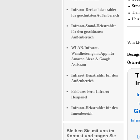
Stro
Infrarot-Deckenheizstrahler
Tran
für geschützten Außenbereich
Heiz
Infrarot-Stand-Heizstrahler
für den geschützten
Außenbereich
Vom Li
WLAN-Infrarot-
Wandheizung mit App, für
Bezugs
Amazon Alexa & Google
Österre
Assistant
T
Infrarot-Heizstrahler für den
Außenbereich
I
Faltbares Fern-Infrarot-
I
Heizpanel
I
Infrarot-Heizstrahler für den
G
Innenbereich
Infrar
Bleiben Sie mit uns im
Kontakt und tragen Sie
L