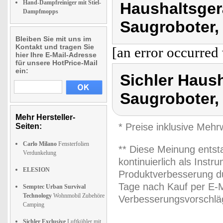
Hand-Dampfreiniger mit Stiel-
Haushaltsger
Dampfmopps
Saugroboter, 
Bleiben Sie mit uns im
Kontakt und tragen Sie
[an error occurred 
hier Ihre E-Mail-Adresse
für unsere HotPrice-Mail
ein:
Sichler Haus
Saugroboter, 
Mehr Hersteller-
* Preise inklusive Meh
Seiten:
Carlo Milano
Fensterfolien
** Diese Meinung entst
Verdunkelung
kontinuierlich als Inst
ELESION
Produktverbesserung du
Tage nach Kauf per E-M
Semptec Urban Survival
Technology
Wohnmobil Zubehöre
Verbesserungsvorschläg
Camping
Sichler Exclusive
Luftkühler mit