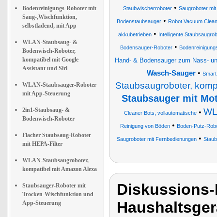
•
Bodenreinigungs-Roboter mit
Staubwischerroboter
Saugroboter mit
Saug-,Wischfunktion,
•
Bodenstaubsauger
Robot Vacuum Clean
selbstladend, mit App
•
akkubetrieben
Intelligente Staubsaugro
WLAN-Staubsaug- &
•
Bodensauger-Roboter
Bodenreinigungs
Bodenwisch-Roboter,
kompatibel mit Google
Hand- & Bodensauger zum Nass- u
Assistant und Siri
•
Wasch-Sauger
Smart
Staubsaugroboter, komp
WLAN-Staubsauger-Roboter
mit App-Steuerung
Staubsauger mit Mot
2in1-Staubsaug- &
WL
•
Cleaner Bots, vollautomatische
Bodenwisch-Roboter
•
Reinigung von Böden
Boden-Putz-Robo
Flacher Staubsaug-Roboter
•
Saugroboter mit Fernbedienungen
Staub
mit HEPA-Filter
WLAN-Staubsaugroboter,
kompatibel mit Amazon Alexa
Diskussions-
Staubsauger-Roboter mit
Trocken-Wischfunktion und
Haushaltsger
App-Steuerung