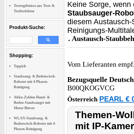
Keine Sorge, wenn 
Testergebnisse aus Tests &
Staubsauger-Robo
Testberichten
diesem Austausch-S
Produkt-Suche:
Reinigungs-Multital
Austausch-Staubbeh
Shopping:
Vom Lieferanten emp
Teppich
Staubsaug- & Bodenwisch-
Bezugsquelle
Deutsch
Roboter mit 4-Phasen-
B00QKOGVCG
Reinigung
Akku-Zyklon-Hand- &
PEARL € 0
Österreich
Boden-Staubsauger mit
Motor-Bürste
Themen-Wolk
WLAN-Staubsaug- &
mit IP-Kame
Bodenwisch-Roboter mit 4-
Phasen-Reinigung