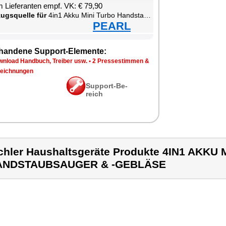
 Lie­fe­ran­ten empf. VK: € 79,90
zugs­quel­le für
4in1 Ak­ku Mi­ni Tur­bo Hand­s­taub­sau­ger & -Ge­blä­se
PEARL
han­de­ne Sup­port-Ele­men­te:
n­load Hand­buch, Trei­ber usw.
•
2 Pres­se­stim­men &
eich­nun­gen
Sup­port-Be­
reich
chler Haushaltsgeräte Produkte 4IN1 AKKU
ANDSTAUBSAUGER & -GEBLÄSE