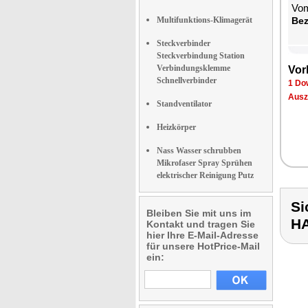
Vom
Multifunktions-Klimagerät
Be­
Steckverbinder
Steckverbindung Station
Verbindungsklemme
Vor­
Schnellverbinder
1 Dow
Aus­z
Standventilator
Heizkörper
Nass Wasser schrubben
Mikrofaser Spray Sprühen
elektrischer Reinigung Putz
Si
Bleiben Sie mit uns im
H
Kontakt und tragen Sie
hier Ihre E-Mail-Adresse
für unsere HotPrice-Mail
ein: