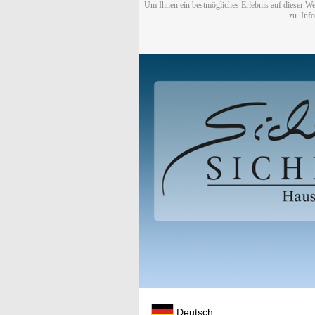
Um Ihnen ein bestmögliches Erlebnis auf dieser We
zu. Inf
Deutsch