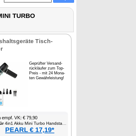
 MINI TURBO
­halts­ge­rä­te Tisch-
r
Ge­prüf­ter Ver­sand­
rück­läu­fer zum Top-
Preis - mit 24 Mo­na­
ten Ge­währ­leis­tung!
en empf. VK: € 79,90
ür
4in1 Ak­ku Mi­ni Tur­bo Hand­s­taub­sau­ger & -Ge­blä­se
PEARL € 17,19*