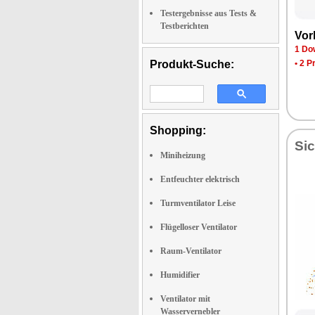
Testergebnisse aus Tests &
Testberichten
Vor­
1 Dow
Produkt-Suche:
•
2 P
Shopping:
Sic
Miniheizung
Entfeuchter elektrisch
Turmventilator Leise
Flügelloser Ventilator
Raum-Ventilator
Humidifier
Ventilator mit
Wasservernebler