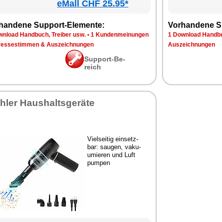
eMall CHF 25.95*
han­de­ne Sup­port-Ele­men­te:
Vor­han­de­ne S
n­load Hand­buch, Trei­ber usw.
•
1 Kun­den­mei­nun­gen
1 Down­load Hand­bu
res­se­stim­men & Aus­zeich­nun­gen
Aus­zeich­nun­gen
Sup­port-Be­
reich
h­ler Haus­halts­ge­rä­te
Viel­sei­tig ein­setz­
bar: sau­gen, va­ku­
umie­ren und Luft
pum­pen