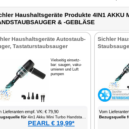
chler Haushaltsgeräte Produkte 4IN1 AKKU
ANDSTAUBSAUGER & -GEBLÄSE
h­ler Haus­halts­ge­rä­te Au­to­staub­
Sich­ler Haus
­ger, Tas­ta­tur­staub­sau­ger
Staub­sau­ge
Viel­sei­tig ein­setz­
bar: sau­gen, va­ku­
umie­ren und Luft
pum­pen
 Lie­fe­ran­ten empf. VK: € 79,90
Vom Lie­fe­ran­t
zugs­quel­le für
4in1 Ak­ku Mi­ni Tur­bo Hand­s­taub­sau­ger & -Ge­blä­se
Be­zugs­quel­le f
PEARL € 19,99*