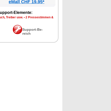
eMall CHF 19.95*
up­port-Ele­men­te:
ch, Trei­ber usw.
•
2 Pres­se­stim­men &
Sup­port-Be­
reich