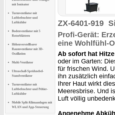
mit Ionisator
Turmventilator mit
Luftbefeuchter und
ZX-6401-919
S
Luftkühler
Bodenventilator mit 5
Profi-Gerät: Er
Rotorblättern
eine Wohlfühl-
Höhenverstellbarer
Raumventilator mit 3D-
Ab sofort hat Hitz
Oszillation
oder im Garten: Dies
Multi-Ventilator
für frischen Wind. 
Ultraschall-Sprühnebel-
ihn zusätzlich einf
Standventilator
Ihrer Haut wirkt die
Turmventilator mit
Luftbefeuchter und Peltier-
Meeresbrise. Und is
Luftkühler
Luft völlig unbede
Mobile Split-Klimaanlagen mit
WLAN und App-Steuerung
Angenehme Abküh