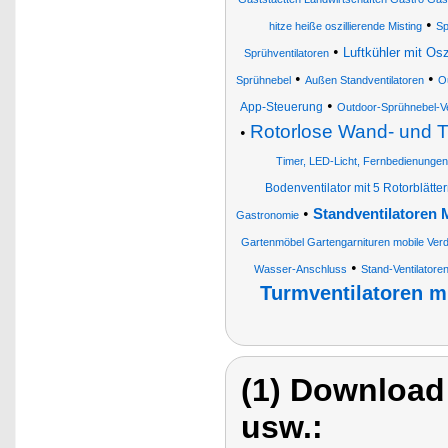
•
hitze heiße oszillierende Misting
Sp
•
Luftkühler mit Osz
Sprühventilatoren
•
•
Sprühnebel
Außen Standventilatoren
Ou
•
App-Steuerung
Outdoor-Sprühnebel-Ve
Rotorlose Wand- und Ti
•
Timer, LED-Licht, Fernbedienungen
Bodenventilator mit 5 Rotorblätte
•
Standventilatoren M
Gastronomie
Gartenmöbel Gartengarnituren mobile Verd
•
Wasser-Anschluss
Stand-Ventilatore
Turmventilatoren mi
(1) Download
usw.: