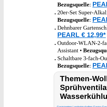
PEAR
Bezugsquelle
:
20er-Set Super-Alkal
PEAR
Bezugsquelle
:
Dehnbarer Gartensch
PEARL € 12,99*
Outdoor-WLAN-2-fac
Assistant •
Bezugsqu
Schaltbare 3-fach-Out
PEAR
Bezugsquelle
:
Themen-Wolk
Sprühventila
Wasserkühl
Gaststaetten Landwirtschaften Gastro Gast