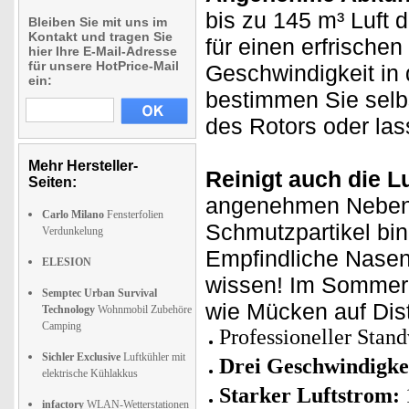
bis zu 145 m³ Luft 
Bleiben Sie mit uns im
Kontakt und tragen Sie
für einen erfrischen
hier Ihre E-Mail-Adresse
für unsere HotPrice-Mail
Geschwindigkeit in 
ein:
bestimmen Sie selb
des Rotors oder la
Mehr Hersteller-
Reinigt auch die Lu
Seiten:
angenehmen Nebene
Carlo Milano
Fensterfolien
Schmutzpartikel bind
Verdunkelung
Empfindliche Nasen
ELESION
wissen! Im Sommer h
Semptec Urban Survival
wie Mücken auf Dist
Technology
Wohnmobil Zubehöre
Camping
Professioneller Stan
Sichler Exclusive
Luftkühler mit
Drei Geschwindigkei
elektrische Kühlakkus
Starker Luftstrom:
infactory
WLAN-Wetterstationen