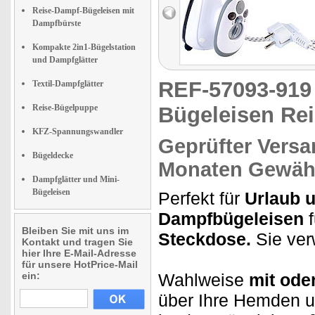
Reise-Dampf-Bügeleisen mit
Dampfbürste
Kompakte 2in1-Bügelstation
und Dampfglätter
REF-57093-91
Textil-Dampfglätter
Reise-Bügelpuppe
Bügeleisen Rei
KFZ-Spannungswandler
Geprüfter Versa
Bügeldecke
Monaten Gewähr
Dampfglätter und Mini-
Bügeleisen
Perfekt für
Urlaub u
Dampfbügeleisen
f
Bleiben Sie mit uns im
Steckdose.
Sie ver
Kontakt und tragen Sie
hier Ihre E-Mail-Adresse
für unsere HotPrice-Mail
ein:
Wahlweise
mit ode
über Ihre Hemden u