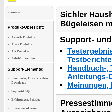
Sichler Haus
Startseite
Bügeleisen m
Produkt-Übersicht:
Support- und
Aktuelle Produkte
Ältere Produkte
Testergebni
Alle Produkte
Testbericht
Zubehör Produkte
Handbuch-, T
Support-Elemente:
Anleitungs-
Handbuch-, Treiber-, Video-
Downloads
Meinungen, 
Support-FAQs
Erfahrungen, Beiträge
Pressestimme
Diskussions-Forum