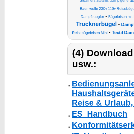
Steamers Steams Dampfgenerato
Baumwolle 230v 110v Reisebüge
•
Dampfbuegler
Bügeleisen mit
Trocknerbügel
•
Dampf
•
Textil Dam
Reisebügeleisen Mini
(4) Download
usw.:
Bedienungsanle
Haushaltsgerät
Reise & Urlaub,
ES_Handbuch
Konformitätser