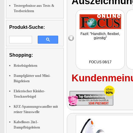
Auszeichnun
Testergebnisse aus Tests &
Testberichten
Produkt-Suche:
Fazit: "Handlich, flexibel,
günstig"
Shopping:
FOCUS 08/17
Reisebügeleisen
Kundenmeinu
Dampfglätter und Mini-
Bügeleisen
Elektrischer Kleider-
Trocknerbügel
KFZ-Spannungswandler mit
reiner Sinuswelle
Kabelloses 2in1-
Dampfbügeleisen