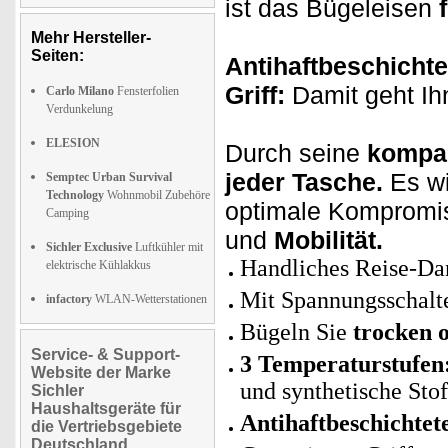
ist das Bügeleisen
Mehr Hersteller-
Seiten:
Antihaftbeschichte
Griff:
Damit geht I
Carlo Milano
Fensterfolien
Verdunkelung
ELESION
Durch seine
kompa
jeder Tasche.
Es wi
Semptec Urban Survival
Technology
Wohnmobil Zubehöre
optimale Kompromi
Camping
und
Mobilität.
Sichler Exclusive
Luftkühler mit
Handliches Reise-Da
elektrische Kühlakkus
Mit Spannungsschalt
infactory
WLAN-Wetterstationen
Bügeln Sie
trocken 
Service- & Support-
3 Temperaturstufen
Website der Marke
und synthetische Stof
Sichler
Haushaltsgeräte für
Antihaftbeschichtet
die Vertriebsgebiete
Deutschland,