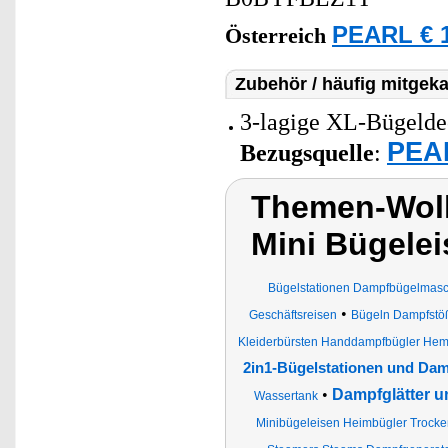
PEARL € 1
Österreich
Zubehör / häufig mitgeka
3-lagige XL-Bügelde
PEAR
Bezugsquelle
:
Themen-Wolk
Mini Bügelei
Bügelstationen Dampfbügelmasc
•
Geschäftsreisen
Bügeln Dampfstöß
Kleiderbürsten Handdampfbügler Hemd
2in1-Bügelstationen und Dam
•
Dampfglätter u
Wassertank
Minibügeleisen Heimbügler Trock