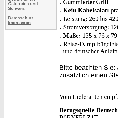
Gummierter Griff
Österreich und
Schweiz
Kein Kabelsalat:
pra
Leistung: 260 bis 42
Datenschutz
Impressum
Stromversorgung: 12
Maße:
135 x 76 x 79
Reise-Dampfbügeleise
und deutscher Anleit
Bitte beachten Sie:
zusätzlich einen St
Vom Lieferanten emp
Bezugsquelle
Deutsch
B0BYFBLZ1T