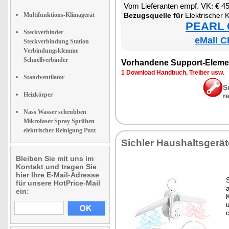
Vom Lie­fe­ran­ten empf. VK: € 4
Multifunktions-Klimagerät
Be­zugs­quel­le für
Elek­tri­scher Klei
PEARL €
Steckverbinder
eMall C
Steckverbindung Station
Verbindungsklemme
Schnellverbinder
Vor­han­de­ne Sup­port-Ele­me
1 Down­load Hand­buch, Trei­ber usw.
Standventilator
S
Heizkörper
r
Nass Wasser schrubben
Mikrofaser Spray Sprühen
elektrischer Reinigung Putz
Sich­ler Haus­halts­ge­rä­
Bleiben Sie mit uns im
Kontakt und tragen Sie
hier Ihre E-Mail-Adresse
für unsere HotPrice-Mail
a
ein:
K
u