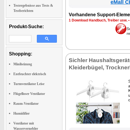
eMall C
Testergebnisse aus Tests &
Testberichten
Vor­han­de­ne Sup­port-Ele­me
1 Down­load Hand­buch, Trei­ber usw.
Produkt-Suche:
S
r
Shopping:
Sich­ler Haus­halts­ge­rä­t
Miniheizung
Klei­der­bü­gel, Trock­ner
Entfeuchter elektrisch
Turmventilator Leise
a
K
Flügelloser Ventilator
u
Raum-Ventilator
Humidifier
Ventilator mit
Wasservernebler