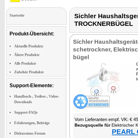
Sichler Haushaltsg
Startseite
TROCKNERBÜGEL
Produkt-Übersicht:
Sich­ler Haus­halts­ge­rä­
Aktuelle Produkte
sche­trock­ner, Elek­tri­s
Ältere Produkte
bü­gel
Alle Produkte
G
r
Zubehör Produkte
P
t
Support-Elemente:
Handbuch-, Treiber-, Video-
Downloads
Support-FAQs
Vom Lie­fe­ran­ten empf. VK: € 4
Erfahrungen, Beiträge
Be­zugs­quel­le für
Elek­tri­scher Klei
PEARL €
Diskussions-Forum