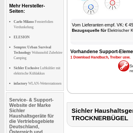
Mehr Hersteller-
Seiten:
Carlo Milano
Fensterfolien
Vom Lie­fe­ran­ten empf. VK: € 4
Verdunkelung
Be­zugs­quel­le für
Elek­tri­scher Klei
ELESION
Semptec Urban Survival
Vor­han­de­ne Sup­port-Ele­me
Technology
Wohnmobil Zubehöre
1 Down­load Hand­buch, Trei­ber usw.
Camping
S
Sichler Exclusive
Luftkühler mit
r
elektrische Kühlakkus
infactory
WLAN-Wetterstationen
Service- & Support-
Website der Marke
Sichler Haushaltsg
Sichler
Haushaltsgeräte für
TROCKNERBÜGEL
die Vertriebsgebiete
Deutschland,
Österreich und