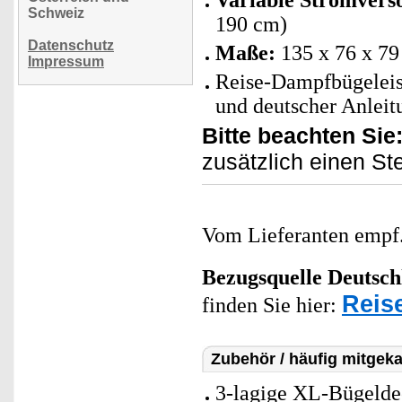
Variable Stromvers
Schweiz
190 cm)
Datenschutz
Maße:
135 x 76 x 79
Impressum
Reise-Dampfbügeleise
und deutscher Anleit
Bitte beachten Sie
zusätzlich einen St
Vom Lieferanten emp
Bezugsquelle
Deutsch
Reis
finden Sie hier:
Zubehör / häufig mitgeka
3-lagige XL-Bügelde