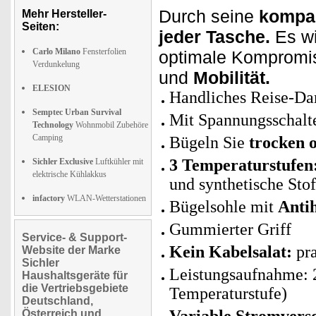
Durch seine
kompa
Mehr Hersteller-
Seiten:
jeder Tasche.
Es wi
Carlo Milano
Fensterfolien
optimale Kompromi
Verdunkelung
und
Mobilität.
ELESION
Handliches Reise-Da
Semptec Urban Survival
Mit Spannungsschalt
Technology
Wohnmobil Zubehöre
Camping
Bügeln Sie
trocken 
3 Temperaturstufen
Sichler Exclusive
Luftkühler mit
elektrische Kühlakkus
und synthetische Stof
infactory
WLAN-Wetterstationen
Bügelsohle mit
Anti
Gummierter Griff
Service- & Support-
Kein Kabelsalat:
pra
Website der Marke
Sichler
Leistungsaufnahme: 
Haushaltsgeräte für
die Vertriebsgebiete
Temperaturstufe)
Deutschland,
Österreich und