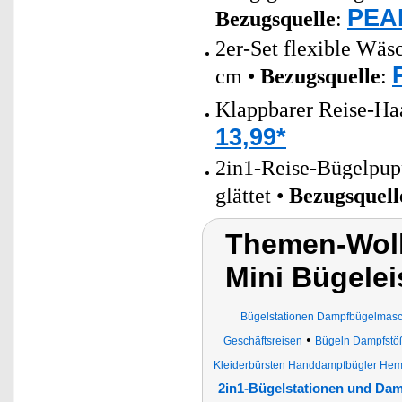
PEAR
Bezugsquelle
:
2er-Set flexible Wäs
cm •
Bezugsquelle
:
Klappbarer Reise-Ha
13,99*
2in1-Reise-Bügelpup
glättet •
Bezugsquell
Themen-Wolk
Mini Bügelei
Bügelstationen Dampfbügelmasc
•
Geschäftsreisen
Bügeln Dampfstöß
Kleiderbürsten Handdampfbügler Hemd
2in1-Bügelstationen und Dam