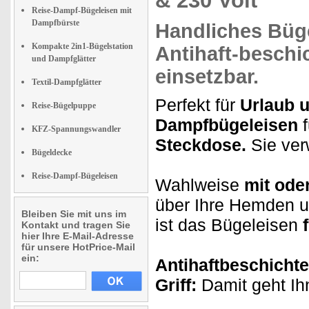
& 230 Volt
Reise-Dampf-Bügeleisen mit
Dampfbürste
Handliches Büg
Kompakte 2in1-Bügelstation
Antihaft-beschi
und Dampfglätter
einsetzbar.
Textil-Dampfglätter
Perfekt für
Urlaub u
Reise-Bügelpuppe
Dampfbügeleisen
f
KFZ-Spannungswandler
Steckdose.
Sie ver
Bügeldecke
Reise-Dampf-Bügeleisen
Wahlweise
mit ode
über Ihre Hemden u
Bleiben Sie mit uns im
ist das Bügeleisen
Kontakt und tragen Sie
hier Ihre E-Mail-Adresse
für unsere HotPrice-Mail
ein:
Antihaftbeschichte
Griff:
Damit geht I