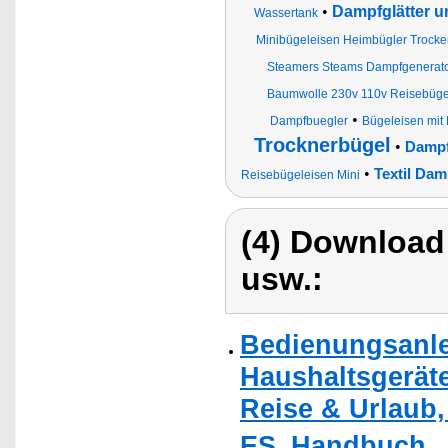
•
Dampfglätter u
Wassertank
Minibügeleisen Heimbügler Trock
Steamers Steams Dampfgenerato
Baumwolle 230v 110v Reisebüge
•
Dampfbuegler
Bügeleisen mit
Trocknerbügel
•
Dampf
•
Textil Dam
Reisebügeleisen Mini
(4) Download
usw.:
Bedienungsanle
Haushaltsgerät
Reise & Urlaub,
ES_Handbuch