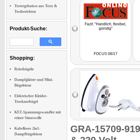
Testergebnisse aus Tests &
Testberichten
Fazit: "Handlich, flexibel,
Produkt-Suche:
günstig"
FOCUS 08/17
Shopping:
Reisebügeln
Dampfglätter und Mini-
Bügeleisen
Elektrischer Kleider-
Trocknerbügel
KFZ-Spannungswandler mit
reiner Sinuswelle
GRA-15709-9
Kabelloses 2in1-
Dampfbügeleisen