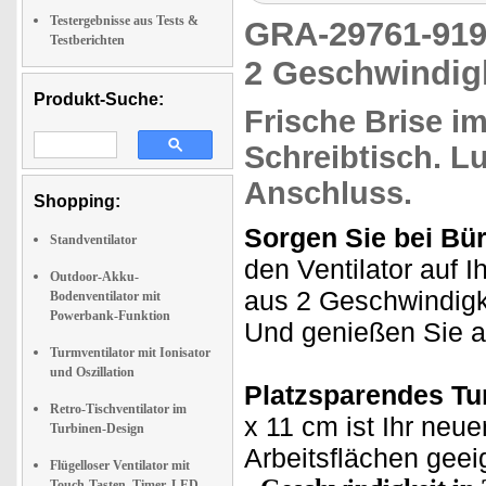
Testergebnisse aus Tests &
GRA-29761-9
Testberichten
2 Geschwindigk
Produkt-Suche:
Frische Brise
im
Schreibtisch.
Lu
Anschluss.
Shopping:
Sorgen Sie bei Bür
Standventilator
den Ventilator auf I
Outdoor-Akku-
aus 2 Geschwindigke
Bodenventilator mit
Powerbank-Funktion
Und genießen Sie a
Turmventilator mit Ionisator
und Oszillation
Platzsparendes Tu
Retro-Tischventilator im
x 11 cm ist Ihr neue
Turbinen-Design
Arbeitsflächen geei
Flügelloser Ventilator mit
Touch-Tasten, Timer, LED-