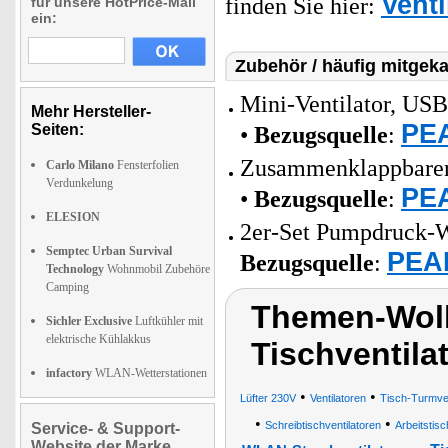
Venti
finden Sie hier:
für unsere HotPrice-Mail
ein:
Zubehör / häufig mitgeka
Mini-Ventilator, US
Mehr Hersteller-
PEA
Seiten:
•
Bezugsquelle
:
Zusammenklappbarer 
Carlo Milano
Fensterfolien
Verdunkelung
PEA
•
Bezugsquelle
:
ELESION
2er-Set Pumpdruck-Wa
Semptec Urban Survival
PEAR
Bezugsquelle
:
Technology
Wohnmobil Zubehöre
Camping
Themen-Wolk
Sichler Exclusive
Luftkühler mit
elektrische Kühlakkus
Tischventila
infactory
WLAN-Wetterstationen
•
•
Lüfter 230V
Ventilatoren
Tisch-Turmven
•
•
Schreibtischventilatoren
Arbeitsti
Service- & Support-
Website der Marke