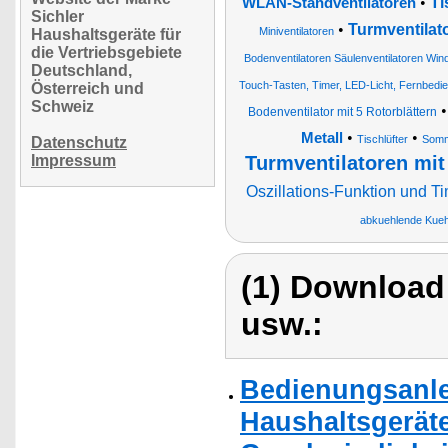
•
Ti
WLAN-Standventilatoren
Sichler
•
Turmventilato
Miniventilatoren
Haushaltsgeräte für
die Vertriebsgebiete
Bodenventilatoren Säulenventilatoren Win
Deutschland,
Touch-Tasten, Timer, LED-Licht, Fernbedi
Österreich und
Schweiz
Bodenventilator mit 5 Rotorblättern
•
•
Metall
Tischlüfter
Somme
Datenschutz
Impressum
Turmventilatoren mit
Oszillations-Funktion und T
abkuehlende Kuehl
(1) Download
usw.:
Bedienungsanlei
Haushaltsgeräte