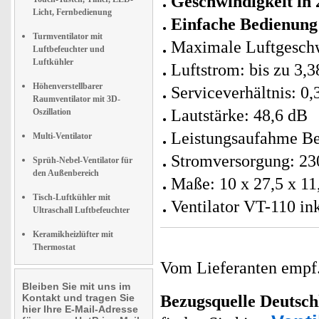
Geschwindigkeit in 2
Licht, Fernbedienung
Einfache Bedienung
Turmventilator mit
Maximale Luftgeschw
Luftbefeuchter und
Luftkühler
Luftstrom: bis zu 3,
Höhenverstellbarer
Serviceverhältnis: 0
Raumventilator mit 3D-
Lautstärke: 48,6 dB
Oszillation
Leistungsaufahme Be
Multi-Ventilator
Stromversorgung: 230
Sprüh-Nebel-Ventilator für
den Außenbereich
Maße: 10 x 27,5 x 11
Tisch-Luftkühler mit
Ventilator VT-110 in
Ultraschall Luftbefeuchter
Keramikheizlüfter mit
Thermostat
Vom Lieferanten emp
Bleiben Sie mit uns im
Kontakt und tragen Sie
Bezugsquelle
Deutsch
hier Ihre E-Mail-Adresse