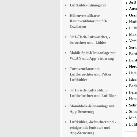
Je 3
Luftkühler-Klimagerät
Auss
Oszi
Höhenverstellbarer
Raumventilator mit 3D-
Hori
Oszillation
Luft
Maxi
3in1-Tisch-Luftwäscher, -
Verd
befeuchter und -kühler
Serv
Mobile Split-Klimaanlage mit
Betr
WLAN und App-Steuerung
Leis
Her
Turmventilator mit
Hera
Luftbefeuchter und Peltier-
Idea
Luftkühler
Bedi
3in1-Tisch-Luftkühler, -
Fern
Luftbefeuchter und Luftfilter
Hera
Sehr
Monoblock-Klimaanlage mit
Stro
App-Steuerung
Maße
Luftkühler, -befeuchter und -
Luft
reiniger mit Ionisator und
App-Steuerung