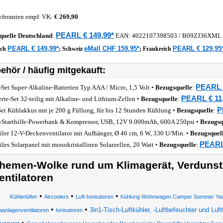
eferanten empf. VK:
€ 269,90
PEARL € 149,99*
quelle
Deutschland
:
EAN:
4022107398503
/ B09ZJ36XML
PEARL € 149,99*
eMall CHF 159.95*
PEARL € 129,95
ich
;
Schweiz
;
Frankreich
ehör / häufig mitgekauft:
PEARL €
-Set Super-Alkaline-Batterien Typ AAA / Micro, 1,5 Volt •
Bezugsquelle
:
PEARL € 11
erie-Set 32-teilig mit Alkaline- und Lithium-Zellen •
Bezugsquelle
:
P
Set Kühlakkus mit je 200 g Füllung, für bis 12 Stunden Kühlung •
Bezugsquelle
:
-Starthilfe-Powerbank & Kompressor, USB, 12V 9.000mAh, 600A 250psi •
Bezugsq
ler 12-V-Deckenventilator mit Aufhänger, Ø 46 cm, 6 W, 330 U/Min. •
Bezugsquel
PEARL 
les Solarpanel mit monokristallinen Solarzellen, 20 Watt •
Bezugsquelle
:
hemen-Wolke rund um Klimagerät, Verdunstu
entilatoren
•
•
•
Kühlerlüfter
Aircoolers
Luft-Ionisatoren
Kühlung Wohnwagen Camper Sommer Yacht
•
•
3in1-Tisch-Luftkühler, -Luftbefeuchter und Luftf
aanlagenventilatoren
Ionisatoren
•