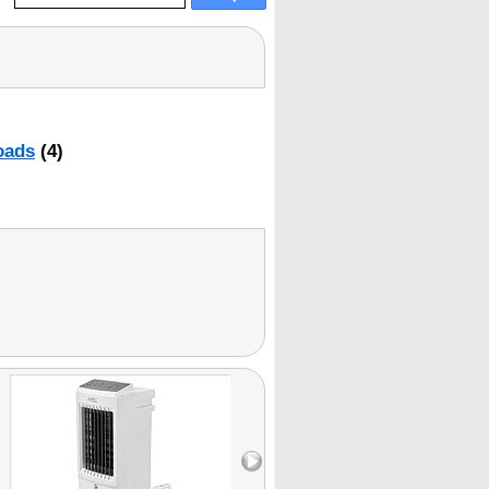
oads
(4)