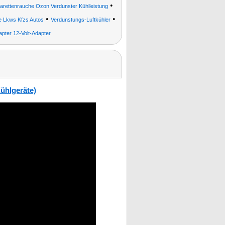
•
arettenrauche Ozon Verdunster Kühlleistung
•
•
e Lkws Kfzs Autos
Verdunstungs-Luftkühler
apter 12-Volt-Adapter
Kühlgeräte)