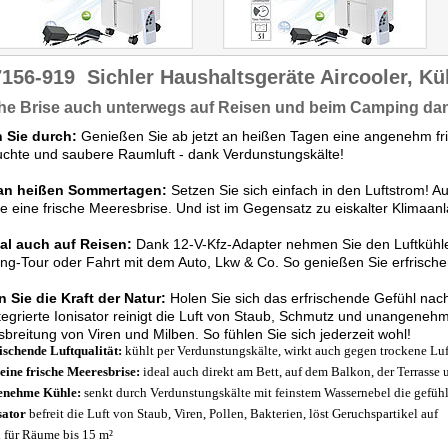
7156-919
Sichler Haushaltsgeräte Aircooler, Kü
he Brise auch unterwegs auf Reisen und beim Camping da
 Sie durch:
Genießen Sie ab jetzt an heißen Tagen eine angenehm fri
uchte und saubere Raumluft - dank Verdunstungskälte!
 an heißen Sommertagen:
Setzen Sie sich einfach in den Luftstrom! Auf
ie eine frische Meeresbrise. Und ist im Gegensatz zu eiskalter Klimaanl
al auch auf Reisen:
Dank 12-V-Kfz-Adapter nehmen Sie den Luftkühler
g-Tour oder Fahrt mit dem Auto, Lkw & Co. So genießen Sie erfrische
 Sie die Kraft der Natur:
Holen Sie sich das erfrischende Gefühl na
tegrierte Ionisator reinigt die Luft von Staub, Schmutz und unangene
sbreitung von Viren und Milben. So fühlen Sie sich jederzeit wohl!
ischende Luftqualität:
kühlt per Verdunstungskälte, wirkt auch gegen trockene Luf
eine frische Meeresbrise:
ideal auch direkt am Bett, auf dem Balkon, der Terrasse u
enehme Kühle:
senkt durch Verdunstungskälte mit feinstem Wassernebel die gefühl
sator
befreit die Luft von Staub, Viren, Pollen, Bakterien, löst Geruchspartikel auf
l für Räume bis 15 m²