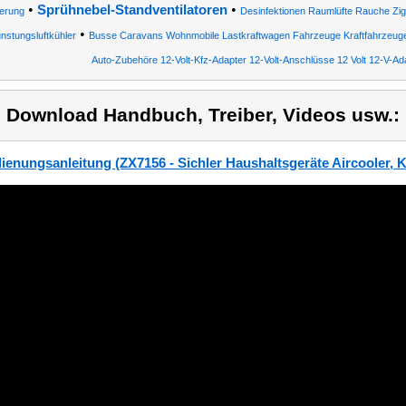
•
•
Sprühnebel-Standventilatoren
erung
Desinfektionen Raumlüfte Rauche Zig
•
nstungsluftkühler
Busse Caravans Wohnmobile Lastkraftwagen Fahrzeuge Kraftfahrzeug
Auto-Zubehöre 12-Volt-Kfz-Adapter 12-Volt-Anschlüsse 12 Volt 12-V-Ad
) Download Handbuch, Treiber, Videos usw.:
ienungsanleitung (ZX7156 - Sichler Haushaltsgeräte Aircooler, 