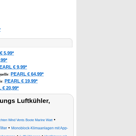
*
 5,99*
,99*
EARL € 9,99*
PEARL € 64,99*
uelle
:
PEARL € 19,99*
le
:
€ 20,99*
ngs Luftkühler,
•
en Wind Vents Boote Marine Watt
•
ilter
Monoblock-Klimaanlagen mit App-
•
•