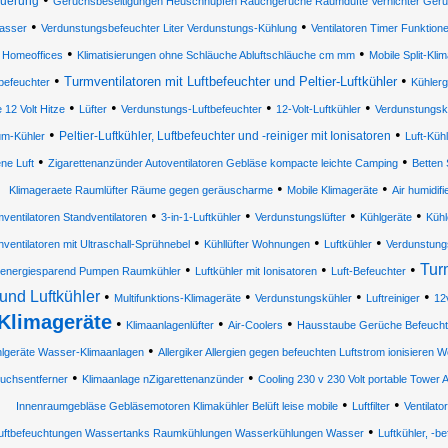
euerung
Geruchsbeseitigungen Heuschnupfen Rauchgerüche Raumdüfte Vernichter Ger
•
•
asser
Verdunstungsbefeuchter Liter Verdunstungs-Kühlung
Ventilatoren Timer Funktione
•
•
Homeoffices
Klimatisierungen ohne Schläuche Abluftschläuche cm mm
Mobile Split-Kl
•
•
Turmventilatoren mit Luftbefeuchter und Peltier-Luftkühler
befeuchter
Kühlerg
•
•
•
•
e 12 Volt Hitze
Lüfter
Verdunstungs-Luftbefeuchter
12-Volt-Luftkühler
Verdunstungskü
•
•
Peltier-Luftkühler, Luftbefeuchter und -reiniger mit Ionisatoren
m-Kühler
Luft-Küh
•
•
ne Luft
Zigarettenanzünder Autoventilatoren Gebläse kompacte leichte Camping
Betten
•
•
Klimageraete Raumlüfter Räume gegen geräuscharme
Mobile Klimageräte
Air humidifi
•
•
•
•
ventilatoren Standventilatoren
3-in-1-Luftkühler
Verdunstungslüfter
Kühlgeräte
Kühl
•
•
•
hventilatoren mit Ultraschall-Sprühnebel
Kühllüfter Wohnungen
Luftkühler
Verdunstung
•
•
•
Turm
energiesparend Pumpen Raumkühler
Luftkühler mit Ionisatoren
Luft-Befeuchter
und Luftkühler
•
•
•
•
Multifunktions-Klimageräte
Verdunstungskühler
Luftreiniger
12
Klimageräte
•
•
•
Klimaanlagenlüfter
Air-Coolers
Hausstaube Gerüche Befeuchtu
•
lgeräte Wasser-Klimaanlagen
Allergiker Allergien gegen befeuchten Luftstrom ionisieren
•
•
uchsentferner
Klimaanlage nZigarettenanzünder
Cooling 230 v 230 Volt portable Tower
•
•
Innenraumgebläse Gebläsemotoren Klimakühler Belüft leise mobile
Luftfilter
Ventilato
•
uftbefeuchtungen Wassertanks Raumkühlungen Wasserkühlungen Wasser
Luftkühler, -be