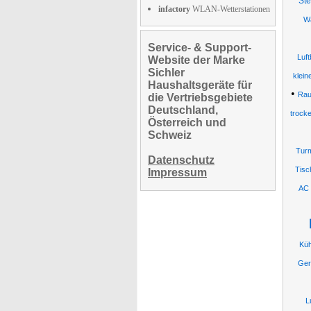
St
infactory
WLAN-Wetterstationen
W
Service- & Support-
Luft
Website der Marke
Sichler
klein
Haushaltsgeräte für
•
Rau
die Vertriebsgebiete
Deutschland,
trocke
Österreich und
Schweiz
Turm
Datenschutz
Tisc
Impressum
AC 
Küh
Ger
L