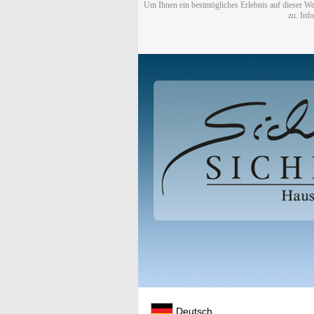
Um Ihnen ein bestmögliches Erlebnis auf dieser We
zu. Inf
Deutsch