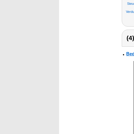
Steu
Verdu
(4
Bed