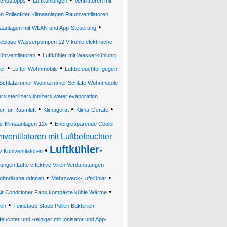
uchsstopps
Luftkühlungen
Ventilatoren mit
n Pollenfilter Klimaanlagen Raumventilatoren
•
imaanlagen mit WLAN und App-Steuerung
ebläse Wasserpumpen 12 V kühle elektrische
•
hlventilatoren
Luftkühler mit Wasserkühlung
•
•
ler
Lüfter Wohnmobile
Luftbefeuchter gegen
 Schlafzimmer Wohnzimmer Schläfe Wohnmobile
ers sterilizers ionizers water evaporation
•
•
•
er für Raumluft
Klimagerät
Klima-Geräte
•
s-Klimaanlagen 12v
Energiesparende Cooler
ventilatoren mit Luftbefeuchter
Luftkühler-
•
v Kühlventilatoren
ngen Lüfte effektive Viren Verdunstungen
•
•
 Wohnräume drinnen
Mehrzweck-Luftkühler
•
 Air Conditioner Fans kompakte kühle Wärme
•
ren
Feinstaub Staub Pollen Bakterien
feuchter und -reiniger mit Ionisator und App-