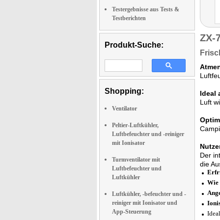
Testergebnisse aus Tests &
Testberichten
ZX-
Produkt-Suche:
Frisc
Atmen
Luftfe
Shopping:
Ideal
Luft w
Ventilator
Optim
Peltier-Luftkühler,
Campin
Luftbefeuchter und -reiniger
mit Ionisator
Nutzen
Der in
Turmventilator mit
die Au
Luftbefeuchter und
Erfr
Luftkühler
Wie 
Ang
Luftkühler, -befeuchter und -
reiniger mit Ionisator und
Ioni
App-Steuerung
Idea