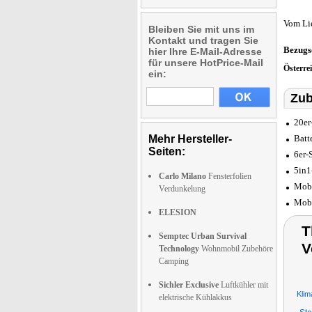
Vom Li
Bleiben Sie mit uns im
Kontakt und tragen Sie
Bezugs
hier Ihre E-Mail-Adresse
für unsere HotPrice-Mail
Österre
ein:
Zub
20er
Mehr Hersteller-
Batt
Seiten:
6er-
5in1
Carlo Milano
Fensterfolien
Mobi
Verdunkelung
Mobi
ELESION
T
Semptec Urban Survival
V
Technology
Wohnmobil Zubehöre
Camping
Sichler Exclusive
Luftkühler mit
Klim
elektrische Kühlakkus