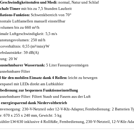
 Geschwindigkeitsstufen und Modi:
normal, Natur und Schlaf
chalt-Timer
mit bis zu 7,5 Stunden Laufzeit
llations-Funktion:
Schwenkbereich von 70°
zontale Luftlamellen manuell einstellbar
volumen bis zu 660 m³/h
male Luftgeschwindigkeit: 5,5 m/s
unstungsvolumen: 250 ml/h
iceverhältnis: 0,55 (m³/min)/W
iebslautstärke: 59 dB(A)
tung: 20 W
ausnehmbarer Wassertank:
5 Liter Fassungsvermögen
usnehmbarer Filter
l für den mobilen Einsatz dank 4 Rollen:
leicht zu bewegen
enpanel mit LEDs direkt am Luftkühler
bedienung zur bequemen Funktionseinstellung
usnehmbarer Filter: Filtert Staub und Fasern aus der Luft
 energiesparend dank Niedervoltbetrieb
mversorgung: 230-V-Netzteil oder 12-V-Kfz-Adapter, Fernbedienung: 2 Batterien Ty
: 670 x 255 x 240 mm, Gewicht: 5 kg
kühler LW-630 inklusive 4 Rollfüße, Fernbedienung, 230-V-Netzteil, 12-V-Kfz-Ada