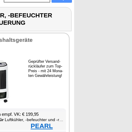
LER, -BEFEUCHTER
EUERUNG
­halts­ge­rä­te
Ge­prüf­ter Ver­sand­
rück­läu­fer zum Top-
Preis - mit 24 Mo­na­
ten Ge­währ­leis­tung!
en empf. VK: € 199,95
ür
Luft­küh­ler, -be­feuch­ter und -rei­ni­ger mit Io­ni­sa­tor und App-Steue­rung
PEARL