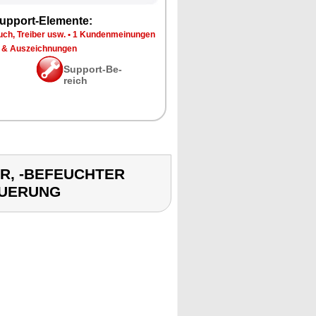
up­port-Ele­men­te:
ch, Trei­ber usw.
•
1 Kun­den­mei­nun­gen
 & Aus­zeich­nun­gen
Sup­port-Be­
reich
LER, -BEFEUCHTER
EUERUNG