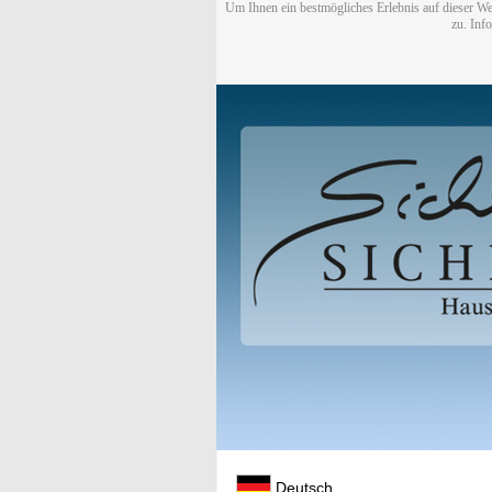
Um Ihnen ein bestmögliches Erlebnis auf dieser We
zu. Inf
Deutsch