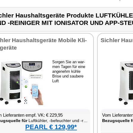
chler Haushaltsgeräte Produkte LUFTKÜH
D -REINIGER MIT IONISATOR UND APP-ST
h­ler Haus­halts­ge­rä­te Mo­bi­le Kli­
Sich­ler Haus
ge­rä­te
Sor­gen Sie an war­
men Ta­gen für ei­ne
an­ge­nehm küh­le
Bri­se und sau­be­re
Luft
 Lie­fe­ran­ten empf. VK: € 229,95
Vom Lie­fe­ran­t
zugs­quel­le für
Luft­küh­ler, -be­feuch­ter und -rei­ni­ger mit Io­ni­sa­tor und App-Steue­rung
Be­zugs­quel­le f
PEARL € 129,99*