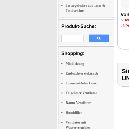
Testergebnisse aus Tests &
Testberichten
Vor­
5 Dow
Produkt-Suche:
•
3 P
Shopping:
Miniheizung
Si
Entfeuchter elektrisch
UN
Turmventilator Leise
Flügelloser Ventilator
Raum-Ventilator
Humidifier
Ventilator mit
Wasservernebler