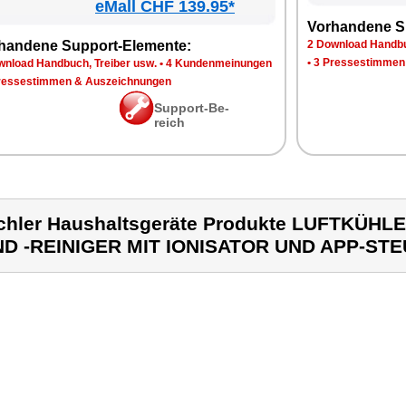
eMall CHF 139.95*
Vor­han­de­ne S
han­de­ne Sup­port-Ele­men­te:
2 Down­load Hand­bu
•
3 Pres­se­stim­men
n­load Hand­buch, Trei­ber usw.
•
4 Kun­den­mei­nun­gen
res­se­stim­men & Aus­zeich­nun­gen
Sup­port-Be­
reich
chler Haushaltsgeräte Produkte LUFTKÜH
D -REINIGER MIT IONISATOR UND APP-ST