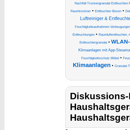
Nachfüll-Trockengranulat Entfeuchten F
•
•
Raumtrockner
Entfeuchter-Boxen
Deh
Luftreiniger & Entfeucht
Feuchtigkeitsaufnahmen Vorbeugunge
•
Entfeuchtungen
Raumluftentfeuchter, n
WLAN-L
•
Entfeuchtergranulat
Klimaanlagen mit App-Steueru
•
Feuchtigkeitsschutz Möbel
Feuc
Klimaanlagen
•
Granulat-
Diskussions-
Haushaltsger
Haushaltsger