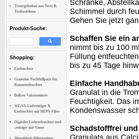
Schränke, Abstellk
Testergebnisse aus Tests &
Schimmel durch feuc
Testberichten
Gehen Sie jetzt gan
Produkt-Suche:
Schaffen Sie ein 
nimmt bis zu 100 ml 
Füllung entfeuchte
Shopping:
bis zu 45 Tage hin
Entfeuchter
Granulat-Nachfüllpack für
Einfache Handhab
Raumentfeuchter
Granulat in die Trom
Balken-Vakuumierer
Feuchtigkeit. Das 
WLAN-Luftreiniger &
Kondenswasser schüt
Entfeuchter mit HEPA-Filter
Digitaler Luftentfeuchter und
Schadstofffrei und
-reiniger mit Timer
Granulats aus Calci
Monoblock-Klimaanlage