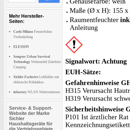
Gehäusefarbe: weiß
Maße (Ø x H): 155 x
Mehr Hersteller-
Raumentfeuchter
ink
Seiten:
Anleitung
Carlo Milano
Fensterfolien
Verdunkelung
ELESION
Semptec Urban Survival
Signalwort: Achtung
Technology
Wohnmobil Zubehöre
Camping
EUH-Sätze:
Sichler Exclusive
Luftkühler mit
Gefahrenhinweise GH
elektrische Kühlakkus
H315 Verursacht Hautr
infactory
WLAN-Wetterstationen
H319 Verursacht schw
Sicherheitshinweise 
Service- & Support-
Website der Marke
P101 Ist ärztlicher Ra
Sichler
Kennzeichnungsetikett 
Haushaltsgeräte für
die Vertriebsgebiete