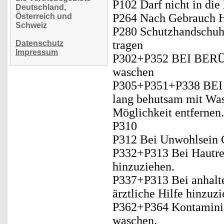
P102 Darf nicht in di
Deutschland,
P264 Nach Gebrauch H
Österreich und
Schweiz
P280 Schutzhandschuh
tragen
Datenschutz
Impressum
P302+P352 BEI BERÜ
waschen
P305+P351+P338 BE
lang behutsam mit Was
Möglichkeit entfernen.
P310
P312 Bei Unwohlsei
P332+P313 Bei Hautrei
hinzuziehen.
P337+P313 Bei anhalte
ärztliche Hilfe hinzuzi
P362+P364 Kontaminie
waschen.