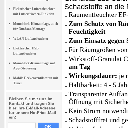
Schadstoffe an die 
Elektrischer Luftentfeuchter
Raumentfeuchter EF-
mit Lufterfrischer-Funktion
Zum Schutz von Rä
Monoblock-Klimaanlage, auch
für Outdoor-Montage
Feuchtigkeit
WLAN-Luftentfeuchter
Zum Einsatz gegen
Für Räumgrößen vo
Elektrischer USB
Luftentfeuchter
Wirkstoff-Granulat 
Monoblock-Klimaanlage mit
am Tag
App-Steuerung
Wirkungsdauer:
je 
Mobile Deckenventilatoren mit
Timer
Haltbarkeit: 4 - 5 Ja
Transparenter Auffan
Bleiben Sie mit uns im
Öffnung mit Sicherhe
Kontakt und tragen Sie
hier Ihre E-Mail-Adresse
Kein Strom notwendi
für unsere HotPrice-Mail
ein:
Schadstofffrei und g