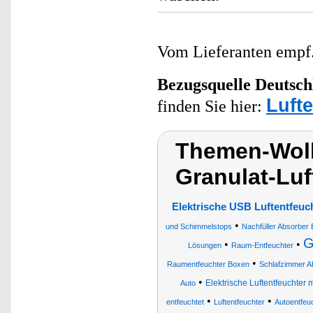
Vom Lieferanten emp
Bezugsquelle
Deutsch
Lufte
finden Sie hier:
Themen-Wolk
Granulat-Luf
Elektrische USB Luftentfeuc
•
und Schimmelstops
Nachfüller Absorber 
G
•
•
Lösungen
Raum-Entfeuchter
•
Raumentfeuchter Boxen
Schlafzimmer Ab
•
Elektrische Luftentfeuchter m
Auto
•
•
entfeuchtet
Luftentfeuchter
Autoentfeu