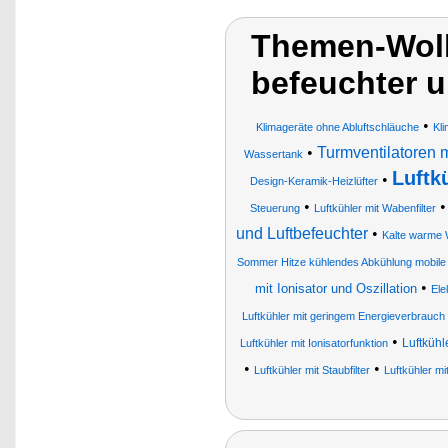
Themen-Wolk
befeuchter u
•
Klimageräte ohne Abluftschläuche
Kli
•
Turmventilatoren m
Wassertank
Luftk
•
Design-Keramik-Heizlüfter
•
Steuerung
Luftkühler mit Wabenfilter
und Luftbefeuchter
•
Kalte warme 
Sommer Hitze kühlendes Abkühlung mobile
•
mit Ionisator und Oszillation
Ele
Luftkühler mit geringem Energieverbrauch 
•
Luftkühl
Luftkühler mit Ionisatorfunktion
•
•
Luftkühler mit Staubfilter
Luftkühler mi