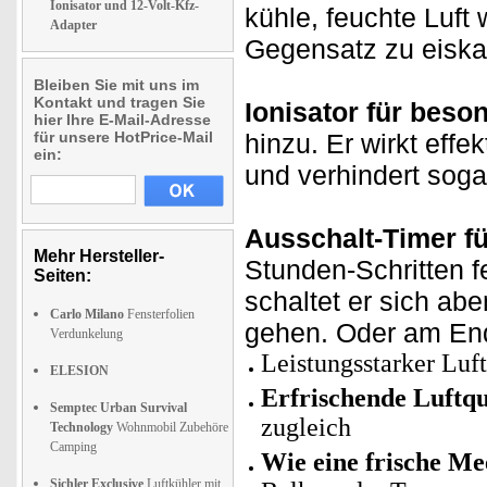
Ionisator und 12-Volt-Kfz-
kühle, feuchte Luft 
Adapter
Gegensatz zu eiskal
Bleiben Sie mit uns im
Kontakt und tragen Sie
Ionisator für beson
hier Ihre E-Mail-Adresse
für unsere HotPrice-Mail
hinzu. Er wirkt effe
ein:
und verhindert soga
Ausschalt-Timer fü
Mehr Hersteller-
Stunden-Schritten fe
Seiten:
schaltet er sich ab
Carlo Milano
Fensterfolien
gehen. Oder am Ende
Verdunkelung
Leistungsstarker Luft
ELESION
Erfrischende Luftqu
Semptec Urban Survival
zugleich
Technology
Wohnmobil Zubehöre
Camping
Wie eine frische Me
Sichler Exclusive
Luftkühler mit