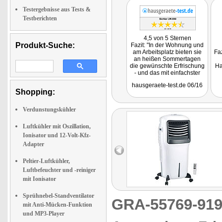
Testergebnisse aus Tests &
Testberichten
4,5 von 5 Sternen
Produkt-Suche:
Fazit: "In der Wohnung und
am Arbeitsplatz bieten sie
Faz
an heißen Sommertagen
die gewünschte Erfrischung
Ha
- und das mit einfachster
Bedienung, niedrigen
hausgeraete-test.de 06/16
Kosten und geringem
Shopping:
Installationsaufwand."
Verdunstungskühler
Luftkühler mit Oszillation,
Ionisator und 12-Volt-Kfz-
Adapter
Peltier-Luftkühler,
Luftbefeuchter und -reiniger
mit Ionisator
Sprühnebel-Standventilator
GRA-55769-9
mit Anti-Mücken-Funktion
und MP3-Player