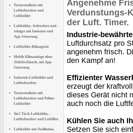
Angenehme Fri
Turmventilator mit
Verdunstungs-K
Luftbefeuchter und
Luftkühler
der Luft. Timer.
Luftkühler, -befeuchter und -
reiniger mit Ionisator und
Industrie-bewährte
App-Steuerung
Luftdurchsatz pro 
Luftkühler-Klimagerät
angenehm frisch. Di
Mobile Klimaanlage ohne
den Kampf an!
Abluftschlauch, mit App-
Steuerung
Effizienter Wasser
Industrie-Luftkühler und
Luftbefeuchter
erzeugt der kraftvol
dieses Gerät nicht 
Turmventilator mit
Luftbefeuchter und Peltier-
auch noch die Luftf
Luftkühler
3in1-Tisch-Luftkühler, -
Kühlen Sie auch I
Luftbefeuchter und Luftfilter
Setzen Sie sich einf
Luftkühler mit Oszillation,