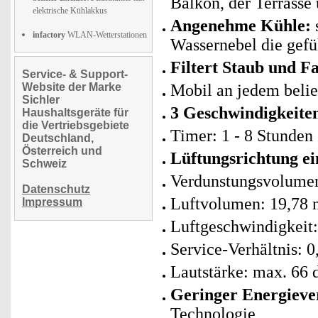
Balkon, der Terrasse 
elektrische Kühlakkus
Angenehme Kühle:
infactory
WLAN-Wetterstationen
Wassernebel die gefü
Filtert Staub und F
Service- & Support-
Website der Marke
Mobil an jedem belie
Sichler
3 Geschwindigkeite
Haushaltsgeräte für
die Vertriebsgebiete
Timer: 1 - 8 Stunden 
Deutschland,
Österreich und
Lüftungsrichtung ei
Schweiz
Verdunstungsvolumen
Datenschutz
Luftvolumen: 19,78 
Impressum
Luftgeschwindigkeit:
Service-Verhältnis: 
Lautstärke: max. 66
Geringer Energieve
Technologie