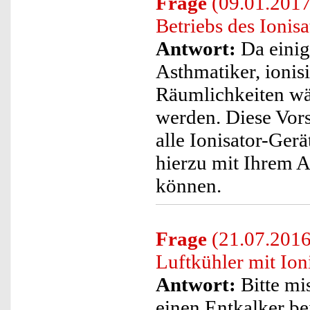
Frage
(09.01.2017
Betriebs des Ionis
Antwort:
Da einig
Asthmatiker, ionisi
Räumlichkeiten wäh
werden. Diese Vors
alle Ionisator-Gerä
hierzu mit Ihrem A
können.
Frage
(21.07.2016
Luftkühler mit Io
Antwort:
Bitte mi
einen Entkalker be