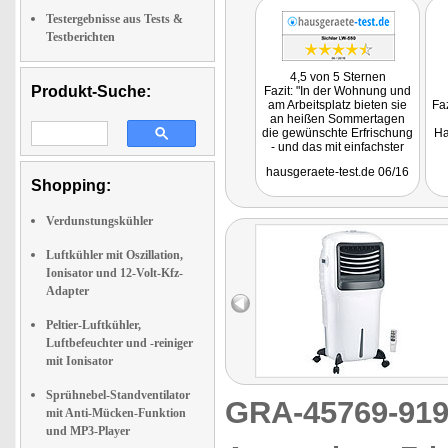
Testergebnisse aus Tests &
Testberichten
4,5 von 5 Sternen
Produkt-Suche:
Fazit: "In der Wohnung und
am Arbeitsplatz bieten sie
Faz
an heißen Sommertagen
die gewünschte Erfrischung
Ha
- und das mit einfachster
Bedienung, niedrigen
hausgeraete-test.de 06/16
Kosten und geringem
Shopping:
Installationsaufwand."
Verdunstungskühler
Luftkühler mit Oszillation,
Ionisator und 12-Volt-Kfz-
Adapter
Peltier-Luftkühler,
Luftbefeuchter und -reiniger
mit Ionisator
Sprühnebel-Standventilator
GRA-45769-9
mit Anti-Mücken-Funktion
und MP3-Player