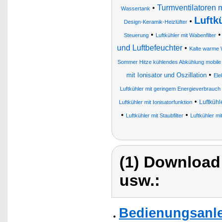
•
Turmventilatoren m
Wassertank
Luftk
•
Design-Keramik-Heizlüfter
•
Steuerung
Luftkühler mit Wabenfilter
und Luftbefeuchter
•
Kalte warme 
Sommer Hitze kühlendes Abkühlung mobile
•
mit Ionisator und Oszillation
Ele
Luftkühler mit geringem Energieverbrauch 
•
Luftkühl
Luftkühler mit Ionisatorfunktion
•
•
Luftkühler mit Staubfilter
Luftkühler mi
(1) Download
usw.:
Bedienungsanle