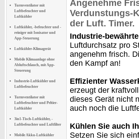
Angenehme Fri
Turmventilator mit
Verdunstungs-K
Luftbefeuchter und
Luftkühler
der Luft. Timer.
Luftkühler, -befeuchter und -
reiniger mit Ionisator und
Industrie-bewährte
App-Steuerung
Luftdurchsatz pro 
Luftkühler-Klimagerät
angenehm frisch. Di
Mobile Klimaanlage ohne
den Kampf an!
Abluftschlauch, mit App-
Steuerung
Effizienter Wasser
Industrie-Luftkühler und
Luftbefeuchter
erzeugt der kraftvol
dieses Gerät nicht 
Turmventilator mit
Luftbefeuchter und Peltier-
auch noch die Luftf
Luftkühler
3in1-Tisch-Luftkühler, -
Kühlen Sie auch I
Luftbefeuchter und Luftfilter
Setzen Sie sich einf
Mobile Akku-Luftkühler