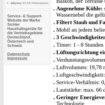
Balkon, der Terrasse 
infactory
WLAN-Wetterstationen
Angenehme Kühle:
Wassernebel die gefü
Service- & Support-
Website der Marke
Filtert Staub und F
Sichler
Haushaltsgeräte für
Mobil an jedem belie
die Vertriebsgebiete
3 Geschwindigkeite
Deutschland,
Österreich und
Timer: 1 - 8 Stunden 
Schweiz
Lüftungsrichtung ei
Datenschutz
Impressum
Verdunstungsvolumen
Luftvolumen: 19,78 
Luftgeschwindigkeit:
Service-Verhältnis: 
Lautstärke: max. 66
Geringer Energieve
Technologie