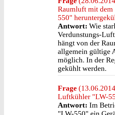
Frage
(28.06.2014
Raumluft mit dem 
550" heruntergekü
Antwort:
Wie star
Verdunstungs-Luft
hängt von der Rau
allgemein gültige 
möglich. In der R
gekühlt werden.
Frage
(13.06.2014)
Luftkühler "LW-5
Antwort:
Im Betri
"LW-550" ein Gerä