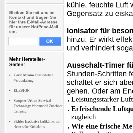
kühle, feuchte Luft 
Gegensatz zu eiskal
Bleiben Sie mit uns im
Kontakt und tragen Sie
hier Ihre E-Mail-Adresse
für unsere HotPrice-Mail
Ionisator für beson
ein:
hinzu. Er wirkt effe
und verhindert soga
Mehr Hersteller-
Ausschalt-Timer fü
Seiten:
Stunden-Schritten fe
Carlo Milano
Fensterfolien
schaltet er sich ab
Verdunkelung
gehen. Oder am Ende
ELESION
Leistungsstarker Luft
Semptec Urban Survival
Technology
Wohnmobil Zubehöre
Erfrischende Luftqu
Camping
zugleich
Sichler Exclusive
Luftkühler mit
Wie eine frische Me
elektrische Kühlakkus