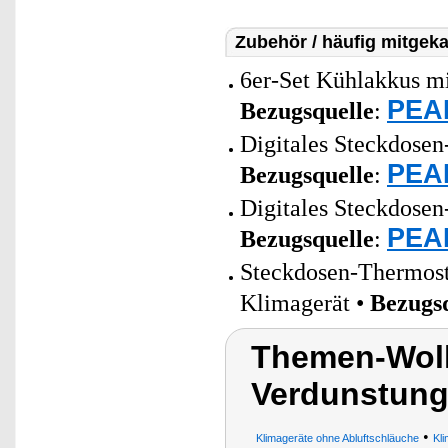
Zubehör / häufig mitgeka
6er-Set Kühlakkus mi
PEAR
Bezugsquelle
:
Digitales Steckdosen
PEAR
Bezugsquelle
:
Digitales Steckdosen
PEAR
Bezugsquelle
:
Steckdosen-Thermosta
Klimagerät •
Bezugs
Themen-Wolk
Verdunstungs
•
Klimageräte ohne Abluftschläuche
Kli