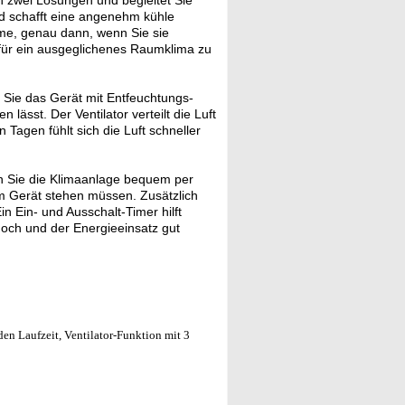
h zwei Lösungen und begleitet Sie
d schafft eine angenehm kühle
rme, genau dann, wenn Sie sie
t für ein ausgeglichenes Raumklima zu
Sie das Gerät mit Entfeuchtungs-
 lässt. Der Ventilator verteilt die Luft
Tagen fühlt sich die Luft schneller
n Sie die Klimaanlage bequem per
am Gerät stehen müssen. Zusätzlich
n Ein- und Ausschalt-Timer hilft
hoch und der Energieeinsatz gut
en Laufzeit, Ventilator-Funktion mit 3