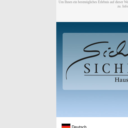
Um Ihnen ein bestmögliches Erlebnis auf dieser We
zu. Inf
Deutsch