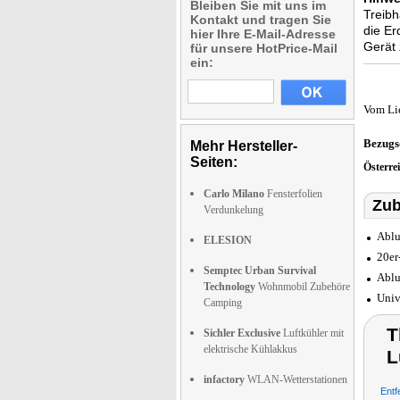
Bleiben Sie mit uns im
Treibh
Kontakt und tragen Sie
die Er
hier Ihre E-Mail-Adresse
Gerät 
für unsere HotPrice-Mail
ein:
Vom Li
Bezugs
Mehr Hersteller-
Seiten:
Österre
Carlo Milano
Fensterfolien
Zub
Verdunkelung
Ablu
ELESION
20er
Semptec Urban Survival
Ablu
Technology
Wohnmobil Zubehöre
Univ
Camping
T
Sichler Exclusive
Luftkühler mit
elektrische Kühlakkus
L
infactory
WLAN-Wetterstationen
Entf