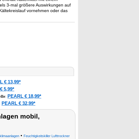
ttels 3-mal größere Auswirkungen auf
Kältekreislauf vornehmen oder das
 € 13,99*
 5,99*
PEARL € 18,99*
lle
:
PEARL € 32,99*
:
lagen mobil,
•
limaanlagen
Feuchtigkeitskiller Lufttrockner