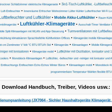
•
3in1-Tisch-Luftkühler, -Luftbefeucht
rockner Schlafzimmer elektrische Klimageraete
•
Luft-Entfeuchter
Innenräume Erfrischer Wohnzimmer Lüfter Kühler Lufterfrischer Wi-Fi Lu
Luftbefeuchter und Luftkühler
•
•
Mobile Akku-Luftkühler
Raum-Kühl
Luftkühler-Klimageräte
•
•
mklimageräte
Ausschalt-Timer Ventilator
•
Turmventilatoren mit Luftbefeuc
bile Split-Klimaanlagen mit WLAN und App-Steuerung
•
kühlung klimatisieren Sprachbefehle Kühlfunktion Offices
Klimageräte mobile Klimaanlage
•
•
•
t cm Zentimeter V Volt °C BTU BTU/h Std
Klimageräte
Klimaanlagen
Mobile Klimagerä
•
•
iniger mit Ionisatoren
Luftkühler mit Oszillation, Ionisator und 
Klimageräte mobil
•
•
coolers
Monoblock-Klimaanlagen
Luftkühler, -befeuchter und -reiniger mit Ionisator und
•
•
Entfeuchtungs Entfeuchten Echo Echos Winter Büros
Klimaanlagen mobil
Monoblock-Kl
programmierbare Temperatur-Wahlen flexible BTU
) Download Handbuch, Treiber, Videos usw.:
ienungsanleitung (JX7064 - Sichler Haushaltsgeräte Klimagerät,