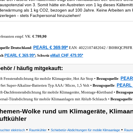
auspotenzial von 3. Somit hätte ein Austreten von 1 kg dieses Kältemi
derwärmung als 1 kg CO2, bezogen auf 100 Jahre. Keine Arbeiten am 
zerlegen - stets Fachpersonal hinzuziehen!
eferanten empf. VK:
€ 799,90
PEARL € 369,99*
quelle
Deutschland
:
EAN:
4022107482042
/ B0H6QCP8FR
PEARL € 369,99*
eMall CHF 479.95*
ich
;
Schweiz
ehör / häufig mitgekauft:
PEARL
ft Fensterabdichtung für mobile Klimageräte, Hot Air Stop •
Bezugsquelle
:
PEARL €
-Set Super-Alkaline-Batterien Typ AAA / Micro, 1,5 Volt •
Bezugsquelle
:
ft-Dachfensterabdichtung für mobile Klimageräte, Montage-Klettband •
Bezugsque
ersal-Türabdichtung für mobile Klimaanlagen mit Abluft-Schlauch •
Bezugsquelle
hemen-Wolke rund um Klimageräte, Klimaan
uftkühler
•
•
•
euchter elektrisch
Raumkühler
Schiebetür-Abdichtungen für mobile Klimaanlage
Raumk