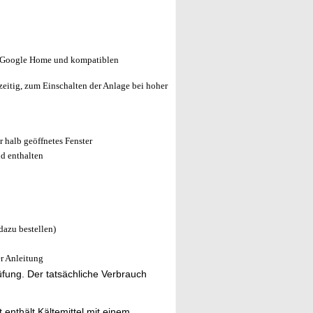
 Google Home und kompatiblen
zeitig, zum Einschalten der Anlage bei hoher
 halb geöffnetes Fenster
nd enthalten
dazu bestellen)
r Anleitung
fung. Der tatsächliche Verbrauch
 enthält Kältemittel mit einem