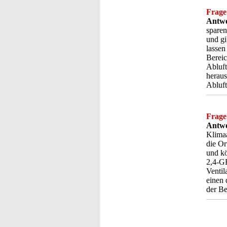
Frage
Antwo
spare
und gi
lassen
Bereic
Abluft
heraus
Abluft
Frage
Antwo
Klimaa
die Or
und kö
2,4-GH
Ventil
einen 
der Be