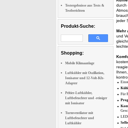
Kühle
durch 
Testergebnisse aus Tests &
Atmosp
Testberichten
brauch
jeder 
Produkt-Suche:
Mehr 
und Ve
gleich
leicht
Shopping:
Komfo
kosten
Mobile Klimaanlage
reagie
Ihnen,
Luftkühler mit Oszillation,
kontrol
Ionisator und 12-Volt-Kfz-
Eins
Adapter
Kühl
Peltier-Luftkühler,
Für 
Luftbefeuchter und -reiniger
Prog
mit Ionisator
Komf
Gesc
Turmventilator mit
LED-
Luftbefeuchter und
Selb
Luftkühler