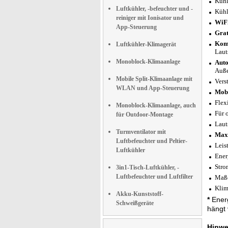
Kühl
Luftkühler, -befeuchter und -
Kühl
reiniger mit Ionisator und
WiFi
App-Steuerung
Grat
Komp
Luftkühler-Klimagerät
Laut
Monoblock-Klimaanlage
Auto
Auße
Mobile Split-Klimaanlage mit
Verst
WLAN und App-Steuerung
Mobi
Flex
Monoblock-Klimaanlage, auch
Für 
für Outdoor-Montage
Laut
Turmventilator mit
Maxi
Luftbefeuchter und Peltier-
Leis
Luftkühler
Ener
Stro
3in1-Tisch-Luftkühler, -
Luftbefeuchter und Luftfilter
Maße
Klim
Akku-Kunststoff-
*
Energ
Schweißgeräte
hängt 
Hinwe