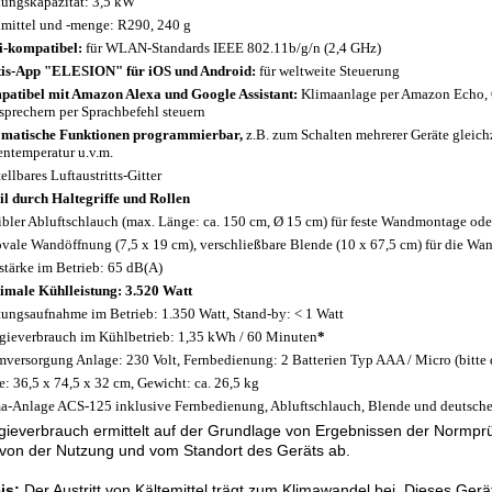
ungskapazität: 3,5 kW
mittel und -menge: R290, 240 g
-kompatibel:
für WLAN-Standards IEEE 802.11b/g/n (2,4 GHz)
is-App "ELESION" für iOS und Android:
für weltweite Steuerung
atibel mit Amazon Alexa und Google Assistant:
Klimaanlage per Amazon Echo,
sprechern per Sprachbefehl steuern
matische Funktionen programmierbar,
z.B. zum Schalten mehrerer Geräte gleich
ntemperatur u.v.m.
ellbares Luftaustritts-Gitter
l durch Haltegriffe und Rollen
ibler Abluftschlauch (max. Länge: ca. 150 cm, Ø 15 cm) für feste Wandmontage oder
ovale Wandöffnung (7,5 x 19 cm), verschließbare Blende (10 x 67,5 cm) für die Wa
stärke im Betrieb: 65 dB(A)
male Kühlleistung: 3.520 Watt
tungsaufnahme im Betrieb: 1.350 Watt, Stand-by: < 1 Watt
gieverbrauch im Kühlbetrieb: 1,35 kWh / 60 Minuten
*
mversorgung Anlage: 230 Volt, Fernbedienung: 2 Batterien Typ AAA / Micro (bitte 
: 36,5 x 74,5 x 32 cm, Gewicht: ca. 26,5 kg
a-Anlage ACS-125 inklusive Fernbedienung, Abluftschlauch, Blende und deutsche
ieverbrauch ermittelt auf der Grundlage von Ergebnissen der Normprü
von der Nutzung und vom Standort des Geräts ab.
is:
Der Austritt von Kältemittel trägt zum Klimawandel bei. Dieses Gerät