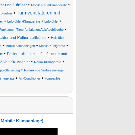
•
•
er und Luftfilter
Mobile Raumklimageräte
•
Turmventilatoren mit
ftkuehler
•
•
•
er
Luftkühler-Klimageräte
Luftkühler
•
-Funktionen Timerfunktionen Abluftschläuche
•
hter und Peltier-Luftkühler
Heizlüfter
•
•
•
n
Mobile Klimaanlagen
Mobile Kühlgeräte
•
Peltier-Luftkühler, Luftbefeuchter und -
te
•
•
12-Volt-Kfz-Adapter
Raum-Klimageräte
•
 App-Steuerung
Raumklima Verbesserungen
•
•
imageräte
Air-Conditioner
kompatible
 Mobile Klimaanlage)