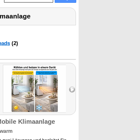
limaanlage
oads
(2)
Mobile Klimaanlage
 warm