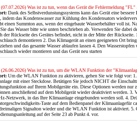
(07.07.2026) Was ist zu tun, wenn das Gerät die Fehlermeldung "FL" 
rt:
Dank des Selbstverdunstungssystems kann das Gerät eine bessere 
n, indem das Kondenswasser zur Kühlung des Kondensators wiederverw
bt einen Summton aus, wenn der eingebaute Wasserbehälter voll ist. 
 Sie das Wasser bitte wie unten beschrieben ab. Verwenden Sie dabei d
h der Rückseite des Gerätes befindet, nicht in der Mitte der Rückseite.
schlauch demontieren 2. Das Klimagerät an einen geeigneten Ort brin
ziehen und das gesamte Wasser ablaufen lassen 4. Den Wasserstopfen 
schlauch wieder montieren und das Gerät neu starten
(26.06.2026) Was ist zu tun, um die WLAN Funktion der "Klimaanlage
rt:
Um die WLAN Funktion zu aktivieren, gehen Sie wie folgt vor: 1.
nlage mit einer Steckdose. Betätigen Sie jedoch NICHT die Einschaltta
tungsfunktion auf Ihrem Mobilgeräte ein. Diese Optionen werden nur 
nnen anschließend auf dem Mobilgerät wieder deaktiviert werden. 3. V
z-Netzwerk, in das Ihre Klimaanlage eingebunden werden soll. 4. Drü
atorgeschwindigkeits-Taste auf dem Bedienpanel der Klimaanlagefür c
dreimaligen Signalton wieder und die WLAN Funktion ist aktiviert. 5
dienungsanleitung auf der Seite 23 ab Punkt 4. vor.