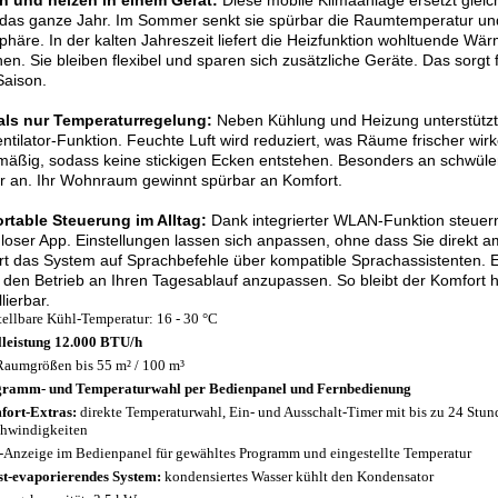
n und heizen in einem Gerät:
Diese mobile Klimaanlage ersetzt gleic
das ganze Jahr. Im Sommer senkt sie spürbar die Raumtemperatur un
häre. In der kalten Jahreszeit liefert die Heizfunktion wohltuende Wä
en. Sie bleiben flexibel und sparen sich zusätzliche Geräte. Das sorg
Saison.
als nur Temperaturregelung:
Neben Kühlung und Heizung unterstützt 
ntilator-Funktion. Feuchte Luft wird reduziert, was Räume frischer wirken
mäßig, sodass keine stickigen Ecken entstehen. Besonders an schwülen 
er an. Ihr Wohnraum gewinnt spürbar an Komfort.
rtable Steuerung im Alltag:
Dank integrierter WLAN-Funktion steuer
loser App. Einstellungen lassen sich anpassen, ohne dass Sie direkt 
rt das System auf Sprachbefehle über kompatible Sprachassistenten. Ei
 den Betrieb an Ihren Tagesablauf anzupassen. So bleibt der Komfort 
lierbar.
tellbare Kühl-Temperatur: 16 - 30 °C
leistung 12.000 BTU/h
Raumgrößen bis 55 m² / 100 m³
ramm- und Temperaturwahl per Bedienpanel und Fernbedienung
ort-Extras:
direkte Temperaturwahl, Ein- und Ausschalt-Timer mit bis zu 24 Stund
hwindigkeiten
Anzeige im Bedienpanel für gewähltes Programm und eingestellte Temperatur
st-evaporierendes System:
kondensiertes Wasser kühlt den Kondensator