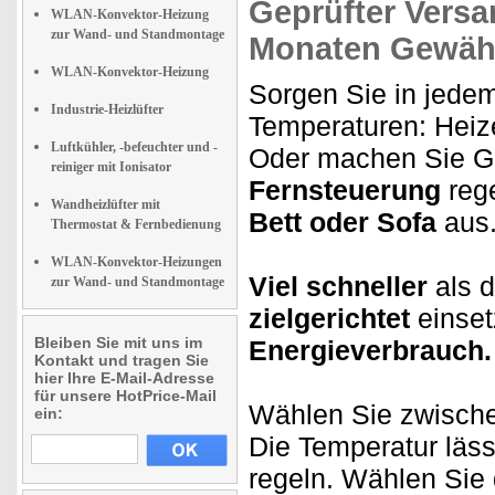
Geprüfter Versa
WLAN-Konvektor-Heizung
zur Wand- und Standmontage
Monaten Gewähr
WLAN-Konvektor-Heizung
Sorgen Sie in jed
Industrie-Heizlüfter
Temperaturen: Heize
Luftkühler, -befeuchter und -
Oder machen Sie Ga
reiniger mit Ionisator
Fernsteuerung
rege
Wandheizlüfter mit
Bett oder Sofa
aus
Thermostat & Fernbedienung
WLAN-Konvektor-Heizungen
Viel schneller
als d
zur Wand- und Standmontage
zielgerichtet
einse
Bleiben Sie mit uns im
Energieverbrauch.
Kontakt und tragen Sie
hier Ihre E-Mail-Adresse
für unsere HotPrice-Mail
Wählen Sie zwisch
ein:
Die Temperatur läss
regeln. Wählen Sie 