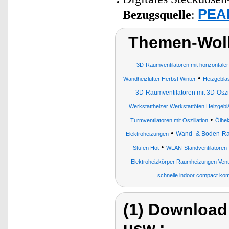
PEAR
Bezugsquelle
:
Themen-Wolk
3D-Raumventilatoren mit horizontaler 
•
Wandheizlüfter Herbst Winter
Heizgeblä
3D-Raumventilatoren mit 3D-Oszil
Werkstattheizer Werkstattöfen Heizgebl
•
Turmventilatoren mit Oszillation
Ölhei
•
Wand- & Boden-Ra
Elektroheizungen
•
Stufen Hot
WLAN-Standventilatoren
Elektroheizkörper Raumheizungen Ven
schnelle indoor compact ko
(1) Download
usw.: