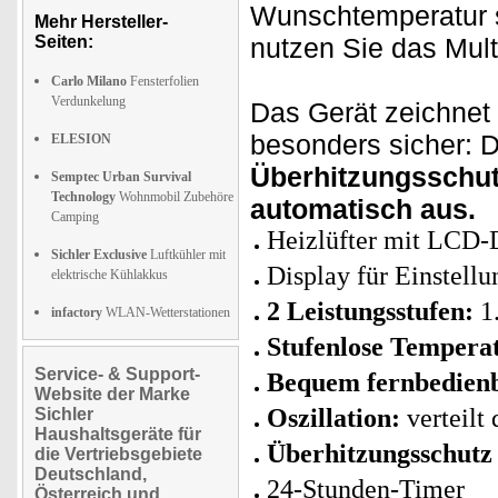
Wunschtemperatur s
Mehr Hersteller-
Seiten:
nutzen Sie das Multi
Carlo Milano
Fensterfolien
Verdunkelung
Das Gerät zeichnet
besonders sicher: D
ELESION
Überhitzungsschut
Semptec Urban Survival
Technology
Wohnmobil Zubehöre
automatisch aus.
Camping
Heizlüfter mit LCD-
Sichler Exclusive
Luftkühler mit
Display für Einstell
elektrische Kühlakkus
2 Leistungsstufen:
1
infactory
WLAN-Wetterstationen
Stufenlose Tempera
Service- & Support-
Bequem fernbedien
Website der Marke
Oszillation:
verteilt
Sichler
Haushaltsgeräte für
Überhitzungsschutz
die Vertriebsgebiete
Deutschland,
24-Stunden-Timer
Österreich und