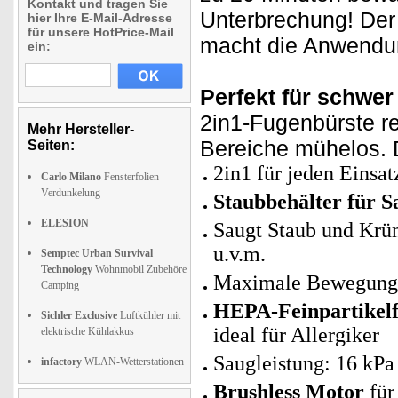
Kontakt und tragen Sie
Unterbrechung! Der 
hier Ihre E-Mail-Adresse
für unsere HotPrice-Mail
macht die Anwendu
ein:
Perfekt für schwer
2in1-Fugenbürste r
Mehr Hersteller-
Bereiche mühelos. D
Seiten:
2in1 für jeden Einsa
Carlo Milano
Fensterfolien
Verdunkelung
Staubbehälter für S
ELESION
Saugt Staub und Krüm
u.v.m.
Semptec Urban Survival
Technology
Wohnmobil Zubehöre
Maximale Bewegungsf
Camping
HEPA-Feinpartikelfi
Sichler Exclusive
Luftkühler mit
ideal für Allergiker
elektrische Kühlakkus
Saugleistung: 16 kPa
infactory
WLAN-Wetterstationen
Brushless Motor
für