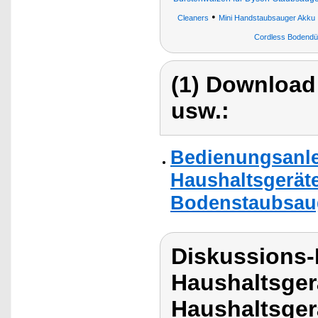
•
Cleaners
Mini Handstaubsauger Akku
Cordless Bodendü
(1) Download
usw.:
Bedienungsanlei
Haushaltsgerät
Bodenstaubsaug
Diskussions-
Haushaltsger
Haushaltsger