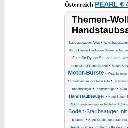
PEARL € 4
Österreich
Themen-Wolk
Handstaubsa
•
Stabstaubsauger Akku
Auto-Staubsauger
Büros Häuser Hartboden Düsen rechargea
Filter für Dyson-Staubsauger, wa
•
motorisierter Doppelbürste
Boden-Stau
Motor-Bürste
•
Waschsauger fü
•
•
Handstaubsauger Akku Auto
Batterien 
•
•
Bodenreiniger
Teppichsauger
Akku 
•
Handstaubsauger
Hand Staub- S
•
Akku Handstaubsauger beutellos
Zykl
Boden-Staubsauger mit 
•
beutellos
Hand-Staubsauger kabellos
Bürstenwalzen für Dyson-Staubsauge