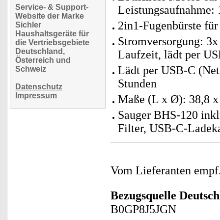
Service- & Support-
Leistungsaufnahme: 
Website der Marke
2in1-Fugenbürste für
Sichler
Haushaltsgeräte für
Stromversorgung: 3x 
die Vertriebsgebiete
Deutschland,
Laufzeit, lädt per U
Österreich und
Lädt per USB-C (Netzt
Schweiz
Stunden
Datenschutz
Impressum
Maße (L x Ø): 38,8 x
Sauger BHS-120 inklu
Filter, USB-C-Ladeka
Vom Lieferanten emp
Bezugsquelle
Deutsch
B0GP8J5JGN