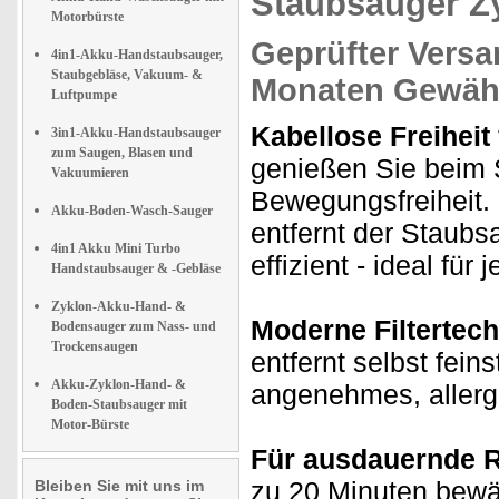
Staubsauger Z
Motorbürste
Geprüfter Versa
4in1-Akku-Handstaubsauger,
Staubgebläse, Vakuum- &
Monaten Gewähr
Luftpumpe
Kabellose Freiheit
3in1-Akku-Handstaubsauger
zum Saugen, Blasen und
genießen Sie beim 
Vakuumieren
Bewegungsfreiheit. 
Akku-Boden-Wasch-Sauger
entfernt der Staub
4in1 Akku Mini Turbo
effizient - ideal fü
Handstaubsauger & -Gebläse
Zyklon-Akku-Hand- &
Moderne Filtertech
Bodensauger zum Nass- und
Trockensaugen
entfernt selbst feins
Akku-Zyklon-Hand- &
angenehmes, allerg
Boden-Staubsauger mit
Motor-Bürste
Für ausdauernde R
zu 20 Minuten bewä
Bleiben Sie mit uns im