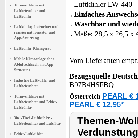
Luftkühler LW-440
Turmventilator mit
Luftbefeuchter und
Einfaches Auswechs
Luftkühler
Waschbar und wied
Luftkühler, -befeuchter und -
Maße: 28,5 x 26,5 x 
reiniger mit Ionisator und
App-Steuerung
Luftkühler-Klimagerät
Vom Lieferanten emp
Mobile Klimaanlage ohne
Abluftschlauch, mit App-
Steuerung
Bezugsquelle
Deutsch
Industrie-Luftkühler und
B07B4HSFBQ
Luftbefeuchter
PEARL € 1
Österreich
Turmventilator mit
Luftbefeuchter und Peltier-
PEARL € 12,95*
Luftkühler
Themen-Wolk
3in1-Tisch-Luftkühler, -
Luftbefeuchter und Luftfilter
Verdunstung
Peltier-Luftkühler,