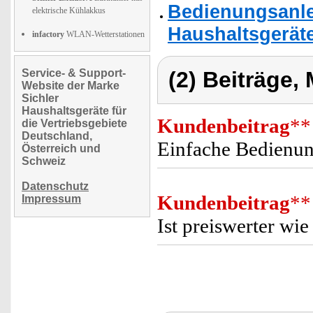
Bedienungsanlei
elektrische Kühlakkus
Haushaltsgeräte
infactory
WLAN-Wetterstationen
Service- & Support-
(2) Beiträge,
Website der Marke
Sichler
Haushaltsgeräte für
Kundenbeitrag
**
die Vertriebsgebiete
Deutschland,
Einfache Bedienu
Österreich und
Schweiz
Datenschutz
Kundenbeitrag
**
Impressum
Ist preiswerter wi