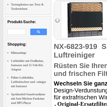
Testergebnisse aus Tests &
Testberichten
Produkt-Suche:
Shopping:
NX-6823-919
S
Luftreiniger
Klimaanlage
Luftkühler mit Oszillation,
Rüsten Sie Ihre
Ionisator und 12-Volt-Kfz-
Adapter
und frischen Fil
Peltier-Luftkühler,
Wechseln Sie ganz 
Luftbefeuchter und -reiniger
mit Ionisator
Design-Verdunstung
Sprühnebel-Standventilator
für extrafrischen W
mit Anti-Mücken-Funktion
Original-Ersatzfilte
und MP3-Player