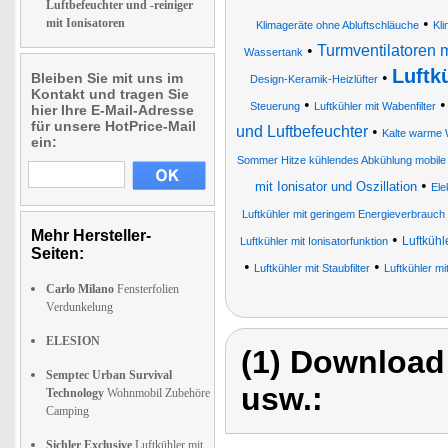
Luftbefeuchter und -reiniger
•
mit Ionisatoren
Klimageräte ohne Abluftschläuche
Kli
•
Turmventilatoren m
Wassertank
Luftk
•
Bleiben Sie mit uns im
Design-Keramik-Heizlüfter
Kontakt und tragen Sie
•
Steuerung
Luftkühler mit Wabenfilter
hier Ihre E-Mail-Adresse
für unsere HotPrice-Mail
und Luftbefeuchter
•
Kalte warme 
ein:
Sommer Hitze kühlendes Abkühlung mobile
•
mit Ionisator und Oszillation
Ele
Luftkühler mit geringem Energieverbrauch 
Mehr Hersteller-
•
Luftkühl
Luftkühler mit Ionisatorfunktion
Seiten:
•
•
Luftkühler mit Staubfilter
Luftkühler mi
Carlo Milano
Fensterfolien
Verdunkelung
ELESION
(1) Download
Semptec Urban Survival
usw.:
Technology
Wohnmobil Zubehöre
Camping
Sichler Exclusive
Luftkühler mit