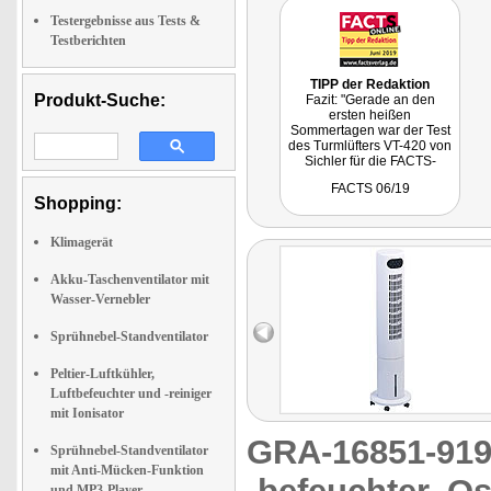
Testergebnisse aus Tests &
Testberichten
TIPP der Redaktion
Produkt-Suche:
Fazit: "Gerade an den
ersten heißen
Sommertagen war der Test
des Turmlüfters VT-420 von
Sichler für die FACTS-
Redaktion eine wahre
FACTS 06/19
Wohltat, denn das Gerät
Shopping:
sorgte für eine willkommene
Abkühlung im Büro. Es ist
zudem schnell
Klimagerät
betriebsbereit, einfach zu
bedienen und sieht
Akku-Taschenventilator mit
obendrein noch gut aus -
Wasser-Vernebler
und das alles zu einem
vernünftigen Preis."
Sprühnebel-Standventilator
Peltier-Luftkühler,
Luftbefeuchter und -reiniger
mit Ionisator
GRA-16851-9
Sprühnebel-Standventilator
mit Anti-Mücken-Funktion
und MP3-Player