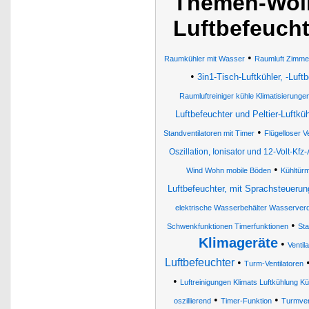
Themen-Wolk
Luftbefeucht
•
Raumkühler mit Wasser
Raumluft Zimmer
•
3in1-Tisch-Luftkühler, -Luftb
Raumluftreiniger kühle Klimatisierunge
Luftbefeuchter und Peltier-Luftküh
•
Standventilatoren mit Timer
Flügelloser V
Oszillation, Ionisator und 12-Volt-Kfz
•
Wind Wohn mobile Böden
Kühltür
Luftbefeuchter, mit Sprachsteuerun
elektrische Wasserbehälter Wasserverdun
•
Schwenkfunktionen Timerfunktionen
Sta
Klimageräte
•
Ventil
Luftbefeuchter
•
Turm-Ventilatoren
•
Luftreinigungen Klimats Luftkühlung Kü
•
•
oszillierend
Timer-Funktion
Turmvent