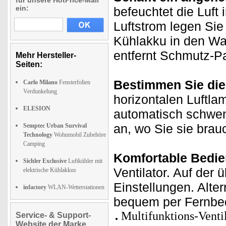
für unsere HotPrice-Mail
ein:
befeuchtet die Luft
Luftstrom legen Sie
Kühlakku in den Wa
entfernt Schmutz-Par
Mehr Hersteller-
Seiten:
Bestimmen Sie die
Carlo Milano
Fensterfolien
Verdunkelung
horizontalen Luftla
ELESION
automatisch schwen
an, wo Sie sie brau
Semptec Urban Survival
Technology
Wohnmobil Zubehöre
Camping
Komfortable Bedi
Sichler Exclusive
Luftkühler mit
Ventilator. Auf der
elektrische Kühlakkus
Einstellungen. Alte
infactory
WLAN-Wetterstationen
bequem per Fernbed
Multifunktions-Venti
Service- & Support-
Website der Marke