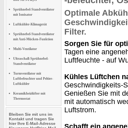
-befeuchter, Os
Sprühnebel-Standventilator
Optimale Abkü
mit Ionisator
Geschwindigkei
Luftkühler-Klimagerät
Filter
.
Sprühnebel-Standventilator
mit Anti-Mücken-Funktion
Sorgen Sie für op
Multi-Ventilator
Tagen eine angeneh
Luftfeuchte - auf W
Ultraschall-Sprühnebel-
Standventilator
Turmventilator mit
Kühles Lüftchen 
Luftbefeuchter und Peltier-
Geschwindigkeits-St
Luftkühler
Genießen Sie mit d
Keramikheizlüfter mit
Thermostat
mit automatisch w
Luftstrom.
Bleiben Sie mit uns im
Kontakt und tragen Sie
hier Ihre E-Mail-Adresse
Schafft ein ange