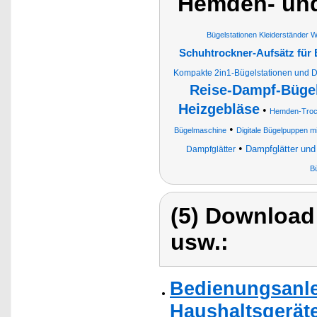
Hemden- und
Bügelstationen Kleiderständer 
Schuhtrockner-Aufsätz für
Kompakte 2in1-Bügelstationen und D
Reise-Dampf-Büge
Heizgebläse
•
Hemden-Troc
•
Bügelmaschine
Digitale Bügelpuppen 
•
Dampfglätter und
Dampfglätter
B
(5) Download
usw.:
Bedienungsanlei
Haushaltsgerät