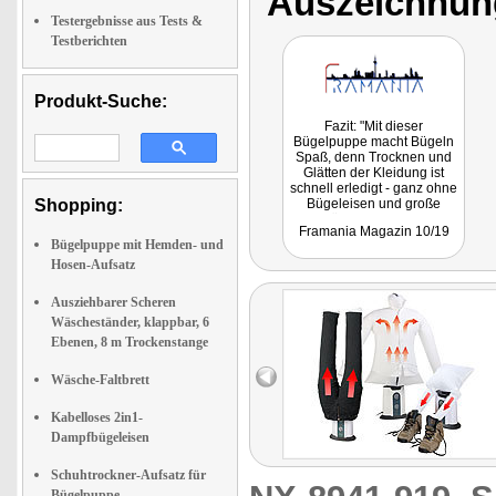
Auszeichnun
Testergebnisse aus Tests &
Testberichten
Produkt-Suche:
Fazit: "Mit dieser
Bügelpuppe macht Bügeln
Spaß, denn Trocknen und
Glätten der Kleidung ist
schnell erledigt - ganz ohne
Shopping:
Bügeleisen und große
Mühe! Genial und
Framania Magazin 10/19
praktisch!"
Bügelpuppe mit Hemden- und
Hosen-Aufsatz
Ausziehbarer Scheren
Wäscheständer, klappbar, 6
Ebenen, 8 m Trockenstange
Wäsche-Faltbrett
Kabelloses 2in1-
Dampfbügeleisen
Schuhtrockner-Aufsatz für
Bügelpuppe