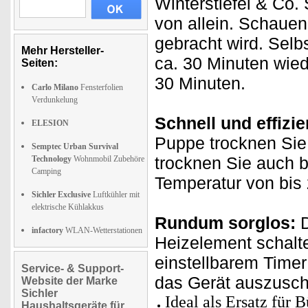
Winterstiefel & Co.
von allein. Schauen
gebracht wird. Selb
Mehr Hersteller-
ca. 30 Minuten wie
Seiten:
30 Minuten.
Carlo Milano
Fensterfolien
Verdunkelung
Schnell und effizie
ELESION
Puppe trocknen Sie
Semptec Urban Survival
trocknen Sie auch 
Technology
Wohnmobil Zubehöre
Camping
Temperatur von bis
Sichler Exclusive
Luftkühler mit
elektrische Kühlakkus
Rundum sorglos:
infactory
WLAN-Wetterstationen
Heizelement schalt
einstellbarem Timer
Service- & Support-
das Gerät auszusch
Website der Marke
Sichler
Ideal als Ersatz für 
Haushaltsgeräte für