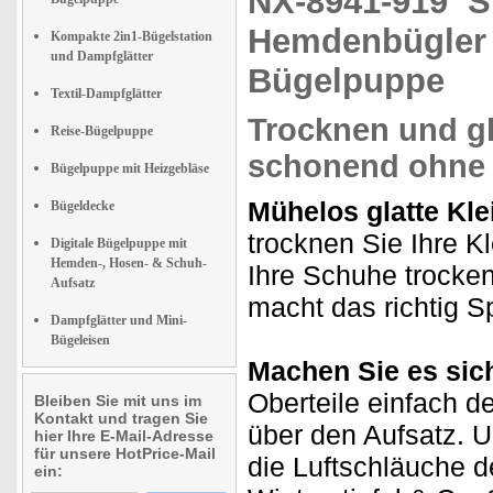
NX-8941-919
S
Hemdenbügler 
Kompakte 2in1-Bügelstation
und Dampfglätter
Bügelpuppe
Textil-Dampfglätter
Trocknen und gl
Reise-Bügelpuppe
schonend ohne 
Bügelpuppe mit Heizgebläse
Mühelos glatte Kl
Bügeldecke
trocknen Sie Ihre 
Digitale Bügelpuppe mit
Hemden-, Hosen- & Schuh-
Ihre Schuhe trocken
Aufsatz
macht das richtig S
Dampfglätter und Mini-
Bügeleisen
Machen Sie es sich
Oberteile einfach d
Bleiben Sie mit uns im
Kontakt und tragen Sie
über den Aufsatz. 
hier Ihre E-Mail-Adresse
für unsere HotPrice-Mail
die Luftschläuche 
ein: