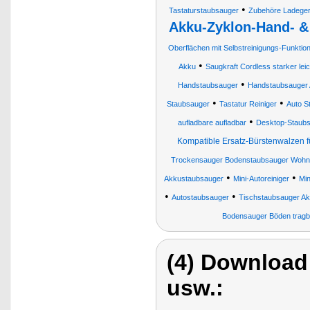
•
Tastaturstaubsauger
Zubehöre Ladegerä
Akku-Zyklon-Hand- &
Oberflächen mit Selbstreinigungs-Funktio
•
Akku
Saugkraft Cordless starker le
•
Handstaubsauger
Handstaubsauger 
•
•
Staubsauger
Tastatur Reiniger
Auto S
•
aufladbare aufladbar
Desktop-Staub
Kompatible Ersatz-Bürstenwalzen 
Trockensauger Bodenstaubsauger Woh
•
•
Akkustaubsauger
Mini-Autoreiniger
Min
•
•
Autostaubsauger
Tischstaubsauger A
Bodensauger Böden tragba
(4) Download
usw.: