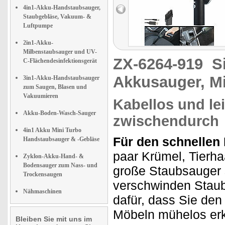
4in1-Akku-Handstaubsauger,
Staubgebläse, Vakuum- &
Luftpumpe
2in1-Akku-
Milbenstaubsauger und UV-
ZX-6264-919
S
C-Flächendesinfektionsgerät
Akkusauger, M
3in1-Akku-Handstaubsauger
zum Saugen, Blasen und
Vakuumieren
Kabellos und lei
Akku-Boden-Wasch-Sauger
zwischendurch
4in1 Akku Mini Turbo
Für den schnellen
Handstaubsauger & -Gebläse
paar Krümel, Tierha
Zyklon-Akku-Hand- &
Bodensauger zum Nass- und
große Staubsauger
Trockensaugen
verschwinden Staub 
Nähmaschinen
dafür, dass Sie den
Möbeln mühelos er
Bleiben Sie mit uns im