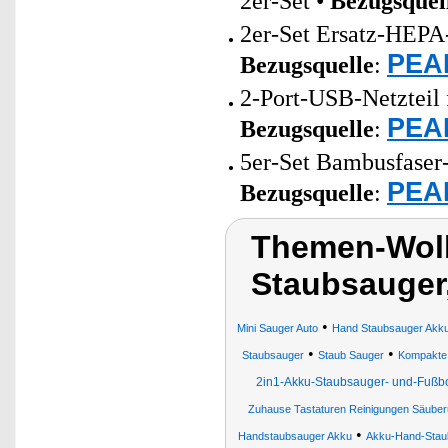
2er-Set •
Bezugsquel
2er-Set Ersatz-HEPA
PEAR
Bezugsquelle
:
2-Port-USB-Netzteil 
PEAR
Bezugsquelle
:
5er-Set Bambusfaser-
PEAR
Bezugsquelle
:
Themen-Wolk
Staubsauger
•
Mini Sauger Auto
Hand Staubsauger Akk
•
•
Staubsauger
Staub Sauger
Kompakte
2in1-Akku-Staubsauger- und-Fußb
Zuhause Tastaturen Reinigungen Säuber
•
Handstaubsauger Akku
Akku-Hand-Staub