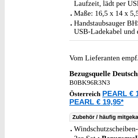
Laufzeit, lädt per US
Maße: 16,5 x 14 x 5,
Handstaubsauger BHS
USB-Ladekabel und d
Vom Lieferanten emp
Bezugsquelle
Deutsch
B0BK96R3N3
PEARL € 1
Österreich
PEARL € 19,95*
Zubehör / häufig mitgeka
Windschutzscheiben