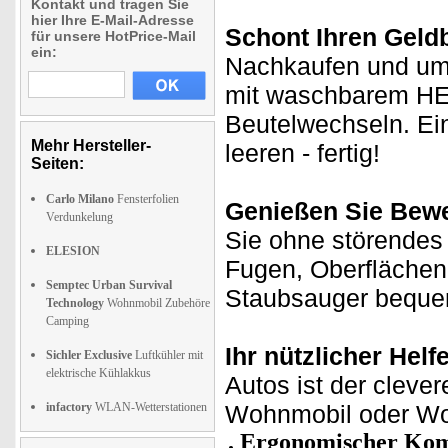
Kontakt und tragen Sie
hier Ihre E-Mail-Adresse
Schont Ihren Geldb
für unsere HotPrice-Mail
ein:
Nachkaufen und ums
mit waschbarem HEPA
Beutelwechseln. Ei
Mehr Hersteller-
leeren - fertig!
Seiten:
Carlo Milano
Fensterfolien
Genießen Sie Bewe
Verdunkelung
Sie ohne störendes 
ELESION
Fugen, Oberflächen
Semptec Urban Survival
Staubsauger beque
Technology
Wohnmobil Zubehöre
Camping
Ihr nützlicher Helf
Sichler Exclusive
Luftkühler mit
elektrische Kühlakkus
Autos ist der clever
infactory
WLAN-Wetterstationen
Wohnmobil oder Wo
Ergonomischer Kom